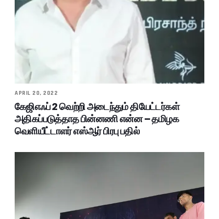
APRIL 20, 2022
கேஜிஎஃப் 2 வெற்றி அடைந்தும் தியேட்டர்கள்
அதிகப்படுத்தாத பின்னணி என்ன – தமிழக
வெளியீட்டாளர் எஸ்ஆர் பிரபு பதில்