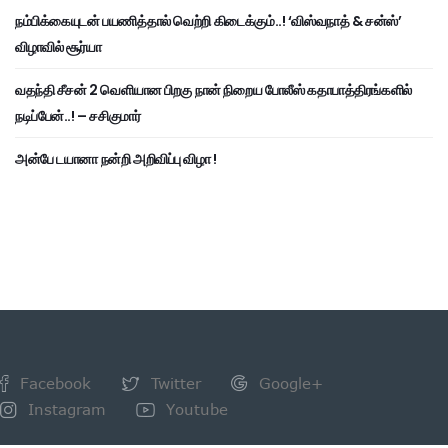
நம்பிக்கையுடன் பயணித்தால் வெற்றி கிடைக்கும்..! ‘விஸ்வநாத் & சன்ஸ்’
விழாவில் சூர்யா
வதந்தி சீசன் 2 வெளியான பிறகு நான் நிறைய போலீஸ் கதாபாத்திரங்களில்
நடிப்பேன்..! – சசிகுமார்
அன்பே டயானா நன்றி அறிவிப்பு விழா !
Facebook
Twitter
Google+
Instagram
Youtube