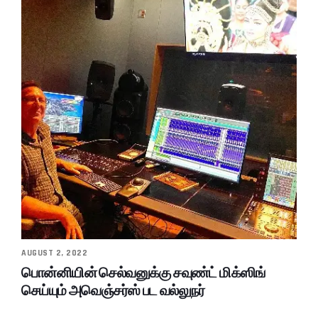
AUGUST 2, 2022
பொன்னியின் செல்வனுக்கு சவுண்ட் மிக்ஸிங்
செய்யும் அவெஞ்சர்ஸ் பட வல்லுநர்