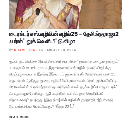
டைரக்டர் எஸ்.எழிலின் எழில்25 – தேசிங்குராஜா2
ஃபர்ஸ்ட் லுக் வெளியீட்டு விழா
BY
G TAMIL NEWS
ON JANUARY 30, 2024
சூப்பர்குட் பிலிம்ஸ் ஆர்.பி.சௌத்ரி தயாரித்த “துள்ளாத மனமும் துள்ளும்”
படம் மூலம் டைரக்டராக அறிமுகமானவர் எஸ்.எழில். நடிகர் விஜய்க்கு
திருப்புமுனையாக இருந்த இந்த படம் ஜனவரி 29ம் தேதி வெளியாகி 25
வருடங்கள் ஆகிறது. இதை, எழில்25 விழாவாகவும், அவர், இன்ஃபினிட்டி
கிரியேஷ்ன்ஸ் பி.ரவிசந்திரன் தயாரிக்கும் விமல் நடிக்க இப்போது டைரக்ட்
செய்து வரும் தேசிங்குராஜ2 படத்தின் ஃபர்ஸ்ட் லுக் வெளியீட்டு
விழாவாகவும் நடந்தது. இந்த நிகழ்வில் எழிலின் குருநாதர் *இயக்குநர்
ஆர்.பார்த்திபன் பேசும்போது,* “இந்த 33 […]
READ MORE