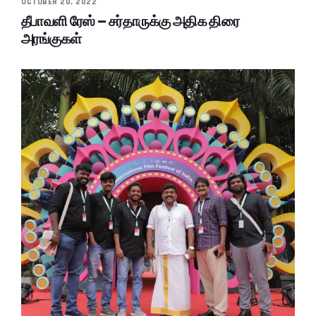
OCTOBER 20, 2022
தீபாவளி ரேஸ் – சர்தாருக்கு அதிக திரை
அரங்குகள்