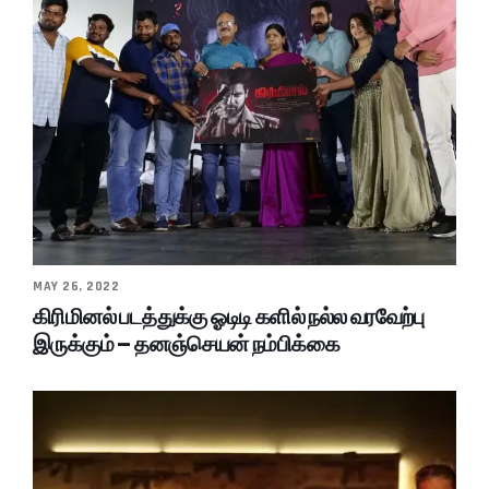
MAY 26, 2022
கிரிமினல் படத்துக்கு ஓடிடி களில் நல்ல வரவேற்பு
இருக்கும் – தனஞ்செயன் நம்பிக்கை