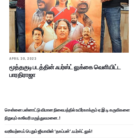
APRIL 30, 2023
மூத்தகுடி படத்தின் ஃபர்ஸ்ட் லுக்கை வெளியிட்ட
பாரதிராஜா
சென்னை பன்னாட்டு விமான நிலையத்தில் உயிர்காக்கும் ஏ.இ.டி கருவிகளை
நிறுவும் காவேரி மருத்துவமனை..!
வரவேற்பைப் பெறும் ஜீவாவின் ‘தகப்பன்’ ஃபர்ஸ்ட் லுக்!