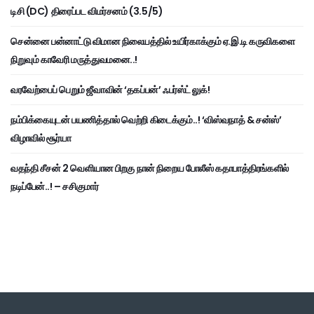
டிசி (DC) திரைப்பட விமர்சனம் (3.5/5)
சென்னை பன்னாட்டு விமான நிலையத்தில் உயிர்காக்கும் ஏ.இ.டி கருவிகளை
நிறுவும் காவேரி மருத்துவமனை..!
வரவேற்பைப் பெறும் ஜீவாவின் ‘தகப்பன்’ ஃபர்ஸ்ட் லுக்!
நம்பிக்கையுடன் பயணித்தால் வெற்றி கிடைக்கும்..! ‘விஸ்வநாத் & சன்ஸ்’
விழாவில் சூர்யா
வதந்தி சீசன் 2 வெளியான பிறகு நான் நிறைய போலீஸ் கதாபாத்திரங்களில்
நடிப்பேன்..! – சசிகுமார்