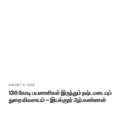
AUGUST 4, 2018
130 கோடி பயனாளிகள் இருந்தும் நஷ்டமடையும்
துறை விவசாயம் – இயக்குநர் ஆர்.கண்ணன்