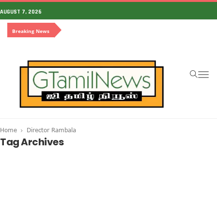
AUGUST 7, 2026
Breaking News
To
na
Home
Director Rambala
Tag Archives