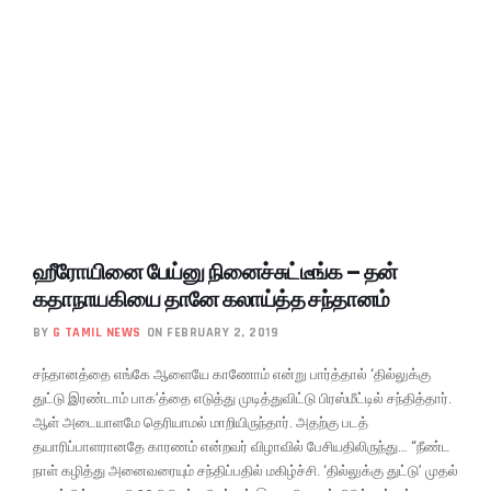
ஹீரோயினை பேய்னு நினைச்சுட்டீங்க – தன்
கதாநாயகியை தானே கலாய்த்த சந்தானம்
BY
G TAMIL NEWS
ON FEBRUARY 2, 2019
சந்தானத்தை எங்கே ஆளையே காணோம் என்று பார்த்தால் ‘தில்லுக்கு
துட்டு இரண்டாம் பாக’த்தை எடுத்து முடித்துவிட்டு பிரஸ்மீட்டில் சந்தித்தார்.
ஆள் அடையாளமே தெரியாமல் மாறியிருந்தார். அதற்கு படத்
தயாரிப்பாளரானதே காரணம் என்றவர் விழாவில் பேசியதிலிருந்து… “நீண்ட
நாள் கழித்து அனைவரையும் சந்திப்பதில் மகிழ்ச்சி. ‘தில்லுக்கு துட்டு’ முதல்