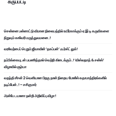
கருப்பட்டி
சென்னை பன்னாட்டு விமான நிலையத்தில் உயிர்காக்கும் ஏ.இ.டி கருவிகளை
நிறுவும் காவேரி மருத்துவமனை..!
வரவேற்பைப் பெறும் ஜீவாவின் ‘தகப்பன்’ ஃபர்ஸ்ட் லுக்!
நம்பிக்கையுடன் பயணித்தால் வெற்றி கிடைக்கும்..! ‘விஸ்வநாத் & சன்ஸ்’
விழாவில் சூர்யா
வதந்தி சீசன் 2 வெளியான பிறகு நான் நிறைய போலீஸ் கதாபாத்திரங்களில்
நடிப்பேன்..! – சசிகுமார்
அன்பே டயானா நன்றி அறிவிப்பு விழா !