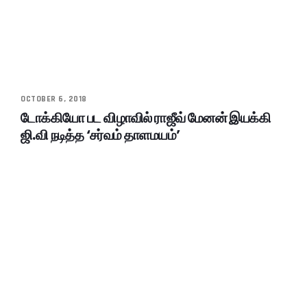
OCTOBER 6, 2018
டோக்கியோ பட விழாவில் ராஜீவ் மேனன் இயக்கி
ஜி.வி நடித்த ‘சர்வம் தாளமயம்’