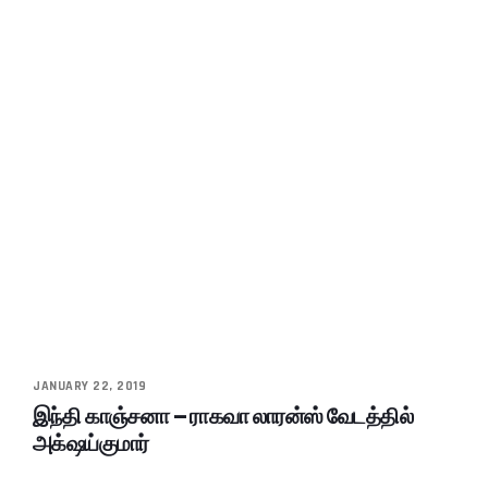
JANUARY 22, 2019
இந்தி காஞ்சனா – ராகவா லாரன்ஸ் வேடத்தில்
அக்‌ஷய்குமார்