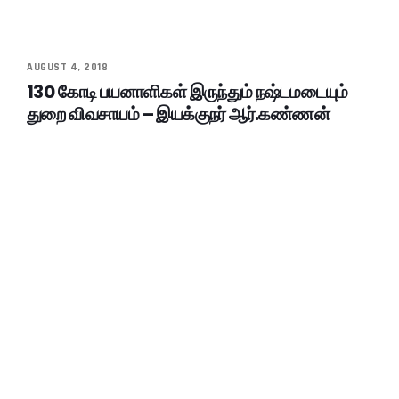
AUGUST 4, 2018
130 கோடி பயனாளிகள் இருந்தும் நஷ்டமடையும்
துறை விவசாயம் – இயக்குநர் ஆர்.கண்ணன்