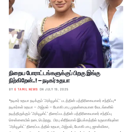
நிறைய போராட்டங்களுக்குப் பிறகு இங்கு
நிற்கிறேன்..! – நடிகர் உதயா
BY
G TAMIL NEWS
ON JULY 19, 2025
*நடிகர் உதயா நடிக்கும் ‘அக்யூஸ்ட்’ படத்தின் பத்திரிகையாளர் சந்திப்பு*
நடிகர்கள் உதயா – அஜ்மல் – யோகி பாபு முதன்மையான வேடங்களில்
நடித்திருக்கும் ‘அக்யூஸ்ட்’ திரைப்படத்தின் பத்திரிகையாளர் சந்திப்பு
சென்னையில் நடைபெற்றது. பிரபு ஸ்ரீநிவாஸ் இயக்கத்தில் உருவாகியுள்ள
‘அக்யூஸ்ட்’ திரைப்படத்தில் உதயா, அஜ்மல், யோகி பாபு, ஜான்விகா,