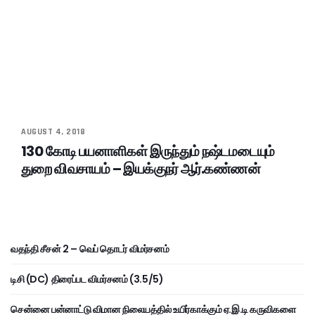
AUGUST 4, 2018
130 கோடி பயனாளிகள் இருந்தும் நஷ்டமடையும்
துறை விவசாயம் – இயக்குநர் ஆர்.கண்ணன்
வதந்தி சீசன் 2 – வெப் தொடர் விமர்சனம்
டிசி (DC) திரைப்பட விமர்சனம் (3.5/5)
சென்னை பன்னாட்டு விமான நிலையத்தில் உயிர்காக்கும் ஏ.இ.டி கருவிகளை