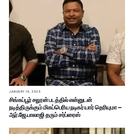
JANUARY 14, 2024
சிங்கப்பூர் சலூன் படத்தில் என்னுடன்
நடித்திருக்கும் மிகப்பெரிய நடிகர் யார் தெரியுமா –
ஆர்.ஜே.பாலாஜி தரும் சர்ப்ரைஸ்