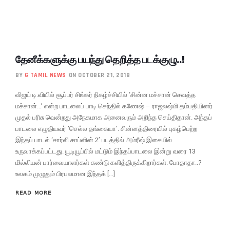
தேனீக்களுக்கு பயந்து தெறித்த படக்குழு..!
BY
G TAMIL NEWS
ON OCTOBER 21, 2018
விஜய் டி.வியில் சூப்பர் சிங்கர் நிகழ்ச்சியில் ‘சின்ன மச்சான் செவத்த
மச்சான்…’ என்ற பாடலைப் பாடி செந்தில் கணேஷ் – ராஜலஷ்மி தம்பதியினர்
முதல் பரிசு வென்றது அநேகமாக அனைவரும் அறிந்த செய்திதான். அந்தப்
பாடலை எழுதியவர் ‘செல்ல தங்கையா’. சின்னத்திரையில் புகழ்பெற்ற
இந்தப் பாடல் ‘சார்லி சாப்ளின் 2’ படத்தில் அம்ரீஷ் இசையில்
உருவாக்கப்பட்டது. யூடியூப்பில் மட்டும் இந்தப்பாடலை இன்று வரை 13
மில்லியன் பார்வையாளர்கள் கண்டு களித்திருக்கிறார்கள். போதாதா..?
உலகம் முழுதும் பிரபலமான இந்தக் […]
READ MORE