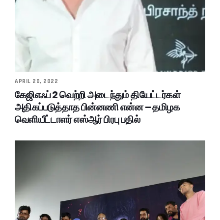
APRIL 20, 2022
கேஜிஎஃப் 2 வெற்றி அடைந்தும் தியேட்டர்கள்
அதிகப்படுத்தாத பின்னணி என்ன – தமிழக
வெளியீட்டாளர் எஸ்ஆர் பிரபு பதில்