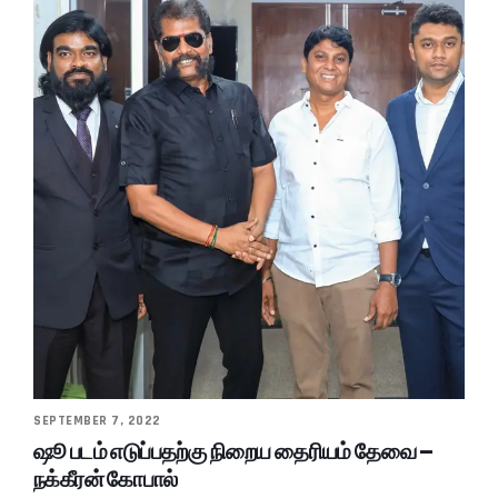
SEPTEMBER 7, 2022
ஷூ படம் எடுப்பதற்கு நிறைய தைரியம் தேவை –
நக்கீரன் கோபால்