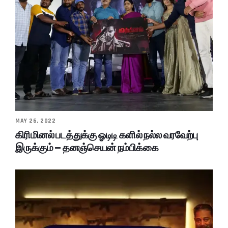
MAY 26, 2022
கிரிமினல் படத்துக்கு ஓடிடி களில் நல்ல வரவேற்பு
இருக்கும் – தனஞ்செயன் நம்பிக்கை