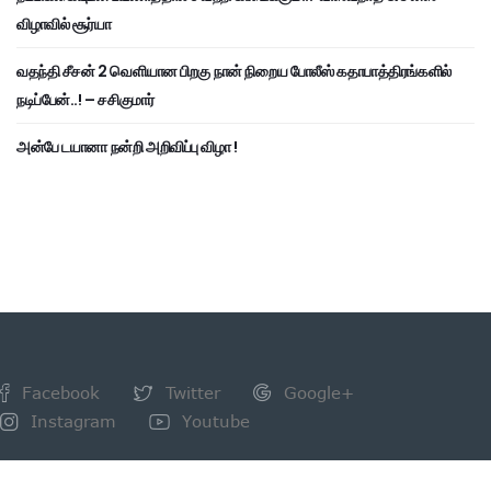
விழாவில் சூர்யா
வதந்தி சீசன் 2 வெளியான பிறகு நான் நிறைய போலீஸ் கதாபாத்திரங்களில்
நடிப்பேன்..! – சசிகுமார்
அன்பே டயானா நன்றி அறிவிப்பு விழா !
Facebook
Twitter
Google+
Instagram
Youtube
NEWSLETTER