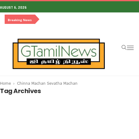
AUGUST 6, 2026
Breaking News
To
na
Home
Chinna Machan Sevatha Machan
Tag Archives