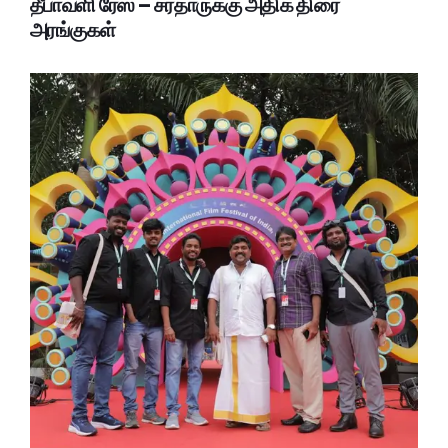
தீபாவளி ரேஸ் – சர்தாருக்கு அதிக திரை
அரங்குகள்