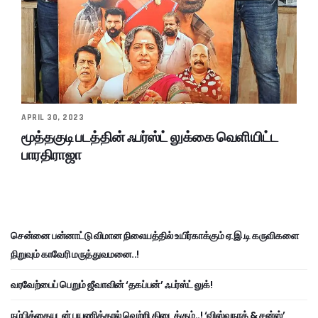
APRIL 30, 2023
மூத்தகுடி படத்தின் ஃபர்ஸ்ட் லுக்கை வெளியிட்ட
பாரதிராஜா
சென்னை பன்னாட்டு விமான நிலையத்தில் உயிர்காக்கும் ஏ.இ.டி கருவிகளை
நிறுவும் காவேரி மருத்துவமனை..!
வரவேற்பைப் பெறும் ஜீவாவின் ‘தகப்பன்’ ஃபர்ஸ்ட் லுக்!
நம்பிக்கையுடன் பயணித்தால் வெற்றி கிடைக்கும்..! ‘விஸ்வநாத் & சன்ஸ்’