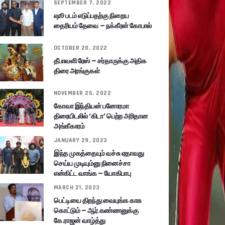
SEPTEMBER 7, 2022
ஷூ படம் எடுப்பதற்கு நிறைய
தைரியம் தேவை – நக்கீரன் கோபால்
OCTOBER 20, 2022
தீபாவளி ரேஸ் – சர்தாருக்கு அதிக
திரை அரங்குகள்
NOVEMBER 25, 2022
கோவா இந்தியன் பனோரமா
திரையிடலில் ‘கிடா’ பெற்ற அரிதான
அங்கீகாரம்
JANUARY 29, 2023
இந்த முகத்தையும் வச்சு ஏதாவது
செய்ய முடியும்னு நினைச்சா
என்கிட்ட வாங்க – யோகிபாபு
MARCH 21, 2023
பெட்டியை திறந்து வையுங்க காசு
கொட்டும் – ஆர்.கண்ணனுக்கு
கே.ராஜன் வாழ்த்து