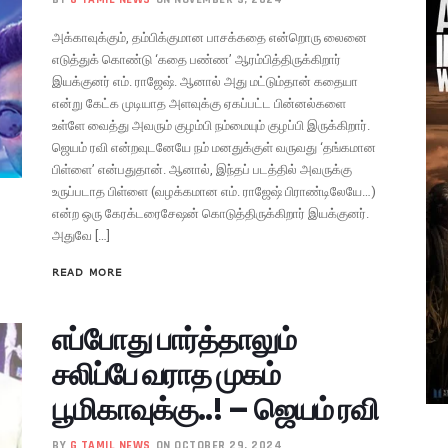
அக்காவுக்கும், தம்பிக்குமான பாசக்கதை என்றொரு லைனை
எடுத்துக் கொண்டு ‘கதை பண்ண’ ஆரம்பித்திருக்கிறார்
இயக்குனர் எம். ராஜேஷ். ஆனால் அது மட்டும்தான் கதையா
என்று கேட்க முடியாத அளவுக்கு ஏகப்பட்ட பின்னல்களை
உள்ளே வைத்து அவரும் குழம்பி நம்மையும் குழப்பி இருக்கிறார்.
ஜெயம் ரவி என்றவுடனேயே நம் மனதுக்குள் வருவது ‘தங்கமான
பிள்ளை’ என்பதுதான். ஆனால், இந்தப் படத்தில் அவருக்கு
உருப்படாத பிள்ளை (வழக்கமான எம். ராஜேஷ் பிராண்டிலேயே…)
என்ற ஒரு கேரக்டரைசேஷன் கொடுத்திருக்கிறார் இயக்குனர்.
அதுவே […]
READ MORE
எப்போது பார்த்தாலும்
சலிப்பே வராத முகம்
பூமிகாவுக்கு..! – ஜெயம் ரவி
BY
G TAMIL NEWS
ON OCTOBER 29, 2024