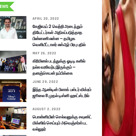
EWS
APRIL 20, 2022
கேஜிஎஃப் 2 வெற்றி அடைந்தும்
தியேட்டர்கள் அதிகப்படுத்தாத
பின்னணி என்ன – தமிழக
வெளியீட்டாளர் எஸ்ஆர் பிரபு பதில்
MAY 26, 2022
கிரிமினல் படத்துக்கு ஓடிடி களில்
நல்ல வரவேற்பு இருக்கும் –
தனஞ்செயன் நம்பிக்கை
JUNE 29, 2022
இந்த ஆண்டின் பிளாக் பஸ்டர் விக்ரம்
ஜூலை 8 முதல் டிஸ்னி ஹாட்ஸ்டரில்
AUGUST 2, 2022
பொன்னியின் செல்வனுக்கு சவுண்ட்
மிக்ஸிங் செய்யும் அவெஞ்சர்ஸ் பட
வல்லுநர்