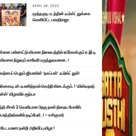
APRIL 30, 2023
மூத்தகுடி படத்தின் ஃபர்ஸ்ட் லுக்கை
வெளியிட்ட பாரதிராஜா
்னை பன்னாட்டு விமான நிலையத்தில் உயிர்காக்கும் ஏ.இ.டி
விகளை நிறுவும் காவேரி மருத்துவமனை..!
ற்பைப் பெறும் ஜீவாவின் ‘தகப்பன்’ ஃபர்ஸ்ட் லுக்!
பிக்கையுடன் பயணித்தால் வெற்றி கிடைக்கும்..! ‘விஸ்வநாத்
ன்ஸ்’ விழாவில் சூர்யா
்தி சீசன் 2 வெளியான பிறகு நான் நிறைய போலீஸ்
ாத்திரங்களில் நடிப்பேன்..! – சசிகுமார்
பே டயானா நன்றி அறிவிப்பு விழா !