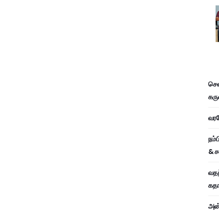
சென
கரு
வரவே
நம்
& ச
வதந
கதாப
அன்