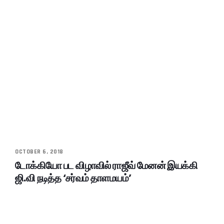
OCTOBER 6, 2018
டோக்கியோ பட விழாவில் ராஜீவ் மேனன் இயக்கி
ஜி.வி நடித்த ‘சர்வம் தாளமயம்’