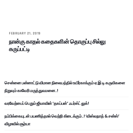
FEBRUARY 21, 2019
நான்கு காதல் கதைகளின் தொகுப்பு சில்லு
கருப்பட்டி
சென்னை பன்னாட்டு விமான நிலையத்தில் உயிர்காக்கும் ஏ.இ.டி கருவிகளை
நிறுவும் காவேரி மருத்துவமனை..!
வரவேற்பைப் பெறும் ஜீவாவின் ‘தகப்பன்’ ஃபர்ஸ்ட் லுக்!
நம்பிக்கையுடன் பயணித்தால் வெற்றி கிடைக்கும்..! ‘விஸ்வநாத் & சன்ஸ்’
விழாவில் சூர்யா