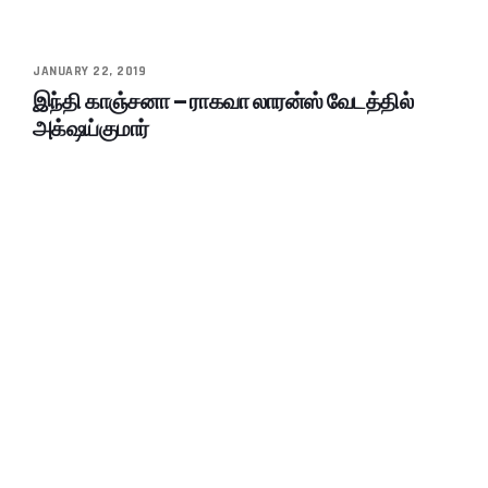
JANUARY 22, 2019
இந்தி காஞ்சனா – ராகவா லாரன்ஸ் வேடத்தில்
அக்‌ஷய்குமார்