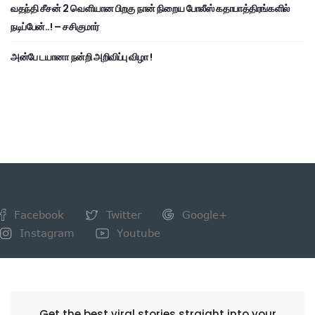
வதந்தி சீசன் 2 வெளியான பிறகு நான் நிறைய போலீஸ் கதாபாத்திரங்களில்
நடிப்பேன்..! – சசிகுமார்
அன்பே டயானா நன்றி அறிவிப்பு விழா !
Facebook
Twitter
Google+
Instagram
Youtube
NEWSLETTER
Get the best viral stories straight into your