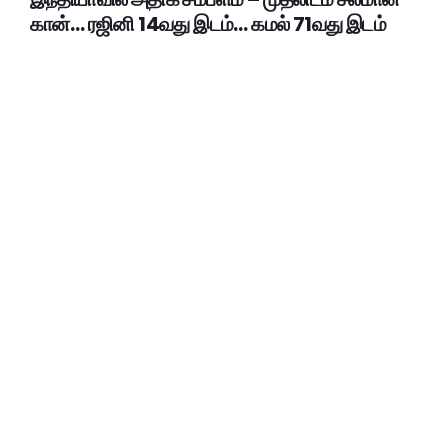
கான்… ரஜினி 14வது இடம்… கமல் 71வது இடம்