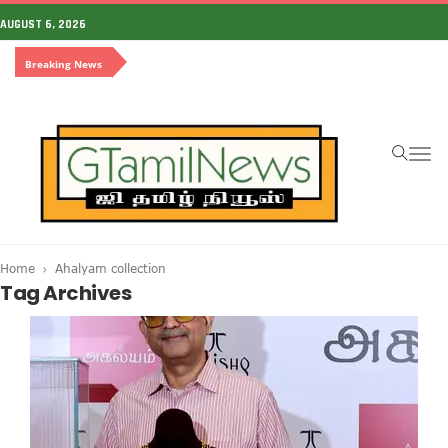
AUGUST 6, 2026
Breaking News
To
na
Home
Ahalyam collection
Tag Archives