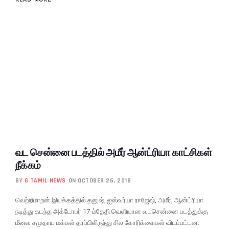
வட சென்னை படத்தில் அமீர் ஆன்ட்ரியா காட்சிகள்
நீக்கம்
BY
G TAMIL NEWS
ON OCTOBER 26, 2018
வெற்றிமாறன் இயக்கத்தில் தனுஷ், ஐஸ்வர்யா ராஜேஷ், அமீர், ஆன்ட்ரியா
நடித்து கடந்த அக்டோபர் 17-ம்தேதி வெளியான வடசென்னை படத்துக்கு
மீனவ சமுதாய மக்கள் தரப்பிலிருந்து சில கோரிக்கைகள் விடப்பட்டன.