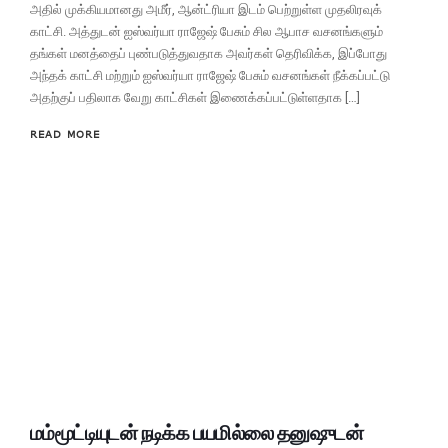
அதில் முக்கியமானது அமீர், ஆன்ட்ரியா இடம் பெற்றுள்ள முதலிரவுக்
காட்சி. அத்துடன் ஐஸ்வர்யா ராஜேஷ் பேசும் சில ஆபாச வசனங்களும்
தங்கள் மனத்தைப் புண்படுத்துவதாக அவர்கள் தெரிவிக்க, இப்போது
அந்தக் காட்சி மற்றும் ஐஸ்வர்யா ராஜேஷ் பேசும் வசனங்கள் நீக்கப்பட்டு
அதற்குப் பதிலாக வேறு காட்சிகள் இணைக்கப்பட்டுள்ளதாக […]
READ MORE
மம்மூட்டியுடன் நடிக்க பயமில்லை தனுஷுடன்