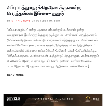
சிம்பு படத்துல நடிக்கிற அளவுக்கு எனக்கு
பெருந்தன்மை இல்லை – தனுஷ்
BY
G TAMIL NEWS
ON OCTOBER 10, 2018
“எப்படா வரும்..?” என்று ஆவலை ஏற்படுத்தும் படங்களில் ஒன்று
வெற்றிமாறன் இயக்கத்தில் தனுஷ் நடிக்கும் ‘வடசென்னை’. அடுத்த வாரம்
ரிலீஸ் என்கிற நிலையில் செய்தியாளர்களைச் சந்தித்தது வட சென்னை டீம்.
கண்ணிலேயே பார்க்க முடியாத தனுஷ், ‘இதுக்குதான் காத்திருந்தேன்…’
என்ற அளவில் அத்தனை ஈடுபாட்டுடன் பேசினார். அவர் பேசியதிலிருந்து…
“இந்தக் கதையை பொல்லாதவன் படத்துக்குப் பிறகு நானும், வெற்றிமாறனும்
பேசினோம். ஆனா, பெரிசா ஆயிரம் கேரக்டர்களோட பண்ண வேண்டிய
படம். அதனால அப்புறம் பண்ணலாம்னு ‘ஆடுகளம்’ பண்ணினோம். […]
READ MORE