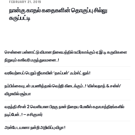
FEBRUARY 21, 2019
நான்கு காதல் கதைகளின் தொகுப்பு சில்லு
கருப்பட்டி
சென்னை பன்னாட்டு விமான நிலையத்தில் உயிர்காக்கும் ஏ.இ.டி கருவிகளை
நிறுவும் காவேரி மருத்துவமனை..!
வரவேற்பைப் பெறும் ஜீவாவின் ‘தகப்பன்’ ஃபர்ஸ்ட் லுக்!
நம்பிக்கையுடன் பயணித்தால் வெற்றி கிடைக்கும்..! ‘விஸ்வநாத் & சன்ஸ்’
விழாவில் சூர்யா
வதந்தி சீசன் 2 வெளியான பிறகு நான் நிறைய போலீஸ் கதாபாத்திரங்களில்
நடிப்பேன்..! – சசிகுமார்
அன்பே டயானா நன்றி அறிவிப்பு விழா !