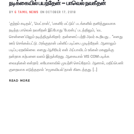
நடிக்கையில் பயந்தேன் – பாவெல் நவகீதன்
BY
G TAMIL NEWS
ON OCTOBER 17, 2018
‘குற்றம் கடிதல்’, ‘மெட்ராஸ்’, ‘மகளிர் மட்டும்’ படங்களில் தனித்துவமாக
நடித்த பாவெல் நவகீதன் இப்போது ‘பேரன்பு’ படத்திலும், ‘வட
சென்னை’யிலும் நடித்திருக்கிறார். தன்னைப் பற்றி அவர் கூறியது… “எனது
ஊர் செங்கல்பட்டு. அங்குதான் பள்ளிப் படிப்பை முடித்தேன். ஆனாலும்
படிப்பு ஏறவில்லை. எனது ஆசிரியர் என் அப்பாவிடம் உங்கள் மகனுக்கு
நன்றாக கற்பனை வளம் இருக்கிறது. ஆகையால் VIS COM படிக்க
வையுங்கள் என்றார். லயோலாவில் முயற்சி செய்தோம். ஆனால், மதிப்பெண்
குறைவாக எடுத்ததால் ‘சமூகவியல்’தான் கிடைத்தது. […]
READ MORE