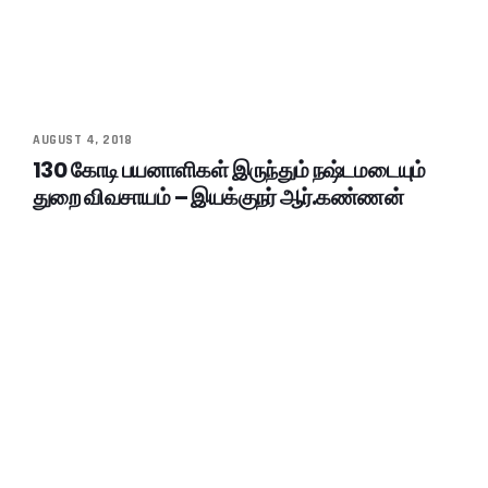
AUGUST 4, 2018
130 கோடி பயனாளிகள் இருந்தும் நஷ்டமடையும்
துறை விவசாயம் – இயக்குநர் ஆர்.கண்ணன்