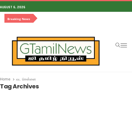
AUGUST 6, 2026
Breaking News
To
Home
வட சென்னை
Tag Archives