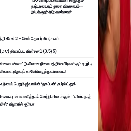
130 கோடி பயனாளிகள் இருந்தும்
நஷ்டமடையும் துறை விவசாயம் –
இயக்குநர் ஆர்.கண்ணன்
்தி சீசன் 2 – வெப் தொடர் விமர்சனம்
ி (DC) திரைப்பட விமர்சனம் (3.5/5)
்னை பன்னாட்டு விமான நிலையத்தில் உயிர்காக்கும் ஏ.இ.டி
விகளை நிறுவும் காவேரி மருத்துவமனை..!
ற்பைப் பெறும் ஜீவாவின் ‘தகப்பன்’ ஃபர்ஸ்ட் லுக்!
பிக்கையுடன் பயணித்தால் வெற்றி கிடைக்கும்..! ‘விஸ்வநாத்
ன்ஸ்’ விழாவில் சூர்யா