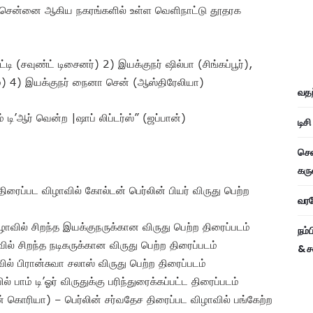
றும் சென்னை ஆகிய நகரங்களில் உள்ள வெளிநாட்டு தூதரக
குட்டி (சவுண்ட் டிசைனர்) 2) இயக்குநர் ஷில்பா (சிங்கப்பூர்),
) 4) இயக்குநர் நைனா சென் (ஆஸ்திரேலியா)
வதந
 டி’ஆர் வென்ற |ஷாப் லிப்டர்ஸ்” (ஜப்பான்)
டிச
சென
கரு
ிரைப்பட விழாவில் கோல்டன் பெர்லின் பியர் விருது பெற்ற
வரவே
ழாவில் சிறந்த இயக்குநருக்கான விருது பெற்ற திரைப்படம்
நம்
ல் சிறந்த நடிகருக்கான விருது பெற்ற திரைப்படம்
& ச
ல் பிரான்சுவா சலாஸ் விருது பெற்ற திரைப்படம்
 பாம் டி’ஓர் விருதுக்கு பரிந்துரைக்கப்பட்ட திரைப்படம்
 கொரியா) – பெர்லின் சர்வதேச திரைப்பட விழாவில் பங்கேற்ற