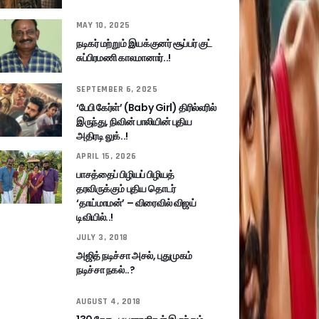
MAY 10, 2025
நடிகர் மற்றும் இயக்குனர் சூப்பர் குட்
சுப்பிரமணி காலமானார்..!
SEPTEMBER 6, 2025
‘பேபி கேர்ள்’ (Baby Girl) திரில்லரில்
இருந்து, நிவின் பாலியின் புதிய
அதிரடி லுக்..!
APRIL 15, 2026
பாசத்தைப் பிழியப் பிழியத்
தரவிருக்கும் புதிய தொடர்
‘தாய்மாமன்’ – விரைவில் விஜய்
டிவியில்..!
JULY 3, 2018
அஜித் நடிச்சா அசல், புதுமுகம்
நடிச்சா நகல்..?
AUGUST 4, 2018