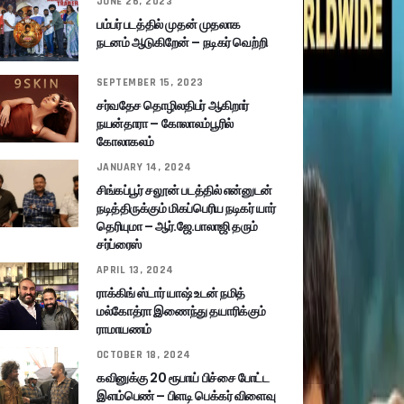
JUNE 26, 2023
பம்பர் படத்தில் முதன் முதலாக
நடனம் ஆடுகிறேன் – நடிகர் வெற்றி
SEPTEMBER 15, 2023
சர்வதேச தொழிலதிபர் ஆகிறார்
நயன்தாரா – கோலாலம்பூரில்
கோலாகலம்
JANUARY 14, 2024
சிங்கப்பூர் சலூன் படத்தில் என்னுடன்
நடித்திருக்கும் மிகப்பெரிய நடிகர் யார்
தெரியுமா – ஆர்.ஜே.பாலாஜி தரும்
சர்ப்ரைஸ்
APRIL 13, 2024
ராக்கிங் ஸ்டார் யாஷ் உடன் நமித்
மல்கோத்ரா இணைந்து தயாரிக்கும்
ராமாயணம்
OCTOBER 18, 2024
கவினுக்கு 20 ரூபாய் பிச்சை போட்ட
இளம்பெண் – பிளடி பெக்கர் விளைவு