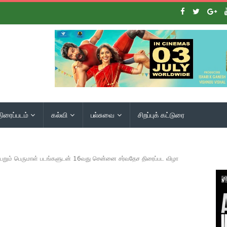
திரைப்படம்
கல்வி
பல்சுவை
சிறப்புக் கட்டுரை
றும் பெருமாள் படங்களுடன் 16வது சென்னை சர்வதேச திரைப்பட விழா