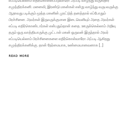
எப்படியெல்லாம் எதிர்கொள்ளப்படுவாரோ அப்படி வாழ்ந்து வருகிறார்
சமுத்திரக்கனி. மனைவி, இரண்டு மகன்கள் என்று வாழ்ந்து வருபவருக்கு
ஆறாவது படிக்கும் மூத்த மகனின் முரட்டுத் தனத்தால் எப்போதும்
பிரச்சினை. அவர்கள் இருவருக்குமான இடைவெளியும் அதை அவர்கள்
எப்படி எதிர்கொண்டார்கள் என்பதும்தான் கதை. ஊருக்கெல்லாம் அறிவு
தரும் ஒரு வாத்தியாருக்கு முட்டாள் மகன் ஒருவன் இருந்தால் அவர்
எப்படியெல்லாம் பிரச்சினைகளை எதிர்கொள்வாரோ அப்படி ஆகிறது
சமுத்திரக்கனிக்கு. தான் நேர்மையாக, உண்மையானவனாக […]
READ MORE