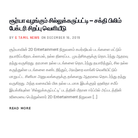
சூர்யா வழங்கும் சில்லுக்கருப்பட்டி – சக்தி பிலிம்
பேக்டரி சிறப்பு வெளியீடு
BY
G TAMIL NEWS
ON DECEMBER 16, 2019
சூர்யாவின் 2D Entertainment நிறுவனம் கமர்ஷியல் படங்களை மட்டும்
தயாரிப்பதோடல்லாமல், நல்ல திரைப்பட முயற்சிகளுக்கு தொடர்ந்து ஆதரவு
தந்து வருகிறது. தரமான நல்ல படங்களை தொடர்ந்து தயாரித்தும், சில நல்ல
கருத்துள்ள படங்களை கண்டறிந்தும், அவற்றை வாங்கி வெளியிட்டும்
மாறுபட்ட சினிமா அனுபவங்களுக்கு தங்களது ஆதரவை தொடர்ந்து தந்து
வருகிறது. அந்த வகையில் மிக நல்ல படமாக இயக்குநர் ஹலிதா சமீம்
இயக்கியுள்ள ‘சில்லுக்கருப்பட்டி’ படத்தின் மீதான ஈர்ப்பில் அப்படத்தின்
உரிமையை பெற்றுள்ளார் 2D Entertainment நிறுவன […]
READ MORE