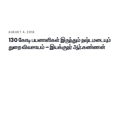
AUGUST 4, 2018
130 கோடி பயனாளிகள் இருந்தும் நஷ்டமடையும்
துறை விவசாயம் – இயக்குநர் ஆர்.கண்ணன்