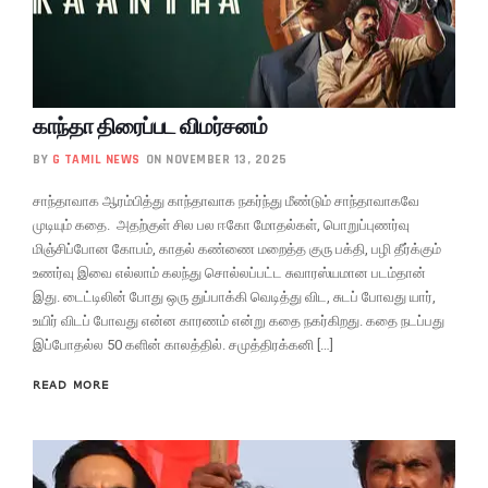
காந்தா திரைப்பட விமர்சனம்
BY
G TAMIL NEWS
ON NOVEMBER 13, 2025
சாந்தாவாக ஆரம்பித்து காந்தாவாக நகர்ந்து மீண்டும் சாந்தாவாகவே
முடியும் கதை. அதற்குள் சில பல ஈகோ மோதல்கள், பொறுப்புணர்வு
மிஞ்சிப்போன கோபம், காதல் கண்ணை மறைத்த குரு பக்தி, பழி தீர்க்கும்
உணர்வு இவை எல்லாம் கலந்து சொல்லப்பட்ட சுவாரஸ்யமான படம்தான்
இது. டைட்டிலின் போது ஒரு துப்பாக்கி வெடித்து விட, சுடப் போவது யார்,
உயிர் விடப் போவது என்ன காரணம் என்று கதை நகர்கிறது. கதை நடப்பது
இப்போதல்ல 50 களின் காலத்தில். சமுத்திரக்கனி […]
READ MORE