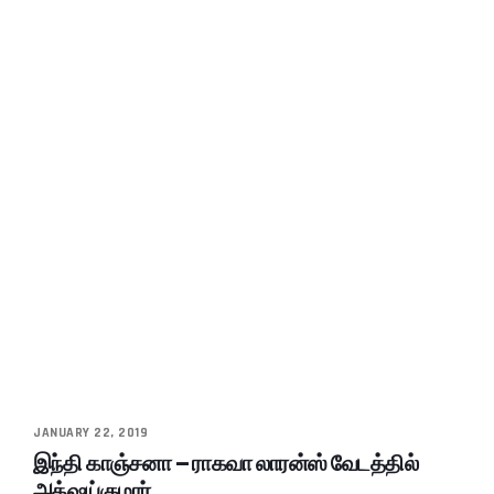
JANUARY 22, 2019
இந்தி காஞ்சனா – ராகவா லாரன்ஸ் வேடத்தில்
அக்‌ஷய்குமார்