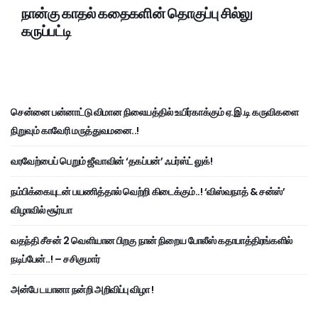
நான்கு காதல் கதைகளின் தொகுப்பு சில்லு
கருப்பட்டி
சென்னை பன்னாட்டு விமான நிலையத்தில் உயிர்காக்கும் ஏ.இ.டி கருவிகளை
நிறுவும் காவேரி மருத்துவமனை..!
வரவேற்பைப் பெறும் ஜீவாவின் ‘தகப்பன்’ ஃபர்ஸ்ட் லுக்!
நம்பிக்கையுடன் பயணித்தால் வெற்றி கிடைக்கும்..! ‘விஸ்வநாத் & சன்ஸ்’
விழாவில் சூர்யா
வதந்தி சீசன் 2 வெளியான பிறகு நான் நிறைய போலீஸ் கதாபாத்திரங்களில்
நடிப்பேன்..! – சசிகுமார்
அன்பே டயானா நன்றி அறிவிப்பு விழா !