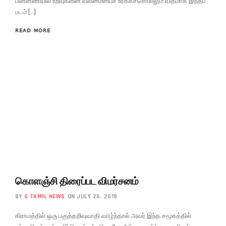
பின்னணியில் உறவுகளின் வலிமையைச் உரக்கச்சொல்லும் விதமாக இந்தப்
படம் […]
READ MORE
கொளஞ்சி திரைப்பட விமர்சனம்
BY
G TAMIL NEWS
ON JULY 26, 2019
கிராமத்தில் ஒரு பகுத்தறிவுவாதி வாழ்ந்தால் அவர் இந்த சமூகத்தில்