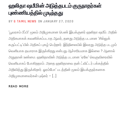
ஹலிதா ஷமீமின் அடுத்தபடம் குருநாதர்கள்
புண்ணியத்தில் முடிந்தது
BY
G TAMIL NEWS
ON JANUARY 27, 2020
‘பூவரசம் பீப்பி’ மூலம் அறிமுகமான பெண் இயக்குனர் ஹலிதா ஷமீம். அதில்
அதிகமாகக் கவனிக்கப்படாத ஆவர், தனது அடுத்த படமான ‘சில்லுக்
கருப்பட்டி’யில் அதிகப் புகழ் பெற்றார். இந்நிலையில் இவரது அடுத்த படமும்
வெளியாக தயாராக இருக்கிறது என்பது ஆச்சரியமாக இல்லை ? ஆனால்
அதுதான் உண்மை. ஹலிதாவின் அடுத்த படமான ‘ஏலே’ வெகுவிரைவில்
வெளியாகப் போகிறதாம். அதை ஹலிதாவை தன் ட்விட்டர் பக்கத்தில்
அறிவித்து இருக்கிறார். ஓரம்போ’ படத்தின் மூலம் இயக்குநர்களாக
அறிமுகமானவர்கள் புஷ்கர் – […]
READ MORE