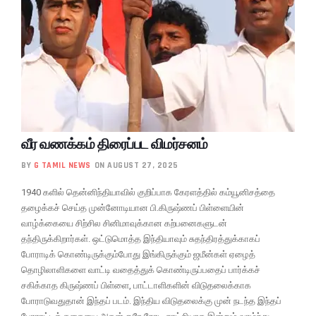
வீர வணக்கம் திரைப்பட விமர்சனம்
BY
G TAMIL NEWS
ON AUGUST 27, 2025
1940 களில் தென்னிந்தியாவில் குறிப்பாக கேரளத்தில் கம்யூனிசத்தை
தழைக்கச் செய்த முன்னோடியான பி.கிருஷ்ணப் பிள்ளையின்
வாழ்க்கையை சிற்சில சினிமாவுக்கான கற்பனைகளுடன்
தந்திருக்கிறார்கள். ஒட்டுமொத்த இந்தியாவும் சுதந்திரத்துக்காகப்
போராடிக் கொண்டிருக்கும்போது இங்கிருக்கும் ஜமீன்கள் ஏழைத்
தொழிலாளிகளை வாட்டி வதைத்துக் கொண்டிருப்பதைப் பார்க்கச்
சகிக்காத கிருஷ்ணப் பிள்ளை, பாட்டாளிகளின் விடுதலைக்காக
போராடுவதுதான் இந்தப் படம். இந்திய விடுதலைக்கு முன் நடந்த இந்தப்