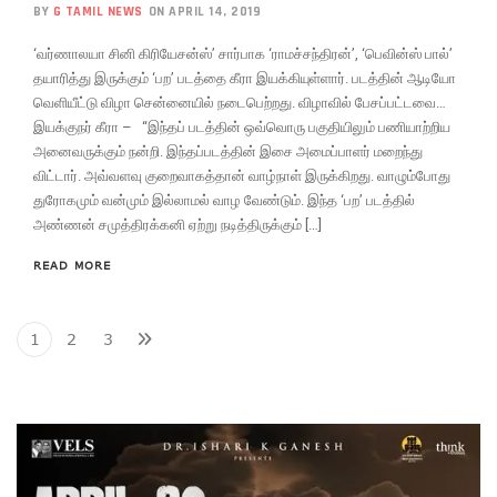
BY
G TAMIL NEWS
ON APRIL 14, 2019
‘வர்ணாலயா சினி கிரியேசன்ஸ்’ சார்பாக ‘ராமச்சந்திரன்’, ‘பெவின்ஸ் பால்’
தயாரித்து இருக்கும் ‘பற’ படத்தை கீரா இயக்கியுள்ளார். படத்தின் ஆடியோ
வெளியீட்டு விழா சென்னையில் நடைபெற்றது. விழாவில் பேசப்பட்டவை…
இயக்குநர் கீரா – “இந்தப் படத்தின் ஒவ்வொரு பகுதியிலும் பணியாற்றிய
அனைவருக்கும் நன்றி. இந்தப்படத்தின் இசை அமைப்பாளர் மறைந்து
விட்டார். அவ்வளவு குறைவாகத்தான் வாழ்நாள் இருக்கிறது. வாழும்போது
துரோகமும் வன்மும் இல்லாமல் வாழ வேண்டும். இந்த ‘பற’ படத்தில்
அண்ணன் சமுத்திரக்கனி ஏற்று நடித்திருக்கும் […]
READ MORE
1
2
3