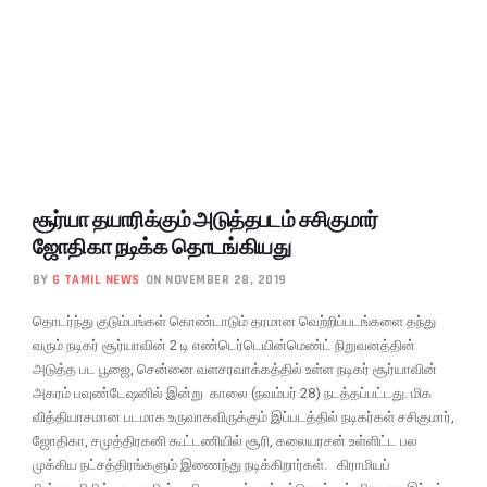
சூர்யா தயாரிக்கும் அடுத்தபடம் சசிகுமார்
ஜோதிகா நடிக்க தொடங்கியது
BY
G TAMIL NEWS
ON NOVEMBER 28, 2019
தொடர்ந்து குடும்பங்கள் கொண்டாடும் தரமான வெற்றிப்படங்களை தந்து
வரும் நடிகர் சூர்யாவின் 2 டி எண்டெர்டெயின்மெண்ட் நிறுவனத்தின்
அடுத்த பட பூஜை, சென்னை வளசரவாக்கத்தில் உள்ள நடிகர் சூர்யாவின்
அகரம் பவுண்டேஷனில் இன்று காலை (நவம்பர் 28) நடத்தப்பட்டது. மிக
வித்தியாசமான படமாக உருவாகவிருக்கும் இப்படத்தில் நடிகர்கள் சசிகுமார்,
ஜோதிகா, சமுத்திரகனி கூட்டணியில் சூரி, கலையரசன் உள்ளிட்ட பல
முக்கிய நட்சத்திரங்களும் இணைந்து நடிக்கிறார்கள். கிராமியப்