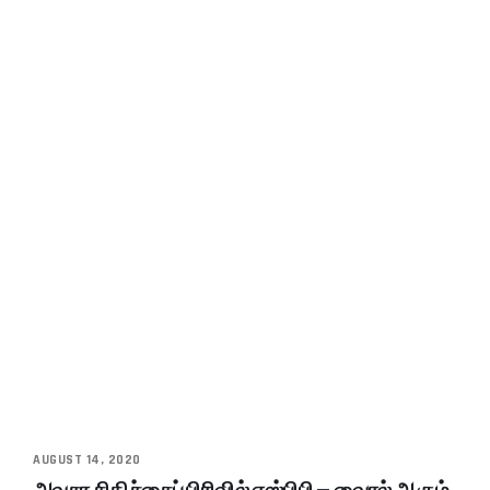
AUGUST 14, 2020
அவசர சிகிச்சைப் பிரிவில் எஸ்பிபி – வைரல் ஆகும்