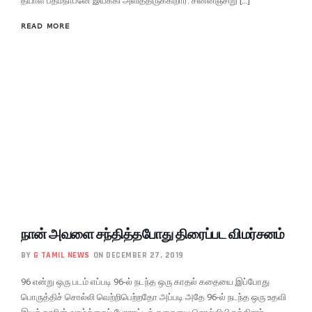
தயாள் பத்மநாபனே இயக்கி அளித்திருக்கிறார். சின்னஞ்சிறு […]
READ MORE
நான் அவளை சந்தித்தபோது திரைப்பட விமர்சனம்
BY
G TAMIL NEWS
ON DECEMBER 27, 2019
96 என்று ஒரு படம் எப்படி 96-ல் நடந்த ஒரு காதல் கதையை இப்போது
பொருத்திச் சொல்லி வெற்றிபெற்றதோ அப்படி அதே 96-ல் நடந்த ஒரு உதவி