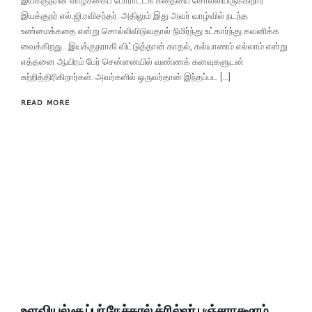
இயக்குநரின் வாழ்க்கைப் போராட்டக் கதையை சொல்லியிருக்கிறார்
இயக்குநர் எல்.ஜி.ரவிசந்தர். அதிலும் இது அவர் வாழ்வில் நடந்த
உண்மைக்கதை என்று சொல்லிவிடுவதால் நிமிர்ந்து உட்கார்ந்து கவனிக்க
வைக்கிறது. இயக்குநராகி விட்டுத்தான் காதல், கல்யாணம் எல்லாம் என்று
எத்தனை ஆயிரம் பேர் சென்னையில் வண்ணக் கனவுகளுடன்
சுற்றித்திரிகிறார்கள். அவர்களில் ஒருவர்தான் இந்தப்பட […]
READ MORE
உளவியல் சூப்பர் நேச்சுரல் த்ரில்லர் பஞ்சராக்ஷரம்