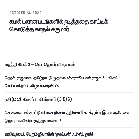
OCTOBER 13, 2020
கமல் பலான படங்களில் நடித்ததை காட்டிக்
கொடுத்த காதல் சுகுமார்
வதந்தி சீசன் 2 – வெப் தொடர் விமர்சனம்
ஹெச். ராஜாவை தமிழ்நாட்டு முதலமைச்சராகிய எஸ்.ராஜா..! – ‘செய்
செய்யாதே’ பட விழா சுவாரஸ்யம்
டிசி (DC) திரைப்பட விமர்சனம் (3.5/5)
சென்னை பன்னாட்டு விமான நிலையத்தில் உயிர்காக்கும் ஏ.இ.டி கருவிகளை
நிறுவும் காவேரி மருத்துவமனை..!
வரவேற்பைப் பெறும் ஜீவாவின் ‘தகப்பன்’ ஃபர்ஸ்ட் லுக்!