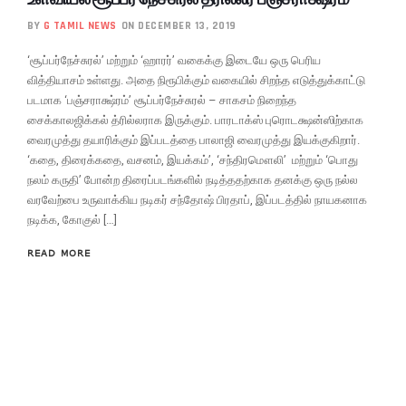
BY
G TAMIL NEWS
ON DECEMBER 13, 2019
‘சூப்பர்நேச்சுரல்’ மற்றும் ‘ஹாரர்’ வகைக்கு இடையே ஒரு பெரிய
வித்தியாசம் உள்ளது. அதை நிரூபிக்கும் வகையில் சிறந்த எடுத்துக்காட்டு
படமாக ‘பஞ்சராக்ஷ்ரம்’ சூப்பர்நேச்சுரல் – சாகசம் நிறைந்த
சைக்காலஜிக்கல் த்ரில்லராக இருக்கும். பாரடாக்ஸ் புரொடக்ஷன்ஸிற்காக
வைரமுத்து தயாரிக்கும் இப்படத்தை பாலாஜி வைரமுத்து இயக்குகிறார்.
‘கதை, திரைக்கதை, வசனம், இயக்கம்’, ‘சந்திரமௌலி’ மற்றும் ‘பொது
நலம் கருதி’ போன்ற திரைப்படங்களில் நடித்ததற்காக தனக்கு ஒரு நல்ல
வரவேற்பை உருவாக்கிய நடிகர் சந்தோஷ் பிரதாப், இப்படத்தில் நாயகனாக
நடிக்க, கோகுல் […]
READ MORE