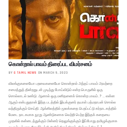
கொன்றால் பாவம் திரைப்பட விமர்சனம்
BY
G TAMIL NEWS
ON MARCH 9, 2023
விலங்குகளையோ பறவைகளையோ கொன்றால் அந்தப் பாவம் அவற்றை
சமைத்துத் தின்றதுடன் முடிந்து போய்விடும் என்ற பொருளில் ஒரு
சொல்லாடல் உண்டு. ஆனால் ஒரு மனிதனைக் கொன்ற பாவம்..? … என்ன
ஆகும் என்பதுதான் இந்த படத்தில் இயக்குனர் தயாள் பத்மநாபன் சொல்ல
வந்திருக்கும் செய்தி. ஆங்கிலத்தில் மூலக்கதை பெறப்பட்டு கர்நாடகத்தில்
மேடை நாடகமாக நூறு ஆண்டுகளாக வெற்றி பெற்ற இந்தக் கதையை
முதலில் கன்னடத்துக்கும் பின்னர் தெலுங்குக்கும் இப்போது தமிழுக்குமாக