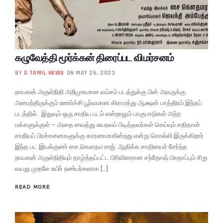
கழுவேத்தி மூர்க்கன் திரைப்பட விமர்சனம்
BY
G TAMIL NEWS
ON MAY 26, 2023
நாயகன் அருள்நிதி அறிமுகமான வம்சம் படத்துக்கு பின் அவருக்கு
அமைந்திருக்கும் உணர்ச்சி பூர்வமான கிராமத்து ஆக்ஷன் பாத்திரம் இந்தப்
படத்தில். இதுவும் ஒரு சாதிய படம் என்றாலும் பாகுபாடுகள் அற்ற
மக்களுக்குள் – அதை வைத்து சுயநலம் பிடித்தவர்கள் செய்யும் சதிதான்
சாதியப் பிரச்சனைகளுக்கு காரணமாகின்றது என்று சொல்லி இருக்கிறார்
இந்த பட இயக்குனர் சை.கௌதம ராஜ். ஆதிக்க சாதியைச் சேர்ந்த
நாயகன் அருள்நிதியும் தாழ்த்தப்பட்ட பிரிவினரான சந்தோஷ் பிரதாப்பும் சிறு
வயது முதலே உயிர் நண்பர்களாக […]
READ MORE