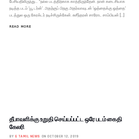
பேசியதிலிருந்து… “நல்ல படத்திற்காக காத்திருந்தேன். நான் கடைசியாக
நடித்த படம் ‘யூ டர்ன்’. அதற்குப் பிறகு அதர்வாவுடன் ‘ஒத்தைக்கு ஒத்தை’
படத்துல ஒரு கேரக்டர் நடிச்சிருக்கேன். சுசீந்தரன் சாரோட சாம்பியன் […]
READ MORE
தீபாவளிக்கு உறுதி செய்யப்பட்ட ஒரே படம் கைதி
கேலரி
BY
G TAMIL NEWS
ON OCTOBER 12, 2019