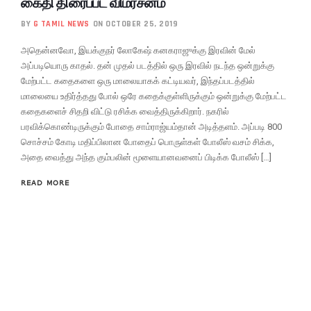
கைதி திரைப்பட விமர்சனம்
BY
G TAMIL NEWS
ON OCTOBER 25, 2019
அதென்னவோ, இயக்குநர் லோகேஷ் கனகராஜுக்கு இரவின் மேல்
அப்படியொரு காதல். தன் முதல் படத்தில் ஒரு இரவில் நடந்த ஒன்றுக்கு
மேற்பட்ட கதைகளை ஒரு மாலையாகக் கட்டியவர், இந்தப்படத்தில்
மாலையை உதிர்த்தது போல் ஒரே கதைக்குள்ளிருக்கும் ஒன்றுக்கு மேற்பட்ட
கதைகளைச் சிதறி விட்டு ரசிக்க வைத்திருக்கிறார். நகரில்
பரவிக்கொண்டிருக்கும் போதை சாம்ராஜ்யம்தான் அடித்தளம். அப்படி 800
சொச்சம் கோடி மதிப்பிலான போதைப் பொருள்கள் போலீஸ் வசம் சிக்க,
அதை வைத்து அந்த கும்பலின் மூளையானவனைப் பிடிக்க போலீஸ் […]
READ MORE