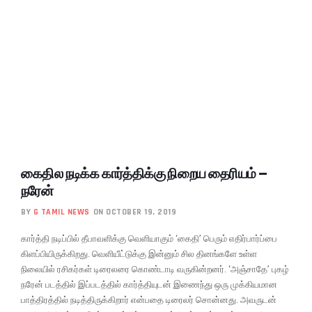
கைதில நடிக்க கார்த்திக்கு நிறைய தைரியம் –
நரேன்
BY
G TAMIL NEWS
ON OCTOBER 19, 2019
கார்த்தி நடிப்பில் தீபாவளிக்கு வெளியாகும் ‘கைதி’ பெரும் எதிர்பார்ப்பை
கிளப்பியிருக்கிறது. வெளியீட்டுக்கு இன்னும் சில தினங்களே உள்ள
நிலையில் ரசிகர்கள் டிரைலரை கொண்டாடி வருகின்றனர். ‘அஞ்சாதே’ புகழ்
நரேன் படத்தில் இப்படத்தில் கார்த்தியுடன் இணைந்து ஒரு முக்கியமான
பாத்திரத்தில் நடித்திருக்கிறார் என்பதை டிரைலர் சொன்னது. அவருடன்