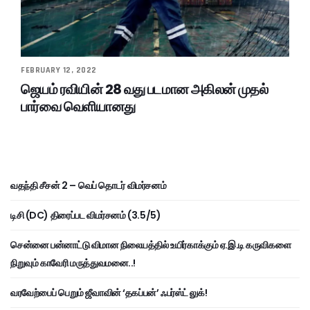
FEBRUARY 12, 2022
ஜெயம் ரவியின் 28 வது படமான அகிலன் முதல்
பார்வை வெளியானது
வதந்தி சீசன் 2 – வெப் தொடர் விமர்சனம்
டிசி (DC) திரைப்பட விமர்சனம் (3.5/5)
சென்னை பன்னாட்டு விமான நிலையத்தில் உயிர்காக்கும் ஏ.இ.டி கருவிகளை
நிறுவும் காவேரி மருத்துவமனை..!
வரவேற்பைப் பெறும் ஜீவாவின் ‘தகப்பன்’ ஃபர்ஸ்ட் லுக்!