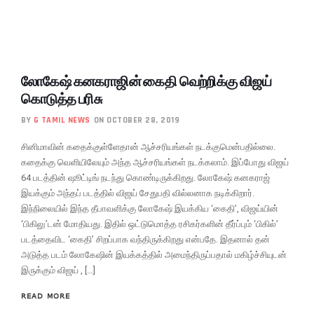
லோகேஷ் கனகராஜின் கைதி வெற்றிக்கு விஜய்
கொடுத்த பரிசு
BY
G TAMIL NEWS
ON OCTOBER 28, 2019
சினிமாவின் கதைக்குள்ளேதான் ஆச்சரியங்கள் நடக்குமென்பதில்லை.
கதைக்கு வெளியிலேயும் அந்த ஆச்சரியங்கள் நடக்கலாம். இப்போது விஜய்
64 படத்தின் ஷூட்டிங் நடந்து கொண்டிருக்கிறது. லோகேஷ் கனகராஜ்
இயக்கும் அந்தப் படத்தில் விஜய் சேதுபதி வில்லனாக நடிக்கிறார்.
இந்நிலையில் இந்த தீபாவளிக்கு லோகேஷ் இயக்கிய ‘கைதி’, விஜய்யின்
‘பிகிலு’டன் மோதியது. இதில் ஒட்டுமொத்த ரசிகர்களின் தீர்ப்பும் ‘பிகில்’
படத்தைவிட ‘கைதி’ சிறப்பாக வந்திருக்கிறது என்பதே. இதனால் தன்
அடுத்த படம் லோகேஷின் இயக்கத்தில் அமைந்திருப்பதால் மகிழ்ச்சியுடன்
இருக்கும் விஜய் , […]
READ MORE