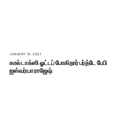
JANUARY 10, 2021
கால் டாக்ஸி ஓட்டப் போகிறார் பர்த்டே பேபி
ஐஸ்வர்யா ராஜேஷ்