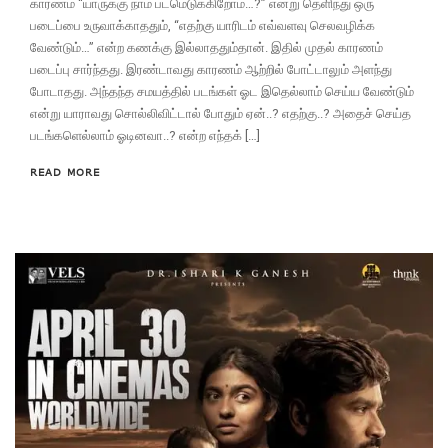
காரணம் “யாருக்கு நாம் படமெடுக்கிறோம்…?” என்று தெளிந்து ஒரு
படைப்பை உருவாக்காததும், “எதற்கு யாரிடம் எவ்வளவு செலவழிக்க
வேண்டும்…” என்ற கணக்கு இல்லாததும்தான். இதில் முதல் காரணம்
படைப்பு சார்ந்தது. இரண்டாவது காரணம் ஆற்றில் போட்டாலும் அளந்து
போடாதது. அந்தந்த சமயத்தில் படங்கள் ஓட இதெல்லாம் செய்ய வேண்டும்
என்று யாராவது சொல்லிவிட்டால் போதும் ஏன்..? எதற்கு..? அதைச் செய்த
படங்களெல்லாம் ஓடினவா..? என்ற எந்தக் […]
READ MORE