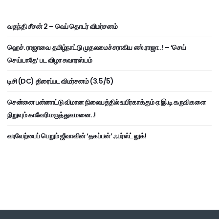
வதந்தி சீசன் 2 – வெப் தொடர் விமர்சனம்
ஹெச். ராஜாவை தமிழ்நாட்டு முதலமைச்சராகிய எஸ்.ராஜா..! – ‘செய்
செய்யாதே’ பட விழா சுவாரஸ்யம்
டிசி (DC) திரைப்பட விமர்சனம் (3.5/5)
சென்னை பன்னாட்டு விமான நிலையத்தில் உயிர்காக்கும் ஏ.இ.டி கருவிகளை
நிறுவும் காவேரி மருத்துவமனை..!
வரவேற்பைப் பெறும் ஜீவாவின் ‘தகப்பன்’ ஃபர்ஸ்ட் லுக்!