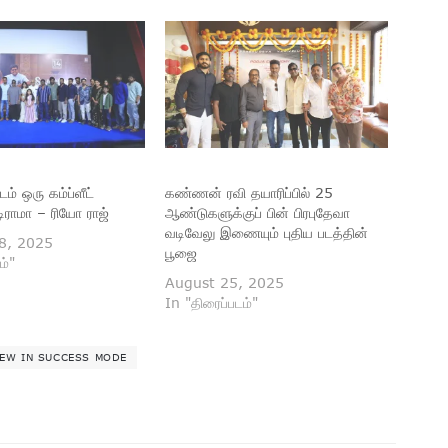
டம் ஒரு கம்ப்ளீட்
கண்ணன் ரவி தயாரிப்பில் 25
ிராமா – ரியோ ராஜ்
ஆண்டுகளுக்குப் பின் பிரபுதேவா
வடிவேலு இணையும் புதிய படத்தின்
8, 2025
பூஜை
ம்"
August 25, 2025
In "திரைப்படம்"
EW IN SUCCESS MODE