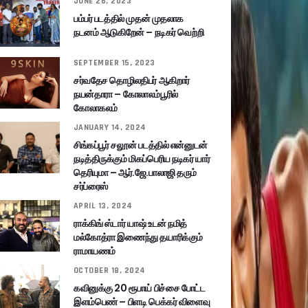
JUNE 26, 2023
பம்பர் படத்தில் முதன் முதலாக
நடனம் ஆடுகிறேன் – நடிகர் வெற்றி
SEPTEMBER 15, 2023
சர்வதேச தொழிலதிபர் ஆகிறார்
நயன்தாரா – கோலாலம்பூரில்
கோலாகலம்
JANUARY 14, 2024
சிங்கப்பூர் சலூன் படத்தில் என்னுடன்
நடித்திருக்கும் மிகப்பெரிய நடிகர் யார்
தெரியுமா – ஆர்.ஜே.பாலாஜி தரும்
சர்ப்ரைஸ்
APRIL 13, 2024
ராக்கிங் ஸ்டார் யாஷ் உடன் நமித்
மல்கோத்ரா இணைந்து தயாரிக்கும்
ராமாயணம்
OCTOBER 18, 2024
கவினுக்கு 20 ரூபாய் பிச்சை போட்ட
இளம்பெண் – பிளடி பெக்கர் விளைவு