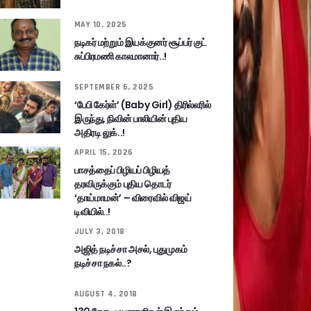
MAY 10, 2025
நடிகர் மற்றும் இயக்குனர் சூப்பர் குட்
சுப்பிரமணி காலமானார்..!
SEPTEMBER 6, 2025
‘பேபி கேர்ள்’ (Baby Girl) திரில்லரில்
இருந்து, நிவின் பாலியின் புதிய
அதிரடி லுக்..!
APRIL 15, 2026
பாசத்தைப் பிழியப் பிழியத்
தரவிருக்கும் புதிய தொடர்
‘தாய்மாமன்’ – விரைவில் விஜய்
டிவியில்..!
JULY 3, 2018
அஜித் நடிச்சா அசல், புதுமுகம்
நடிச்சா நகல்..?
AUGUST 4, 2018