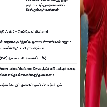
130 கோடி பயனாளிகள் இருந்தும்
நஷ்டமடையும் துறை விவசாயம் –
இயக்குநர் ஆர்.கண்ணன்
்தி சீசன் 2 – வெப் தொடர் விமர்சனம்
். ராஜாவை தமிழ்நாட்டு முதலமைச்சராகிய எஸ்.ராஜா..! –
ய் செய்யாதே’ பட விழா சுவாரஸ்யம்
ி (DC) திரைப்பட விமர்சனம் (3.5/5)
்னை பன்னாட்டு விமான நிலையத்தில் உயிர்காக்கும் ஏ.இ.டி
விகளை நிறுவும் காவேரி மருத்துவமனை..!
ற்பைப் பெறும் ஜீவாவின் ‘தகப்பன்’ ஃபர்ஸ்ட் லுக்!