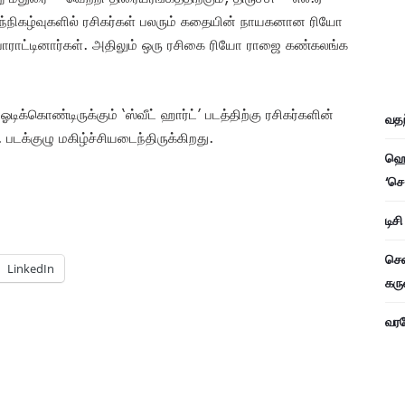
 இந்நிகழ்வுகளில் ரசிகர்கள் பலரும் கதையின் நாயகனான ரியோ
ாராட்டினார்கள். அதிலும் ஒரு ரசிகை ரியோ ராஜை கண்கலங்க
க்கொண்டிருக்கும் ‘ஸ்வீட் ஹார்ட்’ படத்திற்கு ரசிகர்களின்
வதந
டக்குழு மகிழ்ச்சியடைந்திருக்கிறது.
ஹெச
‘செ
டிச
சென
LinkedIn
கரு
வரவே