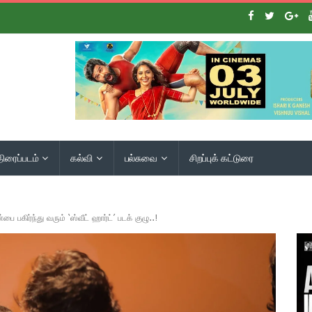
திரைப்படம்
கல்வி
பல்சுவை
சிறப்புக் கட்டுரை
ை பகிர்ந்து வரும் ‘ஸ்வீட் ஹார்ட்’ படக் குழு..!