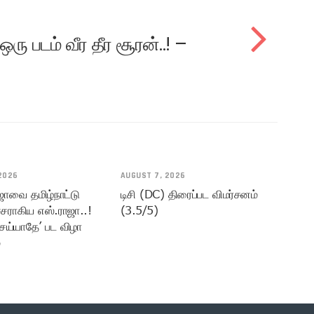
 படம் வீர தீர சூரன்..! –
2026
AUGUST 7, 2026
ஜாவை தமிழ்நாட்டு
டிசி (DC) திரைப்பட விமர்சனம்
சராகிய எஸ்.ராஜா..!
(3.5/5)
ெய்யாதே’ பட விழா
்