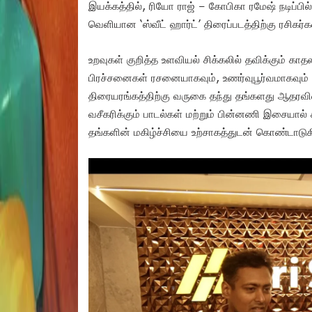
இயக்கத்தில், ரியோ ராஜ் – கோபிகா ரமேஷ் நடிப்பி
வெளியான ‘ஸ்வீட் ஹார்ட்’ திரைப்படத்திற்கு ரசிகர்
உறவுகள் குறித்த உளவியல் சிக்கலில் தவிக்கும் க
பிரச்சனைகள் ரசனையாகவும், உணர்வுபூர்வமாகவும் வி
திரையரங்கத்திற்கு வருகை தந்து தங்களது ஆதரவின
வசீகரிக்கும் பாடல்கள் மற்றும் பின்னணி இசையால் க
தங்களின் மகிழ்ச்சியை உற்சாகத்துடன் கொண்டாடுக