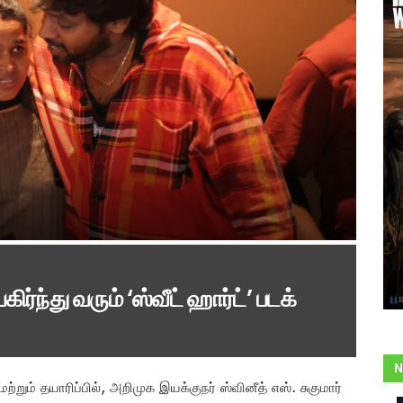
்ந்து வரும் ‘ஸ்வீட் ஹார்ட்’ படக்
N
்றும் தயாரிப்பில், அறிமுக இயக்குநர் ஸ்வினீத் எஸ். சுகுமார்