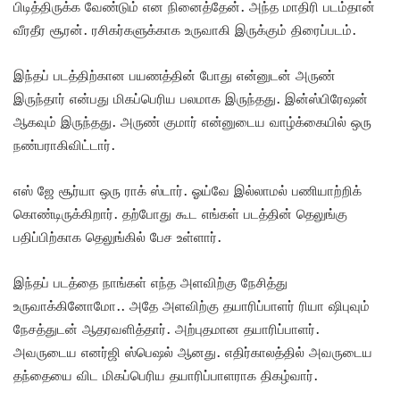
பிடித்திருக்க வேண்டும் என நினைத்தேன். அந்த மாதிரி படம்தான்
வீரதீர சூரன். ரசிகர்களுக்காக உருவாகி இருக்கும் திரைப்படம்.
இந்தப் படத்திற்கான பயணத்தின் போது என்னுடன் அருண்
இருந்தார் என்பது மிகப்பெரிய பலமாக இருந்தது.‌ இன்ஸ்பிரேஷன்
ஆகவும் இருந்தது. அருண் குமார் என்னுடைய வாழ்க்கையில் ஒரு
நண்பராகிவிட்டார்.
எஸ் ஜே சூர்யா ஒரு ராக் ஸ்டார். ஓய்வே இல்லாமல் பணியாற்றிக்
கொண்டிருக்கிறார். தற்போது கூட எங்கள் படத்தின் தெலுங்கு
பதிப்பிற்காக தெலுங்கில் பேச உள்ளார்.‌
இந்தப் படத்தை நாங்கள் எந்த அளவிற்கு நேசித்து
உருவாக்கினோமோ.. அதே அளவிற்கு தயாரிப்பாளர் ரியா ஷிபுவும்
நேசத்துடன் ஆதரவளித்தார். அற்புதமான தயாரிப்பாளர்.
அவருடைய எனர்ஜி ஸ்பெஷல் ஆனது. எதிர்காலத்தில் அவருடைய
தந்தையை விட மிகப்பெரிய தயாரிப்பாளராக திகழ்வார்.