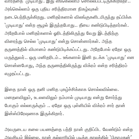
வார்த்தை ‘முடியாது’. இது எங்கெல்லாம் சொல்லப்பட்டிருக்கிறதோ..
அங்கெல்லாம் ஒரு புதிய சரித்திரமான நிகழ்வுகள்
நடைபெற்றிருக்கிறது. மனிதர்களால் விலங்குகளிடமிருந்து தப்பிக்க
‘முடியாது’ என்ற சூழல் இருந்தபோது.. தீயை கண்டுபிடித்தார்கள்.
அதேபோல் மனிதர்களால் ஓரிடத்திலிருந்து வேறு இடத்திற்கு
விரைந்து செல்ல ‘முடியாது’ என்று சொன்னார்கள். அந்த
தருணத்தில் விமானம் கண்டுபிடிக்கப்பட்டது. அதேபோல் ஏதோ ஒரு
மருத்துவர்.. ஒரு மனிதரிடம்.. உங்களால் இனி நடக்க ‘முடியாது’ என
சொன்னபோது, அந்த தருணத்திலிருந்து விக்ரம் என்ற சரித்திரம்
எழுதப்பட்டது.
இதை நான் ஒரு தனி மனித புகழ்ச்சிக்காக சொல்லவில்லை.
மனதளவிலும், உடலளவிலும் நம்மால் முடியாது என்று சோர்ந்து
போகும் எல்லாருக்கும் .. ஏதோ ஒரு புள்ளியில் விக்ரம் சார் தான்
இன்ஸ்பிரேஷனாக இருக்கிறார்.
அவருடைய கலை பயணத்தை பற்றி நான் குறிப்பிட வேண்டும் என்ற
அவசியம் இல்லை. நான் கல்லூரியில் படித்த காலத்தில் ‘பிதாமகன்’