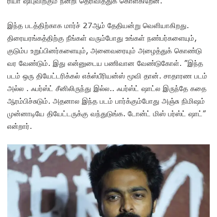
ரியா ஷிபுவிற்கும் நன்றி தெரிவித்துக் கொள்கிறேன்.
இந்த படத்திற்காக மார்ச் 27ஆம் தேதியன்று வெளியாகிறது.
திரையரங்கத்திற்கு நீங்கள் வரும்போது உங்கள் நண்பர்களையும்,
குடும்ப உறுப்பினர்களையும், அனைவரையும் அழைத்துக் கொண்டு
வர வேண்டும். இது என்னுடைய பணிவான வேண்டுகோள். ”இந்த
படம் ஒரு தியேட்டரிக்கல் எக்ஸ்பீரியன்ஸ் மூவி தான். சாதாரண படம்
அல்ல . ஃபர்ஸ்ட் சீனிலிருந்து இல்ல.. ஃபர்ஸ்ட் ஷாட்ல இருந்தே கதை
ஆரம்பிச்சுடும். அதனால இந்த படம் பார்க்கும்போது அஞ்சு நிமிஷம்
முன்னாடியே தியேட்டருக்கு வந்துடுங்க. டோன்ட் மிஸ் பர்ஸ்ட் ஷாட்”
என்றார்.