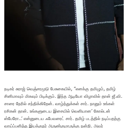
நடிகர் சுராஜ் வெஞ்சரமூடு பேசுகையில், ”எனக்கு தமிழும், தமிழ்
சினிமாவும் மிகவும் பிடிக்கும். இந்த ஆடியோ விழாவில் தான் ஜீ.வி.
சாரை நேரில் சந்திக்கிறேன். வாழ்த்துக்கள் சார். நானும் உங்கள்
ரசிகன் தான். உங்களுடைய இசையில் வெளியான’ கோல்டன்
ஸ்பேரோ..’ என்னுடைய ஃபேவரைட் சார். தமிழ் படத்தில் நடிப்பதற்கு
வாய்ப்பளித்த இயக்குநர் அருண்குமாருக்கு நன்றி. அவர்