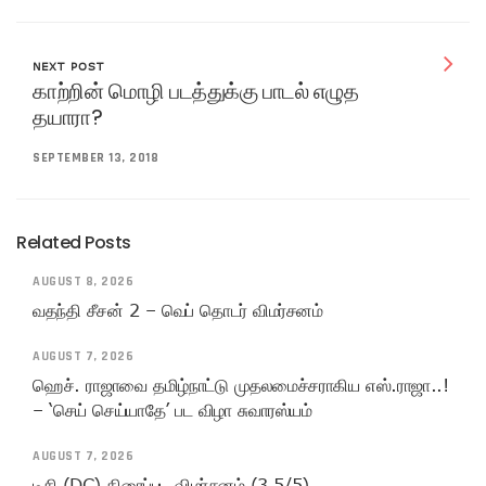
NEXT POST
காற்றின் மொழி படத்துக்கு பாடல் எழுத
தயாரா?
SEPTEMBER 13, 2018
Related Posts
AUGUST 8, 2026
வதந்தி சீசன் 2 – வெப் தொடர் விமர்சனம்
AUGUST 7, 2026
ஹெச். ராஜாவை தமிழ்நாட்டு முதலமைச்சராகிய எஸ்.ராஜா..!
– ‘செய் செய்யாதே’ பட விழா சுவாரஸ்யம்
AUGUST 7, 2026
டிசி (DC) திரைப்பட விமர்சனம் (3.5/5)