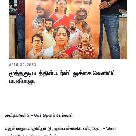
APRIL 30, 2023
மூத்தகுடி படத்தின் ஃபர்ஸ்ட் லுக்கை வெளியிட்ட
பாரதிராஜா
வதந்தி சீசன் 2 – வெப் தொடர் விமர்சனம்
ஹெச். ராஜாவை தமிழ்நாட்டு முதலமைச்சராகிய எஸ்.ராஜா..! – ‘செய்