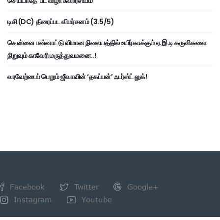
செய்யாதே’ பட விழா சுவாரஸ்யம்
டிசி (DC) திரைப்பட விமர்சனம் (3.5/5)
சென்னை பன்னாட்டு விமான நிலையத்தில் உயிர்காக்கும் ஏ.இ.டி கருவிகளை
நிறுவும் காவேரி மருத்துவமனை..!
வரவேற்பைப் பெறும் ஜீவாவின் ‘தகப்பன்’ ஃபர்ஸ்ட் லுக்!
Facebook
Twitter
Google+
Instagram
Youtube