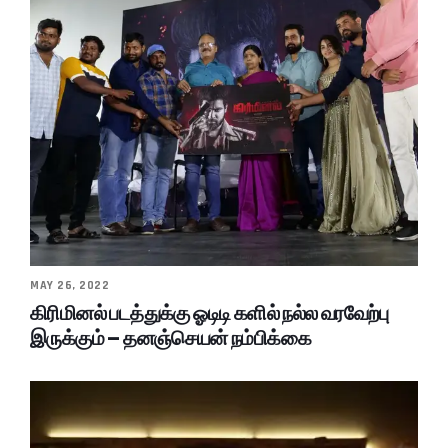
MAY 26, 2022
கிரிமினல் படத்துக்கு ஓடிடி களில் நல்ல வரவேற்பு
இருக்கும் – தனஞ்செயன் நம்பிக்கை