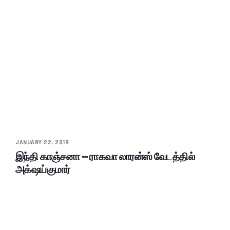
JANUARY 22, 2019
இந்தி காஞ்சனா – ராகவா லாரன்ஸ் வேடத்தில்
அக்‌ஷய்குமார்