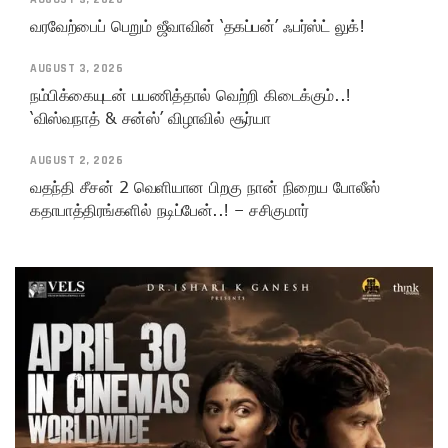
வரவேற்பைப் பெறும் ஜீவாவின் ‘தகப்பன்’ ஃபர்ஸ்ட் லுக்!
AUGUST 3, 2026
நம்பிக்கையுடன் பயணித்தால் வெற்றி கிடைக்கும்..!
‘விஸ்வநாத் & சன்ஸ்’ விழாவில் சூர்யா
AUGUST 2, 2026
வதந்தி சீசன் 2 வெளியான பிறகு நான் நிறைய போலீஸ்
கதாபாத்திரங்களில் நடிப்பேன்..! – சசிகுமார்