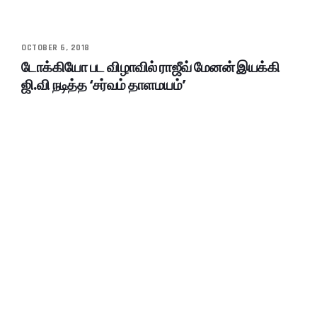
OCTOBER 6, 2018
டோக்கியோ பட விழாவில் ராஜீவ் மேனன் இயக்கி
ஜி.வி நடித்த ‘சர்வம் தாளமயம்’