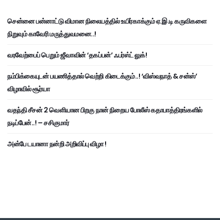
சென்னை பன்னாட்டு விமான நிலையத்தில் உயிர்காக்கும் ஏ.இ.டி கருவிகளை
நிறுவும் காவேரி மருத்துவமனை..!
வரவேற்பைப் பெறும் ஜீவாவின் ‘தகப்பன்’ ஃபர்ஸ்ட் லுக்!
நம்பிக்கையுடன் பயணித்தால் வெற்றி கிடைக்கும்..! ‘விஸ்வநாத் & சன்ஸ்’
விழாவில் சூர்யா
வதந்தி சீசன் 2 வெளியான பிறகு நான் நிறைய போலீஸ் கதாபாத்திரங்களில்
நடிப்பேன்..! – சசிகுமார்
அன்பே டயானா நன்றி அறிவிப்பு விழா !