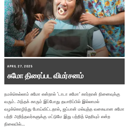
APRIL 27, 2025
சுமோ திரைப்பட விமர்சனம்
நமக்கெல்லாம் சுமோ என்றால் ‘டாடா சுமோ’ கார்தான் நினைவுக்கு
வரும். அந்தக் காரும் இப்போது தயாரிப்பில் இல்லாமல்
வழக்கொழிந்து போய்விட்டதால், ஜப்பான் மல்யுத்த வகையான சுமோ
பற்றி அறிந்தவர்களுக்கு மட்டுமே இது பற்றித் தெரியும் என்ற
நிலையில்…