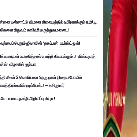
்னை பன்னாட்டு விமான நிலையத்தில் உயிர்காக்கும் ஏ.இ.டி
விகளை நிறுவும் காவேரி மருத்துவமனை..!
ற்பைப் பெறும் ஜீவாவின் ‘தகப்பன்’ ஃபர்ஸ்ட் லுக்!
பிக்கையுடன் பயணித்தால் வெற்றி கிடைக்கும்..! ‘விஸ்வநாத்
ன்ஸ்’ விழாவில் சூர்யா
்தி சீசன் 2 வெளியான பிறகு நான் நிறைய போலீஸ்
ாத்திரங்களில் நடிப்பேன்..! – சசிகுமார்
பே டயானா நன்றி அறிவிப்பு விழா !