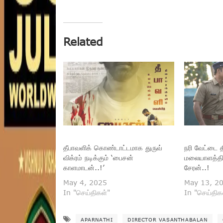
Related
தீபாவளிக் கொண்டாட்டமாக துருவ்
நரி வேட்டை த
விக்ரம் நடிக்கும் ‘பைசன்
மலையாளத்தில
காளமாடன்..!’
சேரன்..!
May 4, 2025
May 13, 2
In "செய்திகள்"
In "செய்திக
APARNATHI
DIRECTOR VASANTHABALAN