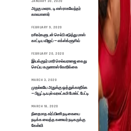
JANUARY 30, 2020
அழகு மலராட டி எஸ் ராகவேந்தர்
காலமானார்
FEBRUARY 9, 2020
ரசிகர்களுடன் செல்பி எடுத்து மாஸ்
காட்டிய விஜய் – எக்ஸ்க்ளூசிவ்
FEBRUARY 20, 2020
இயக்குநர் மாரி செல்வராஜை கைது
செய்ய கருணாஸ் கோரிக்கை
MARCH 3, 2020
முதல்லயே அதுக்கு ஒத்துக்காதீங்க
– பியூட்டிஃபுல் வரலட்சுமி போல்ட் பேட்டி
MARCH 18, 2020
நிறைமாத கர்ப்பிணி நடிகையை
நடிக்க வைத்த கணவர் நடிகருக்கு
கேள்வி