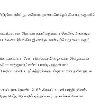
்ட ஸ்டூடியோ க்ரீன் ஞானவேல்ராஜா உலகமெங்கும் திரையரங்குகளில்
ீதரன்மரியதாசன் அவர்கள் தயாரித்துள்ளார்.வெயில், அங்காடித்
 படங்களை இயக்கிய ஜி.வசந்தபாலன் தற்போது கதை எழுதி
கனாக நடிக்கிறார். தேன் திரைப்படத்தின்மூலமாக அறிமுகமான
ிகா சரத்குமார்,’பசங்க’ பாண்டி, நந்தன் ராம்
வி மரியா உள்ளிட்ட நட்சத்திரங்களுடன்ஏராளமான நவீன நாடக
.எடிட்டராக ரேமண்ட் டெரிக் கிரஸ்ட்டா பணியாற்றியுள்ளார்.
து பெற்ற அன்பறிவ் ஏற்றுள்ளனர். நடனக்காட்சிகளை