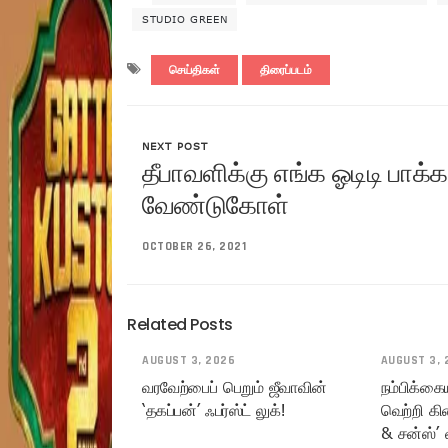
STUDIO GREEN
செய்திகள்
திரைப்படம்
NEXT POST
தீபாவளிக்கு எங்க ஓடிடி பாக
வேண்டுகோள்
OCTOBER 26, 2021
Related Posts
AUGUST 3, 2026
AUGUST 3, 
வரவேற்பைப் பெறும் ஜீவாவின்
நம்பிக்கை
‘தகப்பன்’ ஃபர்ஸ்ட் லுக்!
வெற்றி கி
& சன்ஸ்’ 