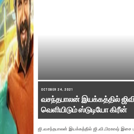
OCTOBER 24, 2021
வசந்தபாலன் இயக்கத்தில் ஜிவி
வெளியிடும் ஸ்டுடியோ கிரீன்
ஜி.வசந்தபாலன் இயக்கத்தில் ஜி.வி.பிரகாஷ் இசை மற