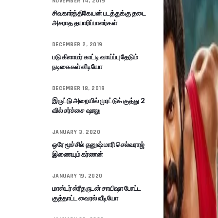
NOVEMBER 14, 2019
சிவகார்த்திகேயன் படத்துக்கு தடை
அசராத தயாரிப்பாளர்கள்
DECEMBER 2, 2019
படு கிளாமர் காட்டி வாய்ப்பு தேடும்
நடிகைகள் வீடியோ
DECEMBER 18, 2019
இருட்டு அறையில் முரட்டுக் குத்து 2
வில் சர்ச்சை ஷாலு
JANUARY 3, 2020
ஒரே மூச்சில் தனுஷ் மாரி செல்வராஜ்
இணையும் கர்ணன்
JANUARY 19, 2020
மாஸ்டர் ஸ்ரீதருடன் சாயிஷா போட்ட
குத்தாட்ட வைரல் வீடியோ