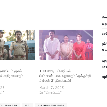
சென
கரு
வரவே
நம்
& ச
வதந
கதாப
ிரைப்படம் மூலம்
100 கோடி பட்ஜெட்டில்
் அறிமுகமாகும்
பிரம்மாண்டமாக உருவாகும் ‘மூக்குத்தி
அன்
அம்மன் 2’ திரைப்படம்!
025
March 7, 2025
ள்"
In "திரைப்படம்"
GV PRAKASH
JAIL
K.E.GNANAVELRAJA