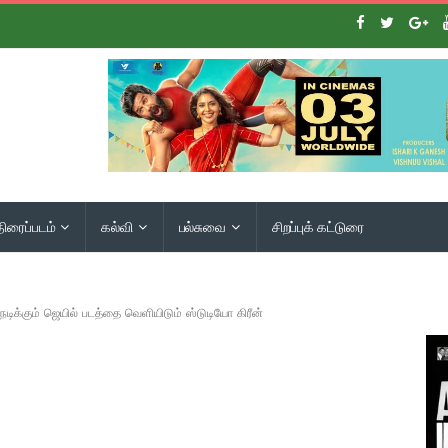
திரைப்படம்
கல்வி
பல்சுவை
சிறப்புக் கட்டுரை
நடிக்கும் ஜெயில் படத்தை வெளியிடும் ஸ்டுடியோ கிரீன்