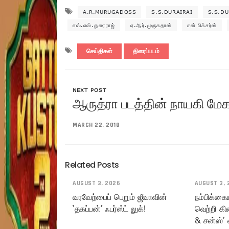
A.R.MURUGADOSS
S.S.DURAIRAI
S.S.DU
எஸ்.எஸ்.துரைராஜ்
ஏ.ஆர்.முருகதாஸ்
சன் பிக்சர்ஸ்
செய்திகள்
திரைப்படம்
NEXT POST
ஆருத்ரா படத்தின் நாயகி மேக
MARCH 22, 2018
Related Posts
AUGUST 3, 2026
AUGUST 3, 
வரவேற்பைப் பெறும் ஜீவாவின்
நம்பிக்கை
‘தகப்பன்’ ஃபர்ஸ்ட் லுக்!
வெற்றி கி
& சன்ஸ்’ 