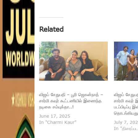
Related
விஜய் சேதுபதி – பூரி ஜெகன்நாத் –
விஜய் சேதுப
சார்மி கவுர் கூட்டணியில் இணைந்த
சார்மி கவுர்
நடிகை சம்யுக்தா..!
படப்பிடிப்பு
தொடங்கியது
June 17, 2025
In "Charmi Kaur"
July 7, 20
In "திரைப்பட