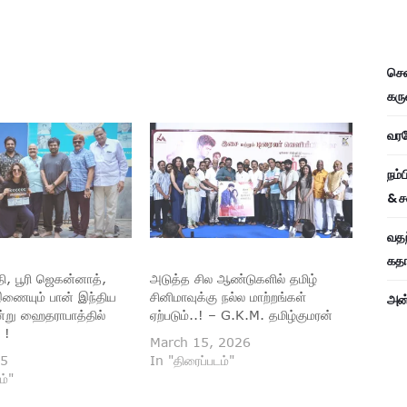
சென
கரு
வரவே
நம்
& ச
வதந
கதாப
தி, பூரி ஜெகன்னாத்,
அடுத்த சில ஆண்டுகளில் தமிழ்
 இணையும் பான் இந்திய
சினிமாவுக்கு நல்ல மாற்றங்கள்
அன்
 இன்று ஹைதராபாத்தில்
ஏற்படும்..! – G.K.M. தமிழ்குமரன்
 !
March 15, 2026
25
In "திரைப்படம்"
ம்"