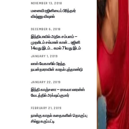
NOVEMBER 13, 2018
மனைவி ரஜினியைப் பிரிந்தார்
விஷ்ணு விஷால்
DECEMBER 6, 2018
இந்தியாவில் அதிக சம்பளம் –
முதலிடம் சல்மான் கான்… ரஜினி
14வது இடம்… கமல் 71வது இடம்
JANUARY 1, 2019
லாஸ் வேகாஸில் பிறந்த
நயன்தாராவின் காதல் புத்தாண்டு
JANUARY 22, 2019
இந்தி காஞ்சனா – ராகவா லாரன்ஸ்
வேடத்தில் அக்‌ஷய்குமார்
FEBRUARY 21, 2019
நான்கு காதல் கதைகளின் தொகுப்பு
சில்லு கருப்பட்டி