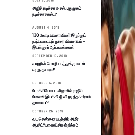
JULY 3, 2018
அஜித் நடிச்சா அசல், புதுமுகம்
நடிச்சா நகல்..?
AUGUST 4, 2018
130 கோடி பயனாளிகள் இருந்தும்
நஷ்டமடையும் துறை விவசாயம் –
இயக்குநர் ஆர்.கண்ணன்
SEPTEMBER 13, 2018
காற்றின் மொழி படத்துக்கு பாடல்
எழுத தயாரா?
OCTOBER 6, 2018
டோக்கியோ பட விழாவில் ராஜீவ்
மேனன் இயக்கி ஜி.வி நடித்த ‘சர்வம்
தாளமயம்’
OCTOBER 26, 2018
வட சென்னை படத்தில் அமீர்
ஆன்ட்ரியா காட்சிகள் நீக்கம்