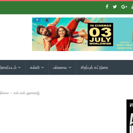
திரைப்படம்
கல்வி
பல்சுவை
சிறப்புக் கட்டுரை
 இல்லை – எஸ்.எஸ்.துரைராஜ்