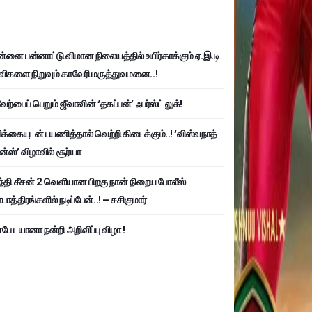
்னை பன்னாட்டு விமான நிலையத்தில் உயிர்காக்கும் ஏ.இ.டி
விகளை நிறுவும் காவேரி மருத்துவமனை..!
ற்பைப் பெறும் ஜீவாவின் ‘தகப்பன்’ ஃபர்ஸ்ட் லுக்!
பிக்கையுடன் பயணித்தால் வெற்றி கிடைக்கும்..! ‘விஸ்வநாத்
ன்ஸ்’ விழாவில் சூர்யா
்தி சீசன் 2 வெளியான பிறகு நான் நிறைய போலீஸ்
ாத்திரங்களில் நடிப்பேன்..! – சசிகுமார்
பே டயானா நன்றி அறிவிப்பு விழா !