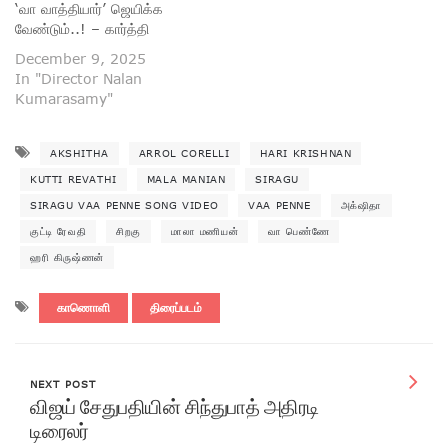
‘வா வாத்தியார்’ ஜெயிக்க
வேண்டும்..! – கார்த்தி
December 9, 2025
In "Director Nalan
Kumarasamy"
AKSHITHA
ARROL CORELLI
HARI KRISHNAN
KUTTI REVATHI
MALA MANIAN
SIRAGU
SIRAGU VAA PENNE SONG VIDEO
VAA PENNE
அக்‌ஷிதா
குட்டி ரேவதி
சிறகு
மாலா மணியன்
வா பெண்ணே
ஹரி கிருஷ்ணன்
காணொளி
திரைப்படம்
NEXT POST
விஜய் சேதுபதியின் சிந்துபாத் அதிரடி
டிரைலர்