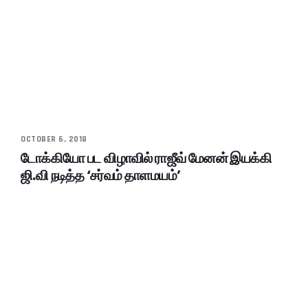
OCTOBER 6, 2018
டோக்கியோ பட விழாவில் ராஜீவ் மேனன் இயக்கி
ஜி.வி நடித்த ‘சர்வம் தாளமயம்’