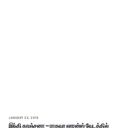
JANUARY 22, 2019
இந்தி காஞ்சனா – ராகவா லாரன்ஸ் வேடத்தில்