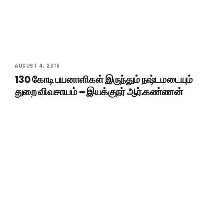
AUGUST 4, 2018
130 கோடி பயனாளிகள் இருந்தும் நஷ்டமடையும்
துறை விவசாயம் – இயக்குநர் ஆர்.கண்ணன்