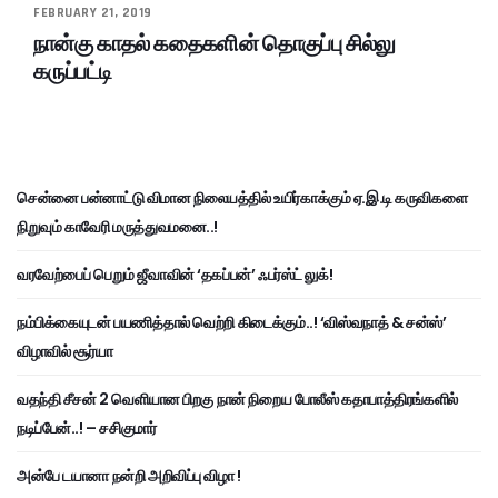
FEBRUARY 21, 2019
நான்கு காதல் கதைகளின் தொகுப்பு சில்லு
கருப்பட்டி
சென்னை பன்னாட்டு விமான நிலையத்தில் உயிர்காக்கும் ஏ.இ.டி கருவிகளை
நிறுவும் காவேரி மருத்துவமனை..!
வரவேற்பைப் பெறும் ஜீவாவின் ‘தகப்பன்’ ஃபர்ஸ்ட் லுக்!
நம்பிக்கையுடன் பயணித்தால் வெற்றி கிடைக்கும்..! ‘விஸ்வநாத் & சன்ஸ்’
விழாவில் சூர்யா
வதந்தி சீசன் 2 வெளியான பிறகு நான் நிறைய போலீஸ் கதாபாத்திரங்களில்
நடிப்பேன்..! – சசிகுமார்
அன்பே டயானா நன்றி அறிவிப்பு விழா !