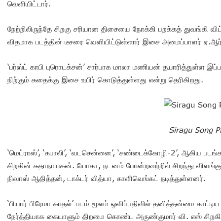
வெளியிட்டார்.
நேற்றிலிருந்தே சிறகு சரியான திசையை நோக்கி பறக்கத் துவங்கி வி
விதமாக படத்தின் டீசரை வெளியிட்டுள்ளார் இசை அமைப்பாளர் ஏ.ஆர்
‘பர்ஸ்ட் காபி புரொடக்சன்’ சார்பாக மாலா மணியன் தயாரித்துள்ள இ
நிற்கும் கதைக்கு இசை உயிர் கொடுத்துள்ளது என்று தெரிகிறது.
Siragu Song 
‘மெட்ராஸ்’, ‘கபாலி’, ‘வடசென்னை’, ‘சண்டைக்கோழி-2’, ஆகிய படங
சிறகின் கதாநாயகன். யோகா, நடனம் போன்றவற்றில் சிறந்து விளங்கும
நிவாஸ் ஆதித்தன், டாக்டர் வித்யா, காளிவெங்கட் நடித்துள்ளனர்.
‘பியார் பிரேமா காதல்’ படம் மூலம் ஒளிப்பதிவில் தனித்தன்மை காட்டிய
நேர்த்தியாக கையாளும் திறமை கொண்ட அருண்குமார் வி. எஸ் சிறகின்