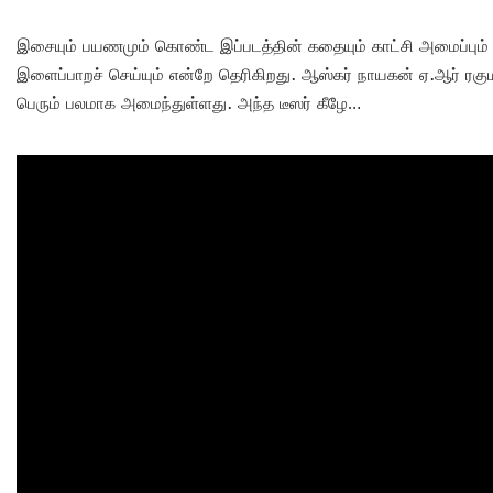
இசையும் பயணமும் கொண்ட இப்படத்தின் கதையும் காட்சி அமைப்பும் நி
இளைப்பாறச் செய்யும் என்றே தெரிகிறது. ஆஸ்கர் நாயகன் ஏ.ஆர் ரகுமா
பெரும் பலமாக அமைந்துள்ளது. அந்த டீஸர் கீழே…