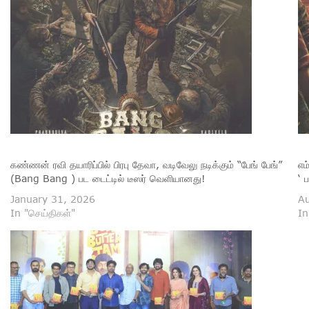
கண்ணன் ரவி தயாரிப்பில் பிரபு தேவா, வடிவேலு நடிக்கும் “பேங் பேங்”
எம
(Bang Bang ) பட டைட்டில் டீஸர் வெளியானது!
‘ 
January 31, 2026
Au
In "செய்திகள்"
In