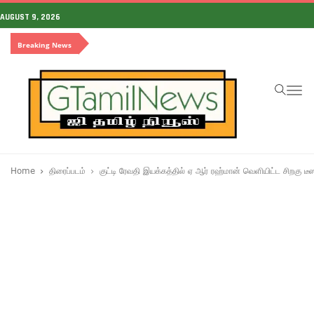
AUGUST 9, 2026
Breaking News
To
na
Home
திரைப்படம்
குட்டி ரேவதி இயக்கத்தில் ஏ ஆர் ரஹ்மான் வெளியிட்ட சிறகு டீஸ