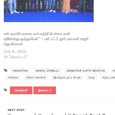
என் தயாரிப்பாளரை காப்பாத்திட்டேன்னா நான்
ஹீரோன்னு.ஒத்துப்பேன்” – பன் பட்டர் ஜாம் நாயகன் ராஜூ
ஜெயமோகன்
July 8, 2025
In "திரைப்படம்"
AKSHITHA
ARROL CORELLI
DIRECTOR KUTTI REVATHI
H
அக்‌ஷிதா
அரோல் கொரேலி
இயக்குநர் குட்டி ரேவதி
சிறகு
சிறகு டீஸர
செய்திகள்
திரைப்படம்
NEXT POST