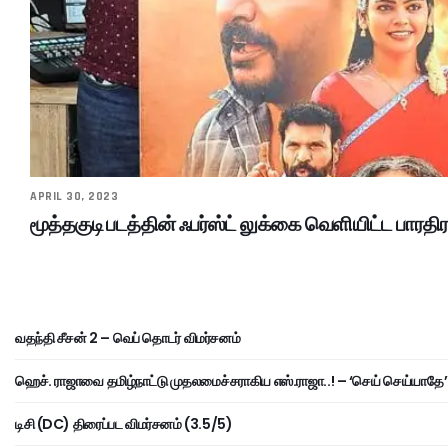
APRIL 30, 2023
மூத்தகுடி படத்தின் ஃபர்ஸ்ட் லுக்கை வெளியிட்ட பாரதி
வதந்தி சீசன் 2 – வெப் தொடர் விமர்சனம்
ஹெச். ராஜாவை தமிழ்நாட்டு முதலமைச்சராகிய எஸ்.ராஜா..! – ‘செய் செய்யாதே’ 
டிசி (DC) திரைப்பட விமர்சனம் (3.5/5)