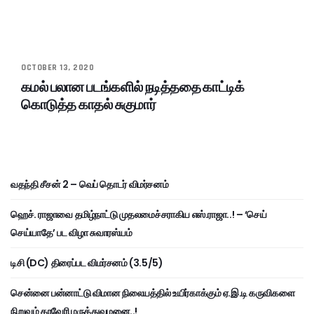
OCTOBER 13, 2020
கமல் பலான படங்களில் நடித்ததை காட்டிக்
கொடுத்த காதல் சுகுமார்
வதந்தி சீசன் 2 – வெப் தொடர் விமர்சனம்
ஹெச். ராஜாவை தமிழ்நாட்டு முதலமைச்சராகிய எஸ்.ராஜா..! – ‘செய்
செய்யாதே’ பட விழா சுவாரஸ்யம்
டிசி (DC) திரைப்பட விமர்சனம் (3.5/5)
சென்னை பன்னாட்டு விமான நிலையத்தில் உயிர்காக்கும் ஏ.இ.டி கருவிகளை
நிறுவும் காவேரி மருத்துவமனை..!