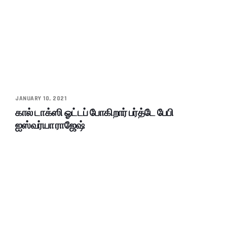
JANUARY 10, 2021
கால் டாக்ஸி ஓட்டப் போகிறார் பர்த்டே பேபி
ஐஸ்வர்யா ராஜேஷ்