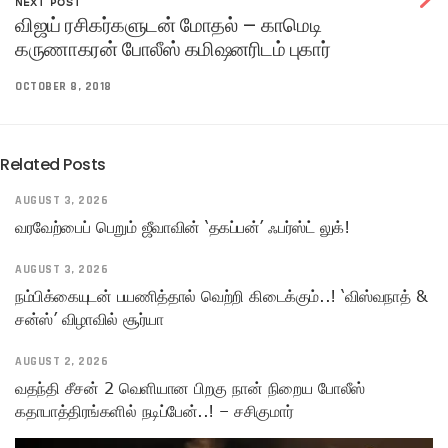
NEXT POST
விஜய் ரசிகர்களுடன் மோதல் – காமெடி
கருணாகரன் போலீஸ் கமிஷனரிடம் புகார்
OCTOBER 8, 2018
Related Posts
AUGUST 3, 2026
வரவேற்பைப் பெறும் ஜீவாவின் ‘தகப்பன்’ ஃபர்ஸ்ட் லுக்!
AUGUST 3, 2026
நம்பிக்கையுடன் பயணித்தால் வெற்றி கிடைக்கும்..! ‘விஸ்வநாத் &
சன்ஸ்’ விழாவில் சூர்யா
AUGUST 2, 2026
வதந்தி சீசன் 2 வெளியான பிறகு நான் நிறைய போலீஸ்
கதாபாத்திரங்களில் நடிப்பேன்..! – சசிகுமார்