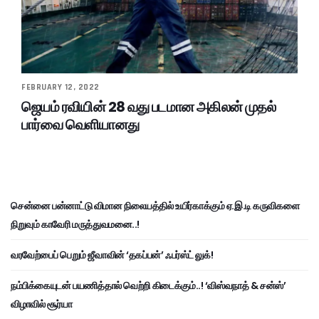
FEBRUARY 12, 2022
ஜெயம் ரவியின் 28 வது படமான அகிலன் முதல்
பார்வை வெளியானது
சென்னை பன்னாட்டு விமான நிலையத்தில் உயிர்காக்கும் ஏ.இ.டி கருவிகளை
நிறுவும் காவேரி மருத்துவமனை..!
வரவேற்பைப் பெறும் ஜீவாவின் ‘தகப்பன்’ ஃபர்ஸ்ட் லுக்!
நம்பிக்கையுடன் பயணித்தால் வெற்றி கிடைக்கும்..! ‘விஸ்வநாத் & சன்ஸ்’
விழாவில் சூர்யா