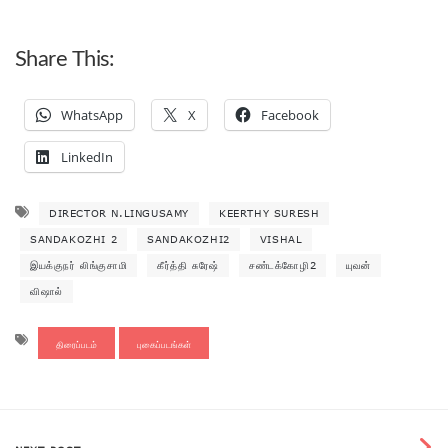
Share This:
WhatsApp
X
Facebook
LinkedIn
DIRECTOR N.LINGUSAMY
KEERTHY SURESH
SANDAKOZHI 2
SANDAKOZHI2
VISHAL
இயக்குநர் லிங்குசாமி
கீர்த்தி சுரேஷ்
சண்டக்கோழி2
யுவன்
விஷால்
திரைப்படம்
புகைப்படங்கள்