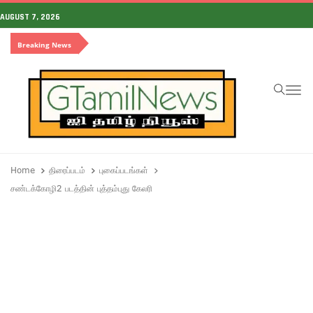
AUGUST 7, 2026
Breaking News
To
Home
திரைப்படம்
புகைப்படங்கள்
சண்டக்கோழி2 படத்தின் புத்தம்புது கேலரி