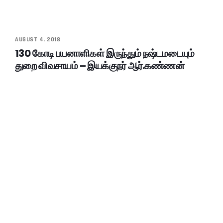
AUGUST 4, 2018
130 கோடி பயனாளிகள் இருந்தும் நஷ்டமடையும்
துறை விவசாயம் – இயக்குநர் ஆர்.கண்ணன்