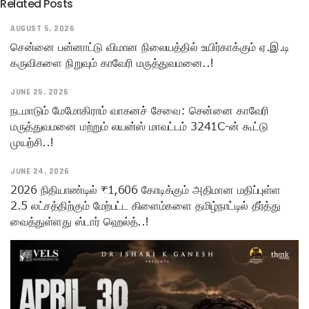
Related Posts
AUGUST 5, 2026
சென்னை பன்னாட்டு விமான நிலையத்தில் உயிர்காக்கும் ஏ.இ.டி
கருவிகளை நிறுவும் காவேரி மருத்துவமனை..!
JUNE 25, 2026
நடமாடும் மேமோகிராம் வாகனச் சேவை: சென்னை காவேரி
மருத்துவமனை மற்றும் லயன்ஸ் மாவட்டம் 3241C-ன் கூட்டு
முயற்சி..!
JUNE 24, 2026
2026 நிதியாண்டில் ₹1,606 கோடிக்கும் அதிமான மதிப்புள்ள
2.5 லட்சத்திற்கும் மேற்பட்ட கிளைம்களை தமிழ்நாட்டில் தீர்த்து
வைத்துள்ளது ஸ்டார் ஹெல்த்..!