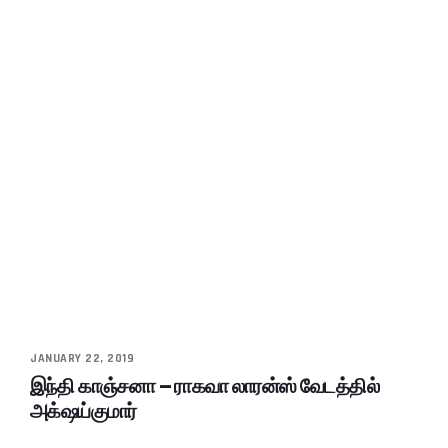
JANUARY 22, 2019
இந்தி காஞ்சனா – ராகவா லாரன்ஸ் வேடத்தில்
அக்‌ஷய்குமார்