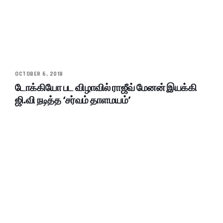
OCTOBER 6, 2018
டோக்கியோ பட விழாவில் ராஜீவ் மேனன் இயக்கி
ஜி.வி நடித்த ‘சர்வம் தாளமயம்’