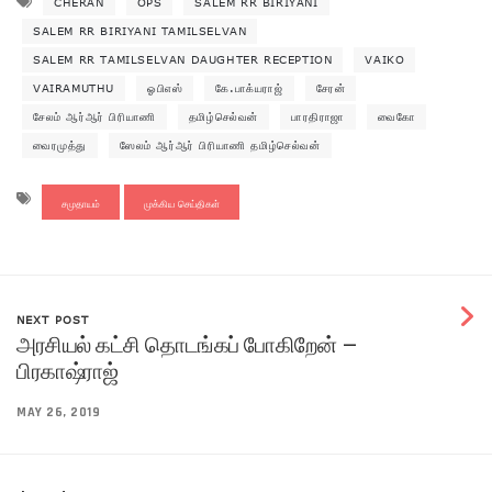
CHERAN
OPS
SALEM RR BIRIYANI
SALEM RR BIRIYANI TAMILSELVAN
SALEM RR TAMILSELVAN DAUGHTER RECEPTION
VAIKO
VAIRAMUTHU
ஓபிஎஸ்
கே.பாக்யராஜ்
சேரன்
சேலம் ஆர்ஆர் பிரியாணி
தமிழ்செல்வன்
பாரதிராஜா
வைகோ
வைரமுத்து
ஸேலம் ஆர்ஆர் பிரியாணி தமிழ்செல்வன்
சமுதாயம்
முக்கிய செய்திகள்
NEXT POST
அரசியல் கட்சி தொடங்கப் போகிறேன் –
பிரகாஷ்ராஜ்
MAY 26, 2019