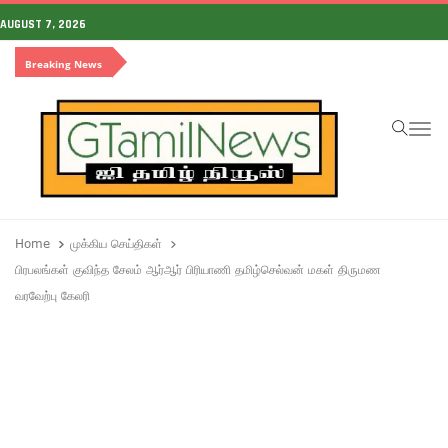
AUGUST 7, 2026
Breaking News
To
Home
முக்கிய செய்திகள்
பிரபலங்கள் குவிந்த சேலம் ஆர்ஆர் பிரியாணி தமிழ்செல்வன் மகள் திருமண
வரவேற்பு கேலரி