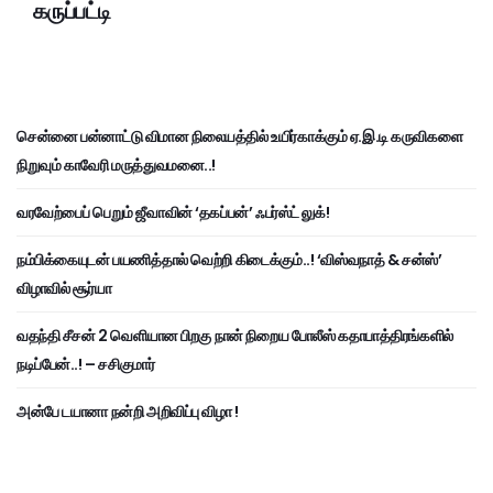
கருப்பட்டி
சென்னை பன்னாட்டு விமான நிலையத்தில் உயிர்காக்கும் ஏ.இ.டி கருவிகளை
நிறுவும் காவேரி மருத்துவமனை..!
வரவேற்பைப் பெறும் ஜீவாவின் ‘தகப்பன்’ ஃபர்ஸ்ட் லுக்!
நம்பிக்கையுடன் பயணித்தால் வெற்றி கிடைக்கும்..! ‘விஸ்வநாத் & சன்ஸ்’
விழாவில் சூர்யா
வதந்தி சீசன் 2 வெளியான பிறகு நான் நிறைய போலீஸ் கதாபாத்திரங்களில்
நடிப்பேன்..! – சசிகுமார்
அன்பே டயானா நன்றி அறிவிப்பு விழா !