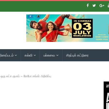
திரைப்படம்
கல்வி
பல்சுவை
சிறப்புக் கட்டுரை
ு ஒரு லட்ச ரூபாய் – ரோபோ சங்கர் அறிவிப்பு