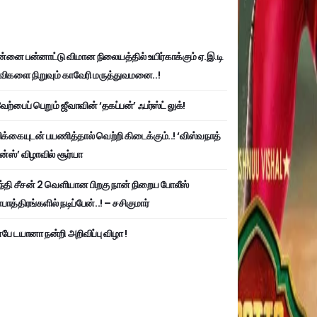
்னை பன்னாட்டு விமான நிலையத்தில் உயிர்காக்கும் ஏ.இ.டி
விகளை நிறுவும் காவேரி மருத்துவமனை..!
ற்பைப் பெறும் ஜீவாவின் ‘தகப்பன்’ ஃபர்ஸ்ட் லுக்!
பிக்கையுடன் பயணித்தால் வெற்றி கிடைக்கும்..! ‘விஸ்வநாத்
ன்ஸ்’ விழாவில் சூர்யா
்தி சீசன் 2 வெளியான பிறகு நான் நிறைய போலீஸ்
ாத்திரங்களில் நடிப்பேன்..! – சசிகுமார்
பே டயானா நன்றி அறிவிப்பு விழா !