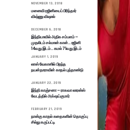
NOVEMBER 13, 2018
மனைவி ரஜினியைப் பிரிந்தார்
விஷ்ணு விஷால்
DECEMBER 6, 2018
இந்தியாவில் அதிக சம்பளம் –
முதலிடம் சல்மான் கான்… ரஜினி
14வது இடம்… கமல் 71வது இடம்
JANUARY 1, 2019
லாஸ் வேகாஸில் பிறந்த
நயன்தாராவின் காதல் புத்தாண்டு
JANUARY 22, 2019
இந்தி காஞ்சனா – ராகவா லாரன்ஸ்
வேடத்தில் அக்‌ஷய்குமார்
FEBRUARY 21, 2019
நான்கு காதல் கதைகளின் தொகுப்பு
சில்லு கருப்பட்டி