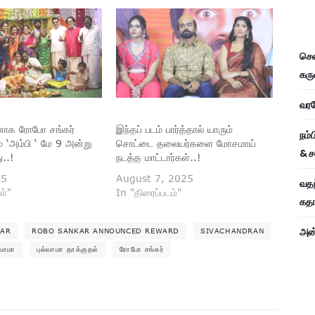
சென
கரு
வரவே
ாக ரோபோ சங்கர்
இந்தப் படம் பார்த்தால் யாரும்
நம்
் ‘அம்பி ‘ மே 9 அன்று
சொட்டை தலையர்களை மோசமாய்
& ச
..!
நடத்த மாட்டார்கள்..!
25
August 7, 2025
வதந
ள்"
In "திரைப்படம்"
கதாப
அன்
KAR
ROBO SANKAR ANNOUNCED REWARD
SIVACHANDRAN
்வாமா
புல்வாமா தாக்குதல்
ரோபோ சங்கர்