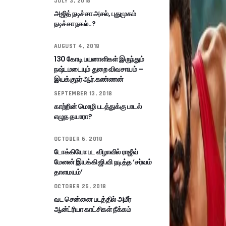
JULY 3, 2018
அஜித் நடிச்சா அசல், புதுமுகம்
நடிச்சா நகல்..?
AUGUST 4, 2018
130 கோடி பயனாளிகள் இருந்தும்
நஷ்டமடையும் துறை விவசாயம் –
இயக்குநர் ஆர்.கண்ணன்
SEPTEMBER 13, 2018
காற்றின் மொழி படத்துக்கு பாடல்
எழுத தயாரா?
OCTOBER 6, 2018
டோக்கியோ பட விழாவில் ராஜீவ்
மேனன் இயக்கி ஜி.வி நடித்த ‘சர்வம்
தாளமயம்’
OCTOBER 26, 2018
வட சென்னை படத்தில் அமீர்
ஆன்ட்ரியா காட்சிகள் நீக்கம்