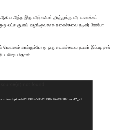
் ஆகிய அந்த இரு வீரர்களின் தீரத்துக்கு வீர வணக்கம்
ா ஒரு லட்ச ரூபாய் வழங்குவதாக நகைச்சுவை நடிகர் ரோபோ
ள் மௌனம் காக்கும்போது ஒரு நகைச்சுவை நடிகர் இப்படி தன்
ெரிய விஷயம்தான்.
 source(s) not found
om/wp-content/uploads/2019/02/VID-20190216-WA0060.mp4?_=1