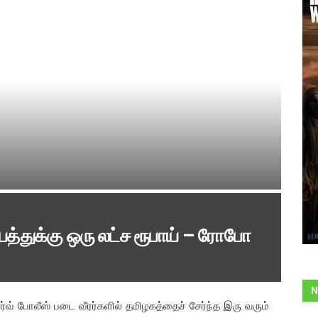
பத்துக்கு ஒரு லட்ச ரூபாய் – ரோபோ
N
சர்வ் போலீஸ் படை வீரர்களில் தமிழகத்தைச் சேர்ந்த இரு வரும்