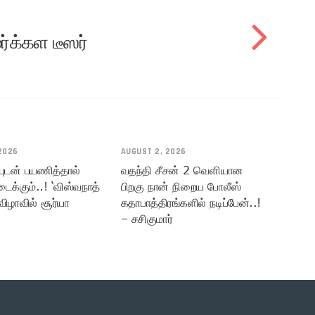
ர்க்கள டீஸர்
2026
AUGUST 2, 2026
யுடன் பயணித்தால்
வதந்தி சீசன் 2 வெளியான
டைக்கும்..! ‘விஸ்வநாத்
பிறகு நான் நிறைய போலீஸ்
விழாவில் சூர்யா
கதாபாத்திரங்களில் நடிப்பேன்..!
– சசிகுமார்