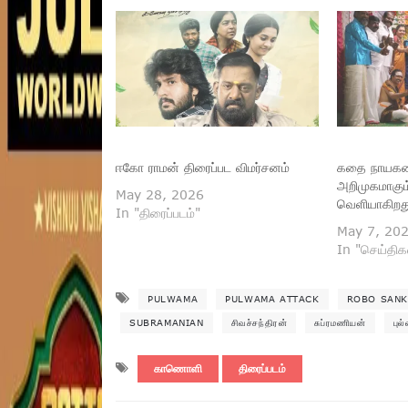
ஈகோ ராமன் திரைப்பட விமர்சனம்
கதை நாயகன
அறிமுகமாகும
May 28, 2026
வெளியாகிறது
In "திரைப்படம்"
May 7, 20
In "செய்திக
PULWAMA
PULWAMA ATTACK
ROBO SAN
SUBRAMANIAN
சிவச்சந்திரன்
சுப்ரமணியன்
புல
காணொளி
திரைப்படம்