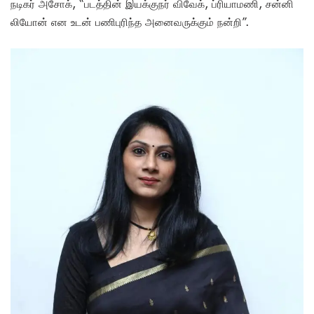
நடிகர் அசோக், “படத்தின் இயக்குநர் விவேக், ப்ரியாமணி, சன்னி
லியோன் என உடன் பணிபுரிந்த அனைவருக்கும் நன்றி”.