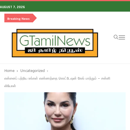
AUGUST 7, 2026
Breaking News
To
na
Home
Uncategorized
என்னைப் பற்றிய உங்கள் எண்ணத்தை கொட்டேஷன் கேங் மாற்றும் – சன்னி
லியோன்