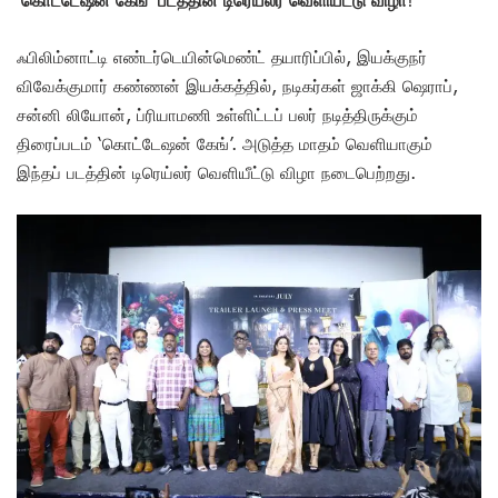
ஃபிலிம்னாட்டி எண்டர்டெயின்மெண்ட் தயாரிப்பில், இயக்குநர்
விவேக்குமார் கண்ணன் இயக்கத்தில், நடிகர்கள் ஜாக்கி ஷெராப்,
சன்னி லியோன், ப்ரியாமணி உள்ளிட்டப் பலர் நடித்திருக்கும்
திரைப்படம் ‘கொட்டேஷன் கேங்’. அடுத்த மாதம் வெளியாகும்
இந்தப் படத்தின் டிரெய்லர் வெளியீட்டு விழா நடைபெற்றது.