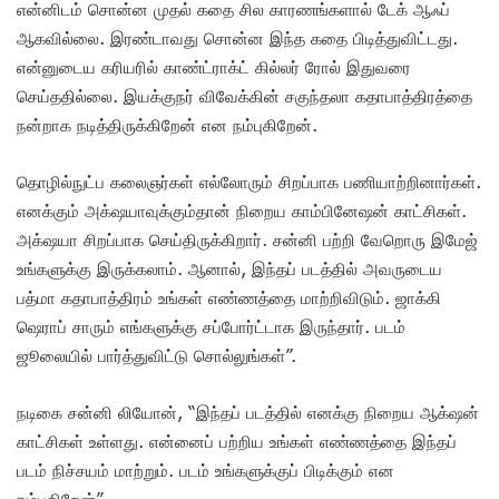
என்னிடம் சொன்ன முதல் கதை சில காரணங்களால் டேக் ஆஃப்
ஆகவில்லை. இரண்டாவது சொன்ன இந்த கதை பிடித்துவிட்டது.
என்னுடைய கரியரில் காண்ட்ராக்ட் கில்லர் ரோல் இதுவரை
செய்ததில்லை. இயக்குநர் விவேக்கின் சகுந்தலா கதாபாத்திரத்தை
நன்றாக நடித்திருக்கிறேன் என நம்புகிறேன்.
தொழில்நுட்ப கலைஞர்கள் எல்லோரும் சிறப்பாக பணியாற்றினார்கள்.
எனக்கும் அக்‌ஷயாவுக்கும்தான் நிறைய காம்பினேஷன் காட்சிகள்.
அக்‌ஷயா சிறப்பாக செய்திருக்கிறார். சன்னி பற்றி வேறொரு இமேஜ்
உங்களுக்கு இருக்கலாம். ஆனால், இந்தப் படத்தில் அவருடைய
பத்மா கதாபாத்திரம் உங்கள் எண்ணத்தை மாற்றிவிடும். ஜாக்கி
ஷெராப் சாரும் எங்களுக்கு சப்போர்ட்டாக இருந்தார். படம்
ஜூலையில் பார்த்துவிட்டு சொல்லுங்கள்”.
நடிகை சன்னி லியோன், “இந்தப் படத்தில் எனக்கு நிறைய ஆக்‌ஷன்
காட்சிகள் உள்ளது. என்னைப் பற்றிய உங்கள் எண்ணத்தை இந்தப்
படம் நிச்சயம் மாற்றும். படம் உங்களுக்குப் பிடிக்கும் என