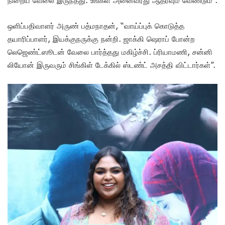
நிறைய வேலை இருந்தது. உங்கள் அனைவரது ஆதரவும் வேண்டும்”.
ஒளிப்பதிவாளர் அருண் பத்மநாதன், “வாய்ப்புக் கொடுத்த
தயாரிப்பாளர், இயக்குநருக்கு நன்றி. ஜாக்கி ஷெராப் போன்ற
லெஜெண்ட்ஸூடன் வேலை பார்த்தது மகிழ்ச்சி. ப்ரியாமணி, சன்னி
லியோன் இருவரும் சிங்கிள் டேக்கில் ஸ்டண்ட் அசத்தி விட்டார்கள்”.