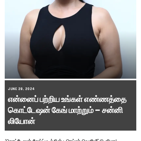
JUNE 28, 2024
என்னைப் பற்றிய உங்கள் எண்ணத்தை
கொட்டேஷன் கேங் மாற்றும் – சன்னி
லியோன்
’
கொட்டேஷன் கேங்’ படத்தின் டிரெய்லர் வெளியீட்டு விழா
!