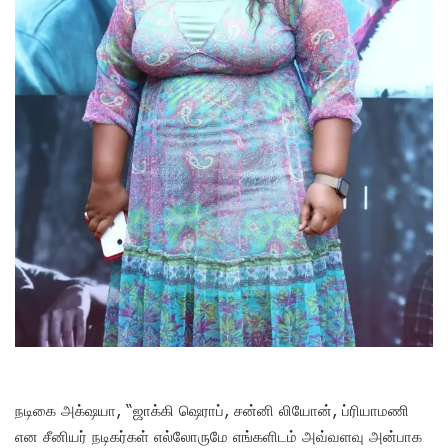
நடிகை அக்‌ஷயா, “ஜாக்கி ஷெராப், சன்னி லியோன், ப்ரியாமணி
என சீனியர் நடிகர்கள் எல்லோருமே எங்களிடம் அவ்வளவு அன்பாக