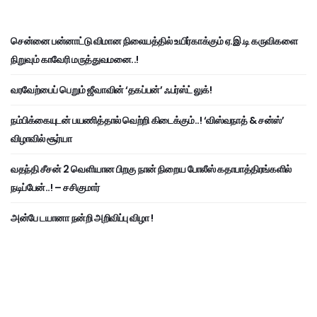
சென்னை பன்னாட்டு விமான நிலையத்தில் உயிர்காக்கும் ஏ.இ.டி கருவிகளை
நிறுவும் காவேரி மருத்துவமனை..!
வரவேற்பைப் பெறும் ஜீவாவின் ‘தகப்பன்’ ஃபர்ஸ்ட் லுக்!
நம்பிக்கையுடன் பயணித்தால் வெற்றி கிடைக்கும்..! ‘விஸ்வநாத் & சன்ஸ்’
விழாவில் சூர்யா
வதந்தி சீசன் 2 வெளியான பிறகு நான் நிறைய போலீஸ் கதாபாத்திரங்களில்
நடிப்பேன்..! – சசிகுமார்
அன்பே டயானா நன்றி அறிவிப்பு விழா !