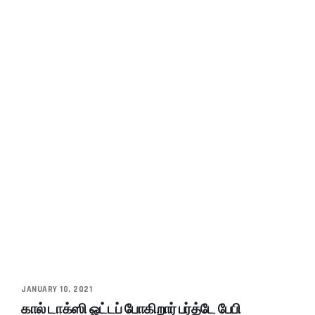
JANUARY 10, 2021
கால் டாக்ஸி ஓட்டப் போகிறார் பர்த்டே பேபி