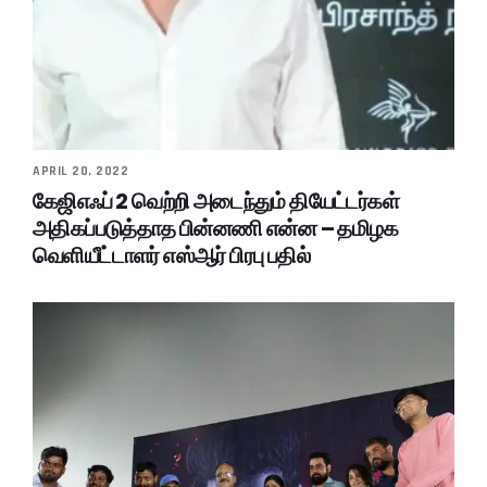
APRIL 20, 2022
கேஜிஎஃப் 2 வெற்றி அடைந்தும் தியேட்டர்கள்
அதிகப்படுத்தாத பின்னணி என்ன – தமிழக
வெளியீட்டாளர் எஸ்ஆர் பிரபு பதில்