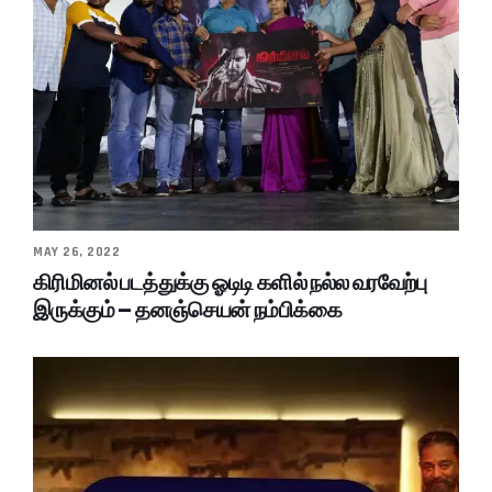
MAY 26, 2022
கிரிமினல் படத்துக்கு ஓடிடி களில் நல்ல வரவேற்பு
இருக்கும் – தனஞ்செயன் நம்பிக்கை