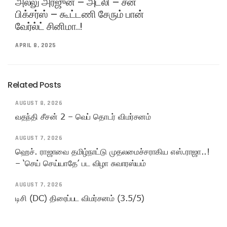
அல்லு அர்ஜுன் – அட்லி – சன்
பிக்சர்ஸ் – கூட்டணி சேரும் பான்
வேர்ல்ட் சினிமா..!
APRIL 8, 2025
Related Posts
AUGUST 8, 2026
வதந்தி சீசன் 2 – வெப் தொடர் விமர்சனம்
AUGUST 7, 2026
ஹெச். ராஜாவை தமிழ்நாட்டு முதலமைச்சராகிய எஸ்.ராஜா..!
– ‘செய் செய்யாதே’ பட விழா சுவாரஸ்யம்
AUGUST 7, 2026
டிசி (DC) திரைப்பட விமர்சனம் (3.5/5)