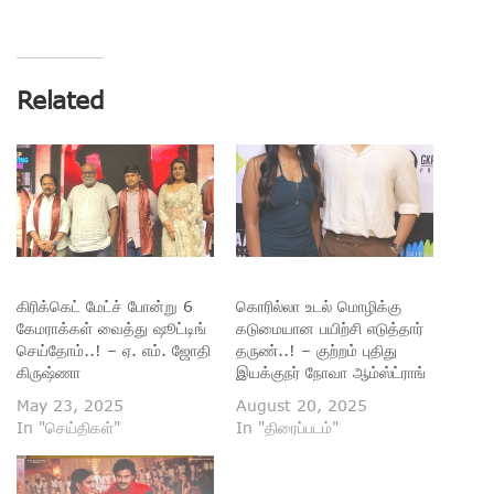
Related
கிரிக்கெட் மேட்ச் போன்று 6
கொரில்லா உடல் மொழிக்கு
கேமராக்கள் வைத்து ஷூட்டிங்
கடுமையான பயிற்சி எடுத்தார்
செய்தோம்..! – ஏ. எம். ஜோதி
தருண்..! – குற்றம் புதிது
கிருஷ்ணா
இயக்குநர் நோவா ஆம்ஸ்ட்ராங்
May 23, 2025
August 20, 2025
In "செய்திகள்"
In "திரைப்படம்"