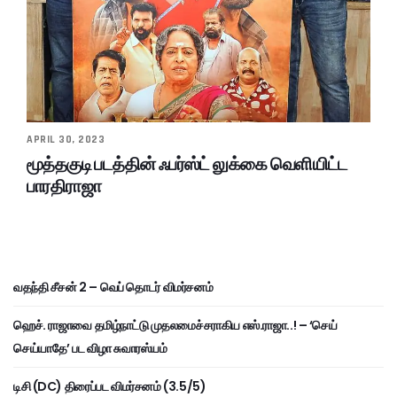
APRIL 30, 2023
மூத்தகுடி படத்தின் ஃபர்ஸ்ட் லுக்கை வெளியிட்ட
பாரதிராஜா
வதந்தி சீசன் 2 – வெப் தொடர் விமர்சனம்
ஹெச். ராஜாவை தமிழ்நாட்டு முதலமைச்சராகிய எஸ்.ராஜா..! – ‘செய்
செய்யாதே’ பட விழா சுவாரஸ்யம்
டிசி (DC) திரைப்பட விமர்சனம் (3.5/5)