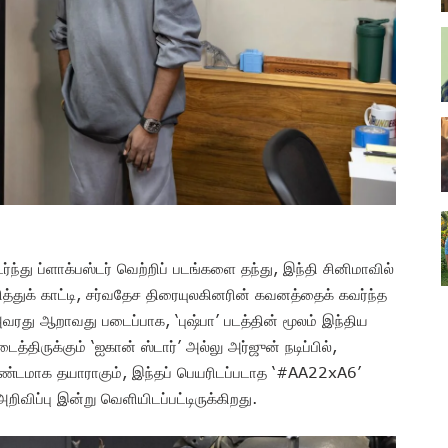
்து ப்ளாக்பஸ்டர் வெற்றிப் படங்களை தந்து, இந்தி சினிமாவில்
்துக் காட்டி, சர்வதேச திரையுலகினரின் கவனத்தைக் கவர்ந்த
 அவரது ஆறாவது படைப்பாக, ‘புஷ்பா’ படத்தின் மூலம் இந்திய
திருக்கும் ‘ஐகான் ஸ்டார்’ அல்லு அர்ஜுன் நடிப்பில்,
ம்மாண்டமாக தயாராகும், இந்தப் பெயரிடப்படாத ‘#AA22xA6’
றிவிப்பு இன்று வெளியிடப்பட்டிருக்கிறது.