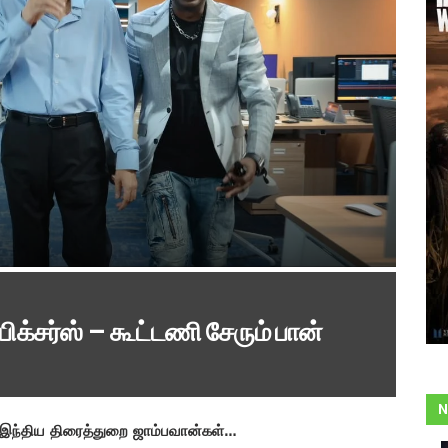
பிக்சர்ஸ் – கூட்டணி சேரும் பான்
N
 இந்திய திரைத்துறை ஜாம்பவான்கள்…