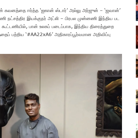
ின் கவனத்தை ஈர்த்த ‘ஐகான் ஸ்டார்’ அல்லு அர்ஜுன் – ‘ஜவான்’
னணி நட்சத்திர இயக்குநர் அட்லி – பிரபல முன்னணி இந்திய பட
 கூட்டணியில், பான் உலகப் படைப்பாக, இந்திய திரைத்துறை
்தைப் பற்றிய ‘#AA22xA6’ அதிகாரப்பூர்வமான அறிவிப்பு