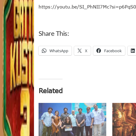
https://youtu.be/SI_PhNII7Mc?si=p6PqS
Share This:
WhatsApp
X
Facebook
Related