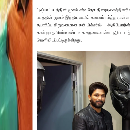
‘புஷ்பா’ படத்தின் மூலம் சர்வதேச திரையுலகத்தினர
படத்தின் மூலம் இந்தியளவில் கவனம் ஈர்த்த முன்
தயாரிப்பு நிறுவனமான சன் பிக்சர்ஸ் – ஆகியோரின்
கண்டிராத பிரம்மாண்டமாக உருவாகவுள்ள புதிய படத
வெளியிடப்பட்டிருக்கிறது.