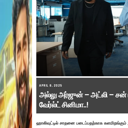
APRIL 8, 2025
அல்லு அர்ஜுன் – அட்லி – சன் 
வேர்ல்ட் சினிமா..!
ஹாலிவுட்டில் சாதனை படைப்பதற்காக களமிறங்கும்