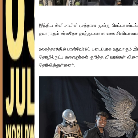
இந்திய சினிமாவின் முத்தான மூன்று பிரம்மாண்டங்
தயாராகும் சர்வதேச தரத்துடனான உலக சினிமாவாக 
உலகத்தரத்தில் பான்வேர்ல்ட் படைப்பாக உருவாகும் இப்
தொழில்நுட்ப கலைஞர்கள் குறித்த விவரங்கள் விரைவ
தெரிவித்துள்ளனர்.