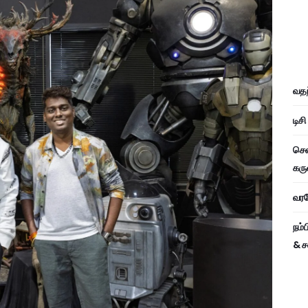
வதந
டிச
சென
கரு
வரவே
நம்
& ச