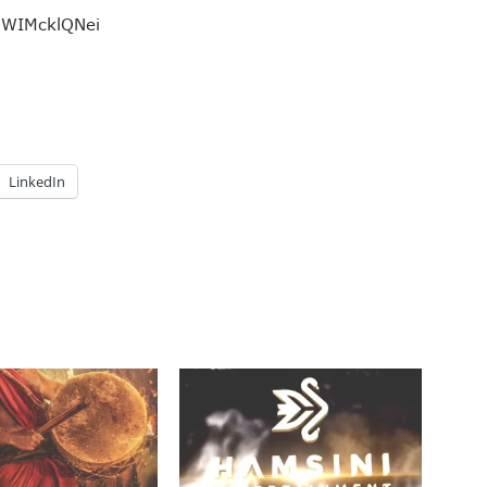
0WIMcklQNei
LinkedIn