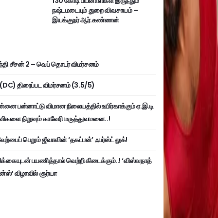
130 கோடி பயனாளிகள் இருந்தும்
நஷ்டமடையும் துறை விவசாயம் –
இயக்குநர் ஆர்.கண்ணன்
்தி சீசன் 2 – வெப் தொடர் விமர்சனம்
ி (DC) திரைப்பட விமர்சனம் (3.5/5)
்னை பன்னாட்டு விமான நிலையத்தில் உயிர்காக்கும் ஏ.இ.டி
விகளை நிறுவும் காவேரி மருத்துவமனை..!
ற்பைப் பெறும் ஜீவாவின் ‘தகப்பன்’ ஃபர்ஸ்ட் லுக்!
பிக்கையுடன் பயணித்தால் வெற்றி கிடைக்கும்..! ‘விஸ்வநாத்
ன்ஸ்’ விழாவில் சூர்யா