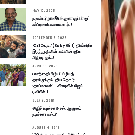
MAY 10, 2025
நடிகர் மற்றும் இயக்குனர் சூப்பர் குட்
சுப்பிரமணி காலமானார்..!
SEPTEMBER 6, 2025
‘பேபி கேர்ள்’ (Baby Girl) திரில்லரில்
இருந்து, நிவின் பாலியின் புதிய
அதிரடி லுக்..!
APRIL 15, 2026
பாசத்தைப் பிழியப் பிழியத்
தரவிருக்கும் புதிய தொடர்
‘தாய்மாமன்’ – விரைவில் விஜய்
டிவியில்..!
JULY 3, 2018
அஜித் நடிச்சா அசல், புதுமுகம்
நடிச்சா நகல்..?
AUGUST 4, 2018