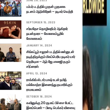
JUNE 26, 2023
பம்பர் படத்தில் முதன் முதலாக
நடனம் ஆடுகிறேன் – நடிகர் வெற்றி
SEPTEMBER 15, 2023
சர்வதேச தொழிலதிபர் ஆகிறார்
நயன்தாரா – கோலாலம்பூரில்
கோலாகலம்
JANUARY 14, 2024
சிங்கப்பூர் சலூன் படத்தில் என்னுடன்
நடித்திருக்கும் மிகப்பெரிய நடிகர் யார்
தெரியுமா – ஆர்.ஜே.பாலாஜி தரும்
சர்ப்ரைஸ்
APRIL 13, 2024
ராக்கிங் ஸ்டார் யாஷ் உடன் நமித்
மல்கோத்ரா இணைந்து தயாரிக்கும்
ராமாயணம்
OCTOBER 18, 2024
கவினுக்கு 20 ரூபாய் பிச்சை போட்ட
இளம்பெண் – பிளடி பெக்கர் விளைவு