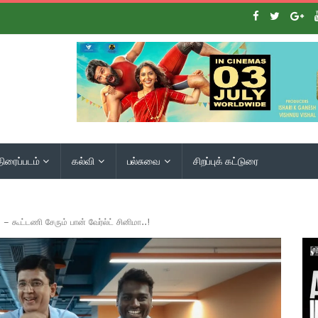
திரைப்படம்
கல்வி
பல்சுவை
சிறப்புக் கட்டுரை
 – கூட்டணி சேரும் பான் வேர்ல்ட் சினிமா..!