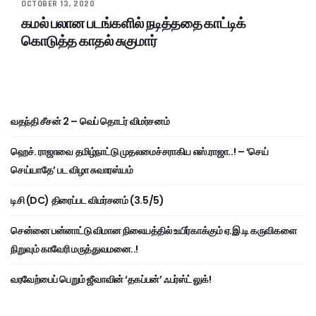
OCTOBER 13, 2020
கமல் பலான படங்களில் நடித்ததை காட்டிக்
கொடுத்த காதல் சுகுமார்
வதந்தி சீசன் 2 – வெப் தொடர் விமர்சனம்
ஹெச். ராஜாவை தமிழ்நாட்டு முதலமைச்சராகிய எஸ்.ராஜா..! – ‘செய்
செய்யாதே’ பட விழா சுவாரஸ்யம்
டிசி (DC) திரைப்பட விமர்சனம் (3.5/5)
சென்னை பன்னாட்டு விமான நிலையத்தில் உயிர்காக்கும் ஏ.இ.டி கருவிகளை
நிறுவும் காவேரி மருத்துவமனை..!
வரவேற்பைப் பெறும் ஜீவாவின் ‘தகப்பன்’ ஃபர்ஸ்ட் லுக்!