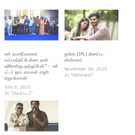
என் தயாரிப்பாளரை
ஐபிஎல் (IPL) திரைப்பட
காப்பாத்திட்டேன்னா நான்
விமர்சனம்
ஹீரோன்னு.ஒத்துப்பேன்” – பன்
November 30, 2025
பட்டர் ஜாம் நாயகன் ராஜூ
In "Abhirami"
ஜெயமோகன்
July 8, 2025
In "திரைப்படம்"