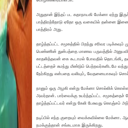
அதுதான் இந்தப் பட கதாநாயகி மேக்னா ஏற்று இருக்கு
பாத்திரத்தோடு ஏதோ ஒரு வகையில் தன்னை இணைத
பாத்திரம் அது.
தாழ்த்தப்பட்ட சமூகத்தில் பிறந்து சரிவர படிக்கவும
பெண்ணின் துன்பத்தை மாணவ பருவத்தில் அனுபவித்த
காதலித்தவன் கை கூடாமல் போவதில் தொடங்கி, தவ
பட்டத்தைச் சுமந்து மீண்டும் பெற்றவர்களிடமே வந்
நேர்கிறது என்பதை வலியும், வேதனையாகவும் சொல்
நானும் ஒரு அழகி என்று மேக்னா சொல்லிக் கொள்
அவர்தான். பார்வைக்கு உயர்த்தப்பட்ட சமூகத்தைச் ச
தாழ்த்தப்பட்டவர் என்று கேலி பேசுவது கொஞ்சம் அ
நடிப்பில் எந்த குறையும் வைக்கவில்லை மேக்னா.
நமக்குத்தான் சங்கடமாக இருக்கிறது.