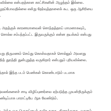
ில்லை என்பதற்கான காட்சிகளின் அழுத்தம் இல்லை.
ுதப்போவதில்லை என்று தேர்வுத்தாளைக் கூட ஒரு ஆசிரியை
.
யாக… அதற்குக் காரணமானவன் சொந்தத்தாய் மாமனாகவும்,
ொல்ல சம்பந்தப்பட்ட இருவருக்கும் என்ன தயக்கம் என்பது
ு வேறு திருமணம் செய்து கொள்வதாகச் சொல்லும் அவளது
துரத்தி துன்புறுத்த வருகிறார் என்பதும் புரியவில்லை.
ந்தால் இந்த படம் பெண்கள் கொண்டாடும் படமாக
லங்களைச் சாடி விழிப்புணர்வை ஏற்படுத்த முயன்றிருக்கும்
ண்டிப்பாக பாராட்டியே ஆக வேண்டும்.
்லை. அந்த ஒரு பொறுப்பைத் தவிர கதை, திரைக்கதை, வசனம்,