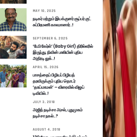
MAY 10, 2025
நடிகர் மற்றும் இயக்குனர் சூப்பர் குட்
சுப்பிரமணி காலமானார்..!
SEPTEMBER 6, 2025
‘பேபி கேர்ள்’ (Baby Girl) திரில்லரில்
இருந்து, நிவின் பாலியின் புதிய
அதிரடி லுக்..!
APRIL 15, 2026
பாசத்தைப் பிழியப் பிழியத்
தரவிருக்கும் புதிய தொடர்
‘தாய்மாமன்’ – விரைவில் விஜய்
டிவியில்..!
JULY 3, 2018
அஜித் நடிச்சா அசல், புதுமுகம்
நடிச்சா நகல்..?
AUGUST 4, 2018