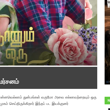
மர்சனம்
னென்னவெல்லாம் துன்பங்கள் வருமோ அவை எல்லாவற்றையும் ஒரு
N
ிமுகம் செய்திருக்கிறார் இந்தப் பட இயக்குனர்