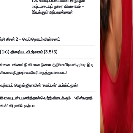
130 கோடி பயனாளிகள் இருந்தும்
நஷ்டமடையும் துறை விவசாயம் –
இயக்குநர் ஆர்.கண்ணன்
்தி சீசன் 2 – வெப் தொடர் விமர்சனம்
ி (DC) திரைப்பட விமர்சனம் (3.5/5)
்னை பன்னாட்டு விமான நிலையத்தில் உயிர்காக்கும் ஏ.இ.டி
விகளை நிறுவும் காவேரி மருத்துவமனை..!
ற்பைப் பெறும் ஜீவாவின் ‘தகப்பன்’ ஃபர்ஸ்ட் லுக்!
பிக்கையுடன் பயணித்தால் வெற்றி கிடைக்கும்..! ‘விஸ்வநாத்
ன்ஸ்’ விழாவில் சூர்யா