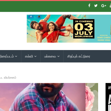
திரைப்படம்
கல்வி
பல்சுவை
சிறப்புக் கட்டுரை
பட விமர்சனம்