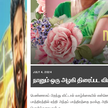
JULY 4, 2024
நானும் ஒரு அழகி திரைப்பட வி
பெண்ணாகப் பிறந்து விட்டால் வாழ்க்கையில் என்
பாத்திரத்தில் ஏற்றி அந்தப் பாத்திரத்தை நமக்கு அற
பொழிக்கரையான்.க.