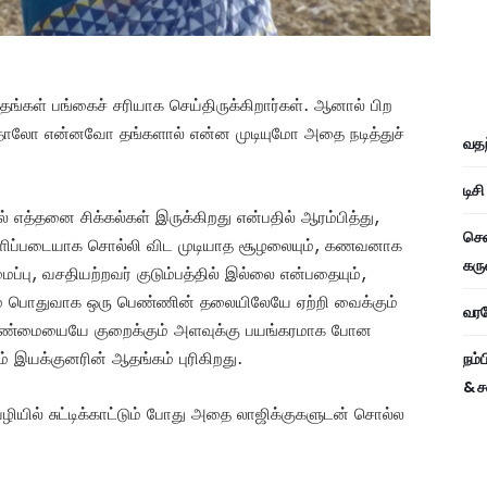
ங்கள் பங்கைச் சரியாக செய்திருக்கிறார்கள். ஆனால் பிற
ாததாலோ என்னவோ தங்களால் என்ன முடியுமோ அதை நடித்துச்
வதந
டிச
ல் எத்தனை சிக்கல்கள் இருக்கிறது என்பதில் ஆரம்பித்து,
சென
ப்படையாக சொல்லி விட முடியாத சூழலையும், கணவனாக
கரு
ைப்பு, வசதியற்றவர் குடும்பத்தில் இல்லை என்பதையும்,
ம் பொதுவாக ஒரு பெண்ணின் தலையிலேயே ஏற்றி வைக்கும்
வரவே
ஆண்மையையே குறைக்கும் அளவுக்கு பயங்கரமாக போன
் இயக்குனரின் ஆதங்கம் புரிகிறது.
நம்
& ச
ியில் சுட்டிக்காட்டும் போது அதை லாஜிக்குகளுடன் சொல்ல