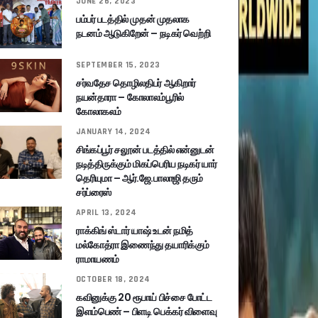
JUNE 26, 2023
பம்பர் படத்தில் முதன் முதலாக
நடனம் ஆடுகிறேன் – நடிகர் வெற்றி
SEPTEMBER 15, 2023
சர்வதேச தொழிலதிபர் ஆகிறார்
நயன்தாரா – கோலாலம்பூரில்
கோலாகலம்
JANUARY 14, 2024
சிங்கப்பூர் சலூன் படத்தில் என்னுடன்
நடித்திருக்கும் மிகப்பெரிய நடிகர் யார்
தெரியுமா – ஆர்.ஜே.பாலாஜி தரும்
சர்ப்ரைஸ்
APRIL 13, 2024
ராக்கிங் ஸ்டார் யாஷ் உடன் நமித்
மல்கோத்ரா இணைந்து தயாரிக்கும்
ராமாயணம்
OCTOBER 18, 2024
கவினுக்கு 20 ரூபாய் பிச்சை போட்ட
இளம்பெண் – பிளடி பெக்கர் விளைவு