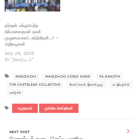
தர்ஷன் பங்குபெற்ற
பிக்பாஸைதான் நான்
முழுமையாகப் பார்த்தேன்..! –
அறிவழகன்
July 24, 2025
In "திரைப்படம்"
MAGIZHCHI
MAGIZHCHI VIDEO SONG
PA.RANJITH
THE CASTELESS COLLECTIVE
கேஸ்ட்லெஸ் இசைக்குழு
பா.இரஞ்சித்
மகிழ்ச்சி
சமுதாயம்
முக்கிய செய்திகள்
NEXT POST