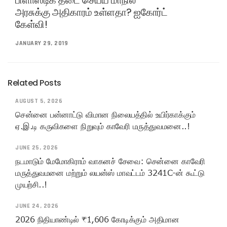
பிளாஸ்டிக் தடை செய்ய மாநில
அரசுக்கு அதிகாரம் உள்ளதா? ஐகோர்ட்
கேள்வி!
JANUARY 29, 2019
Related Posts
AUGUST 5, 2026
சென்னை பன்னாட்டு விமான நிலையத்தில் உயிர்காக்கும்
ஏ.இ.டி கருவிகளை நிறுவும் காவேரி மருத்துவமனை..!
JUNE 25, 2026
நடமாடும் மேமோகிராம் வாகனச் சேவை: சென்னை காவேரி
மருத்துவமனை மற்றும் லயன்ஸ் மாவட்டம் 3241C-ன் கூட்டு
முயற்சி..!
JUNE 24, 2026
2026 நிதியாண்டில் ₹1,606 கோடிக்கும் அதிமான