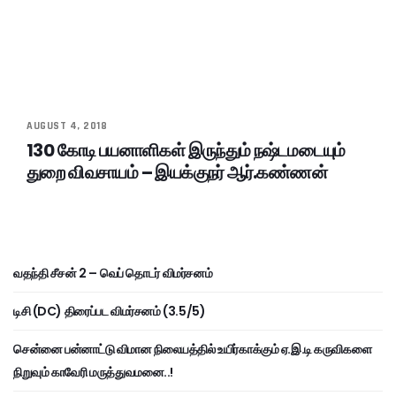
AUGUST 4, 2018
130 கோடி பயனாளிகள் இருந்தும் நஷ்டமடையும்
துறை விவசாயம் – இயக்குநர் ஆர்.கண்ணன்
வதந்தி சீசன் 2 – வெப் தொடர் விமர்சனம்
டிசி (DC) திரைப்பட விமர்சனம் (3.5/5)
சென்னை பன்னாட்டு விமான நிலையத்தில் உயிர்காக்கும் ஏ.இ.டி கருவிகளை
நிறுவும் காவேரி மருத்துவமனை..!