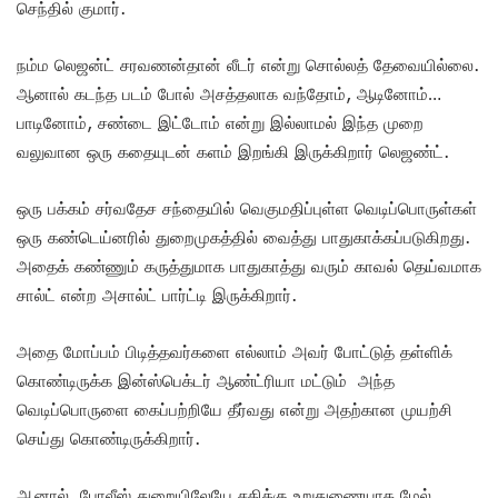
செந்தில் குமார்.
நம்ம லெஜன்ட் சரவணன்தான் லீடர் என்று சொல்லத் தேவையில்லை.
ஆனால் கடந்த படம் போல் அசத்தலாக வந்தோம், ஆடினோம்…
பாடினோம், சண்டை இட்டோம் என்று இல்லாமல் இந்த முறை
வலுவான ஒரு கதையுடன் களம் இறங்கி இருக்கிறார் லெஜண்ட்.
ஒரு பக்கம் சர்வதேச சந்தையில் வெகுமதிப்புள்ள வெடிப்பொருள்கள்
ஒரு கண்டெய்னரில் துறைமுகத்தில் வைத்து பாதுகாக்கப்படுகிறது.
அதைக் கண்ணும் கருத்துமாக பாதுகாத்து வரும் காவல் தெய்வமாக
சால்ட் என்ற அசால்ட் பார்ட்டி இருக்கிறார்.
அதை மோப்பம் பிடித்தவர்களை எல்லாம் அவர் போட்டுத் தள்ளிக்
கொண்டிருக்க இன்ஸ்பெக்டர் ஆண்ட்ரியா மட்டும் அந்த
வெடிப்பொருளை கைப்பற்றியே தீர்வது என்று அதற்கான முயற்சி
செய்து கொண்டிருக்கிறார்.
ஆனால், போலீஸ் துறையிலேயே சதிக்கு உறுதுணையாக மேல்