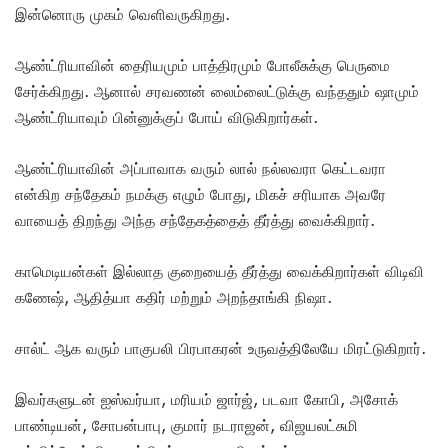
இன்னொரு முகம் வெளிவருகிறது.
ஆண்ட்ரியாவின் தைரியமும் பாத்திரமும் போலீசுக்கு பெருமை
சேர்க்கிறது. ஆனால் சரவணன் லைம்லைட்டுக்கு வந்ததும் ஷாமும்
ஆண்ட்ரியாவும் பின்னுக்குப் போய் விடுகிறார்கள்.
ஆண்ட்ரியாவின் அப்பாவாக வரும் லால் நல்லவரா கெட்டவரா
என்கிற சந்தேகம் நமக்கு எழும் போது, மிகச் சரியாக அவரே
வாயைத் திறந்து அந்த சந்தேகத்தைத் தீர்த்து வைக்கிறார்.
காமெடியன்கள் இல்லாத குறையைத் தீர்த்து வைக்கிறார்கள் விடிவி
கணேஷ், ஆதித்யா கதிர் மற்றும் அறந்தாங்கி நிஷா.
சால்ட் ஆக வரும் பாகுபலி பிரபாகரன் உருவத்திலேயே மிரட்டுகிறார்.
இவர்களுடன் ஐஸ்வர்யா, மரியம் ஜார்ஜ், படவா கோபி, அசோக்
பாண்டியன், சோபன்பாபு, குமார் நடராஜன், விஜயலட்சுமி