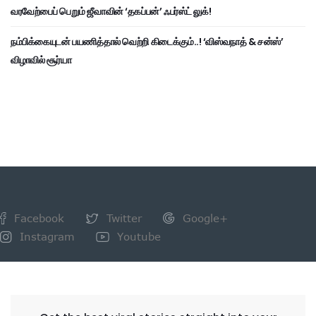
வரவேற்பைப் பெறும் ஜீவாவின் ‘தகப்பன்’ ஃபர்ஸ்ட் லுக்!
நம்பிக்கையுடன் பயணித்தால் வெற்றி கிடைக்கும்..! ‘விஸ்வநாத் & சன்ஸ்’
விழாவில் சூர்யா
Facebook
Twitter
Google+
Instagram
Youtube
NEWSLETTER