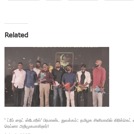
Related
‘ ட்ரீம் நைட் ஸ்டோரீஸ்’ பிரமாண்ட துவக்கம்: தமிழக சினிமாவில் கிரிக்கெட் வீ
ரெய்னா அறிமுகமாகிறார்!