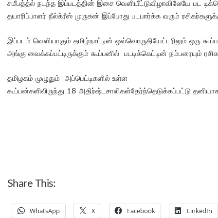
சமீபத்த்ல் நடந்த இப்படத்தின் இசை வெளியீட்டுவிழாவிலேயே பட டி
தயாரிப்பாளர் நீல்க்ரீஸ் முருகன் இப்போது படபார்க்க வரும் ரசிகர்களுக்
இப்படம் வெளியாகும் தமிழ்நாட்டின் ஒவ்வொருதியேட்டரிலும் ஒரு கூப்பன
அங்கு வைக்கப்பட்டிருக்கும் கூப்பனில் படடிக்கெட்டின் நம்பரையும் ர
தமிழகம் முழுதும் அப்பெட்டிகளில் உள்ள
கூப்பன்களிலிருந்து 18 அதிர்ஷ்டசாலிகள்தேர்ந்தெடுக்கப்பட்டு தனிய
Share This:
WhatsApp
X
Facebook
LinkedIn