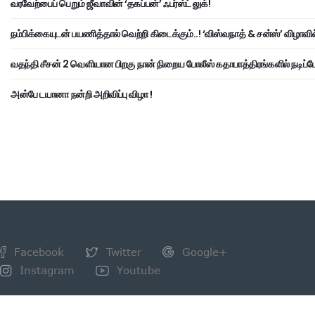
வரவேற்பைப் பெறும் ஜீவாவின் ‘தகப்பன்’ ஃபர்ஸ்ட் லுக்!
நம்பிக்கையுடன் பயணித்தால் வெற்றி கிடைக்கும்..! ‘விஸ்வநாத் & சன்ஸ்’ விழாவில
வதந்தி சீசன் 2 வெளியான பிறகு நான் நிறைய போலீஸ் கதாபாத்திரங்களில் நடிப்பேன
அன்பே டயானா நன்றி அறிவிப்பு விழா !
Facebook
Twitter
Google+
Instagram
Youtube
NEWSLETTER