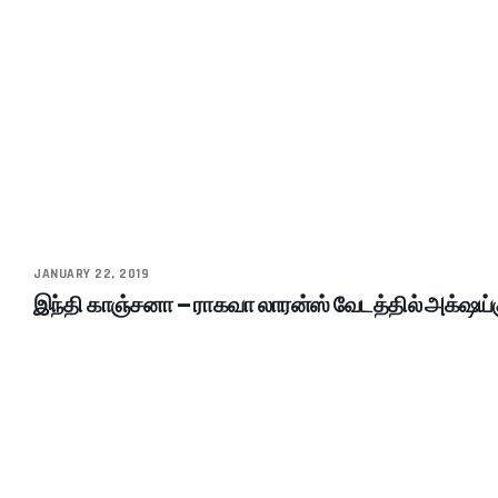
JANUARY 22, 2019
இந்தி காஞ்சனா – ராகவா லாரன்ஸ் வேடத்தில் அக்‌ஷய்க