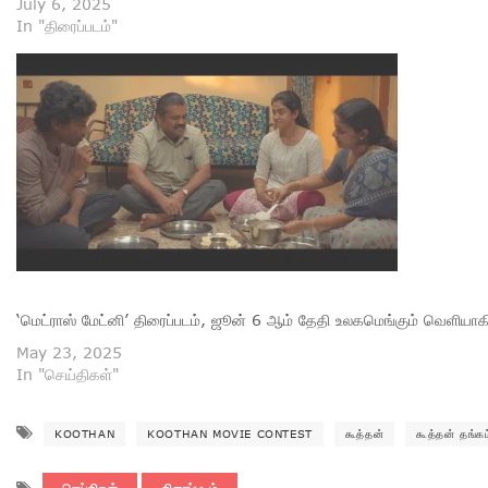
July 6, 2025
In "திரைப்படம்"
‘மெட்ராஸ் மேட்னி’ திரைப்படம், ஜூன் 6 ஆம் தேதி உலகமெங்கும் வெளியாகி
May 23, 2025
In "செய்திகள்"
KOOTHAN
KOOTHAN MOVIE CONTEST
கூத்தன்
கூத்தன் தங்கம்