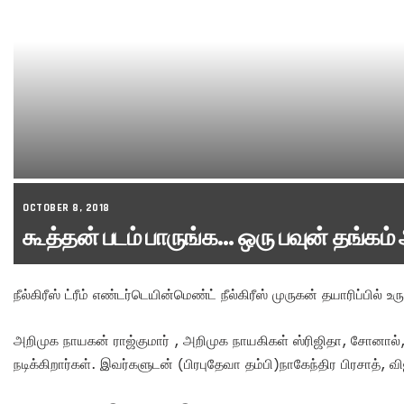
OCTOBER 8, 2018
கூத்தன் படம் பாருங்க… ஒரு பவுன் தங்கம்
நீல்கிரீஸ் ட்ரீம் எண்டர்டெயின்மெண்ட் நீல்கிரீஸ் முருகன் தயாரிப்பில்
அறிமுக நாயகன் ராஜ்குமார் , அறிமுக நாயகிகள் ஸ்ரிஜிதா, சோனால்,
நடிக்கிறார்கள். இவர்களுடன் (பிரபுதேவா தம்பி)நாகேந்திர பிரசாத்,