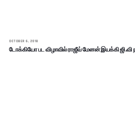
OCTOBER 6, 2018
டோக்கியோ பட விழாவில் ராஜீவ் மேனன் இயக்கி ஜி.வி ந