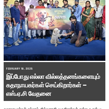
FEBRUARY 18, 2025
இப்போது எல்லா வில்லத்தனங்களையும்
கதாநாயகர்கள் செய்கிறார்கள் –
எஸ்.ஏ.சி வேதனை
கதாநாயகர்கள் எல்லாம் வில்லனாகி வருகிறார்கள் என்று கூரன் பட