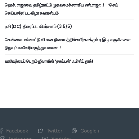
ஹெச். ராஜாவை தமிழ்நாட்டு முதலமைச்சராகிய எஸ்.ராஜா..! – ‘செய்
செய்யாதே’ பட விழா சுவாரஸ்யம்
டிசி (DC) திரைப்பட விமர்சனம் (3.5/5)
சென்னை பன்னாட்டு விமான நிலையத்தில் உயிர்காக்கும் ஏ.இ.டி கருவிகளை
நிறுவும் காவேரி மருத்துவமனை..!
வரவேற்பைப் பெறும் ஜீவாவின் ‘தகப்பன்’ ஃபர்ஸ்ட் லுக்!
Facebook
Twitter
Google+
Instagram
Youtube