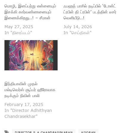
மொழி, இனப்பற்று என்னையும்
ஃபஹத் பாசில் நடிப்பில் ‘டோன்ட்
இசக்கி கார்வண்ணனையும்
ட்ரபிள் தி ட்ரபிள்’ படத்தின் டீசர்
இணைக்கிறது..! – சீமான்
வெளியீடு..!
May 27, 2025
July 14, 2026
In "திரைப்படம்"
In "செய்திகள்"
இந்தியாவின் முதல்
மல்டிவெர்ஸ் சூப்பர் ஹீரோவாக
நடிக்கும் நிவின் பாலி
February 17, 2025
In "Director Adhithyan
Chandrasekhar"
DIRECTOR S.A.CHANDRASEKARAN
KOORAN