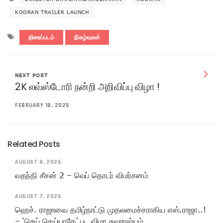
KOORAN TRAILER LAUNCH
திரைப்படம்
நிகழ்வுகள்
NEXT POST
2K லவ்ஸ்டோரி நன்றி அறிவிப்பு விழா !
FEBRUARY 18, 2025
Related Posts
AUGUST 8, 2026
வதந்தி சீசன் 2 – வெப் தொடர் விமர்சனம்
AUGUST 7, 2026
ஹெச். ராஜாவை தமிழ்நாட்டு முதலமைச்சராகிய எஸ்.ராஜா..!
– ‘செய் செய்யாதே’ பட விழா சுவாரஸ்யம்