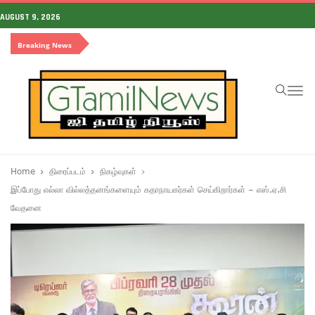
AUGUST 9, 2026
Breaking News
To
na
Home
திரைப்படம்
நிகழ்வுகள்
இப்போது எல்லா வில்லத்தனங்களையும் கதாநாயகர்கள் செய்கிறார்கள் – எஸ்.ஏ.சி
வேதனை