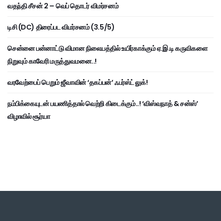
வதந்தி சீசன் 2 – வெப் தொடர் விமர்சனம்
டிசி (DC) திரைப்பட விமர்சனம் (3.5/5)
சென்னை பன்னாட்டு விமான நிலையத்தில் உயிர்காக்கும் ஏ.இ.டி கருவிகளை
நிறுவும் காவேரி மருத்துவமனை..!
வரவேற்பைப் பெறும் ஜீவாவின் ‘தகப்பன்’ ஃபர்ஸ்ட் லுக்!
நம்பிக்கையுடன் பயணித்தால் வெற்றி கிடைக்கும்..! ‘விஸ்வநாத் & சன்ஸ்’
விழாவில் சூர்யா