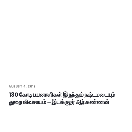
AUGUST 4, 2018
130 கோடி பயனாளிகள் இருந்தும் நஷ்டமடையும்
துறை விவசாயம் – இயக்குநர் ஆர்.கண்ணன்