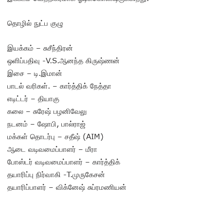
தொழில் நுட்ப குழு
இயக்கம் – சுசீந்திரன்
ஒளிப்பதிவு -V.S.ஆனந்த கிருஷ்ணன்
இசை – டி.இமான்
பாடல் வரிகள். – கார்த்திக் நேத்தா
எடிட்டர் – தியாகு
கலை – சுரேஷ் பழனிவேலு
நடனம் – ஷோபி, பால்ராஜ்
மக்கள் தொடர்பு – சதீஷ் (AIM)
ஆடை வடிவமைப்பாளர் – மீரா
போஸ்டர் வடிவமைப்பாளர் – கார்த்திக்
தயாரிப்பு நிர்வாகி -T.முருகேசன்
தயாரிப்பாளர் – விக்னேஷ் சுப்ரமணியன்