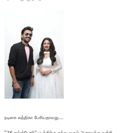
நடிகை லத்திகா பேசியதாவது….
“2K லவ்ஸ்டோரி” படத்திற்கு தந்து வரும் ஆதரவுக்கு நன்றி.