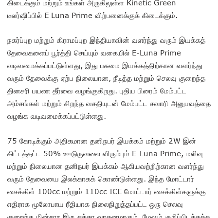
கிடைக்கும் மற்றும் உங்கள் அருகிலுள்ள Kinetic Green
டீலர்ஷிப்பில் E Luna Prime விற்பனைக்குக் கிடைக்கும்.
நகர்ப்புற மற்றும் கிராமப்புற இந்தியாவின் வளர்ந்து வரும் இயக்கத்
தேவைகளைப் பூர்த்தி செய்யும் வகையில் E-Luna Prime
வடிவமைக்கப்பட்டுள்ளது, இது பசுமை இயக்கத்திற்கான வளர்ந்து
வரும் தேவைக்கு ஏற்ப நிலையான, நீடித்த மற்றும் செலவு குறைந்த
தினசரி பயண தீர்வை வழங்குகிறது. புதிய பிரைம் மேம்பட்ட
அம்சங்கள் மற்றும் சிறந்த வசதியுடன் மேம்பட்ட சவாரி அனுபவத்தை
வழங்க வடிவமைக்கப்பட்டுள்ளது.
75 கோடிக்கும் அதிகமான தனிநபர் இயக்கம் மற்றும் 2W இன்
கிட்டத்தட்ட 50% ஊடுருவலை விரும்பும் E-Luna Prime, மலிவு
மற்றும் நிலையான தனிநபர் இயக்கம் ஆகியவற்றிற்கான வளர்ந்து
வரும் தேவையை இலக்காகக் கொண்டுள்ளது. இந்த மோட்டார்
சைக்கிள் 100cc மற்றும் 110cc ICE மோட்டார் சைக்கிள்களுக்கு
எதிராக மூலோபாய ரீதியாக நிலைநிறுத்தப்பட்ட ஒரு செலவு
குறைந்த மின்சார இரு சக்கர வாகனமாகும், மேலும் குறிப்பிடத்தக்க