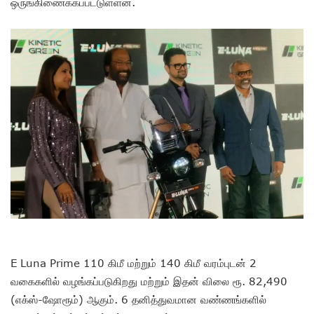
ஒருங்கிணைக்கப்பட்டுள்ளன.
E Luna Prime 110 கிமீ மற்றும் 140 கிமீ வரம்புடன் 2
வகைகளில் வழங்கப்படுகிறது மற்றும் இதன் விலை ரூ. 82,490
(எக்ஸ்-ஷோரூம்) ஆகும். 6 தனித்துவமான வண்ணங்களில்