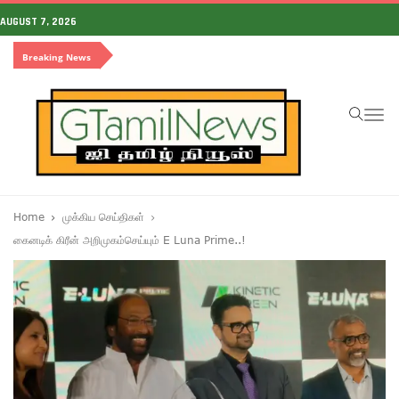
AUGUST 7, 2026
Breaking News
To
na
Home
முக்கிய செய்திகள்
கைனடிக் கிரீன் அறிமுகம்செய்யும் E Luna Prime..!