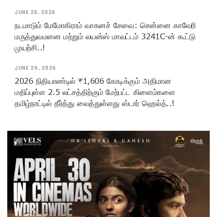
JUNE 25, 2026
நடமாடும் மேமோகிராம் வாகனச் சேவை: சென்னை காவேரி
மருத்துவமனை மற்றும் லயன்ஸ் மாவட்டம் 3241C-ன் கூட்டு
முயற்சி..!
JUNE 24, 2026
2026 நிதியாண்டில் ₹1,606 கோடிக்கும் அதிமான
மதிப்புள்ள 2.5 லட்சத்திற்கும் மேற்பட்ட கிளைம்களை
தமிழ்நாட்டில் தீர்த்து வைத்துள்ளது ஸ்டார் ஹெல்த்..!