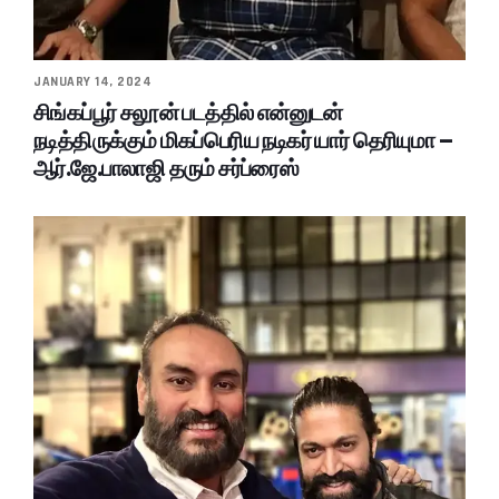
JANUARY 14, 2024
சிங்கப்பூர் சலூன் படத்தில் என்னுடன்
நடித்திருக்கும் மிகப்பெரிய நடிகர் யார் தெரியுமா –
ஆர்.ஜே.பாலாஜி தரும் சர்ப்ரைஸ்