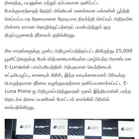
நிறைந்த, பயனுள்ள மற்றும் நம்பகமான தனிப்பட்ட
போக்குவரத்தைத் தேடும் மில்லியன் கணக்கான மக்களின் பூர்த்தி
செய்யப்படாத தேவைகளை நேரடியாக நிவர்த்தி செய்யும் அதிநவீன
மின்சார வாகன தொழில்நுட்பத்தைப் பயன்படுத்தும் ஒரு
திருப்புமுனைத் தீர்வைக் குறிக்கிறது.
சில மாதங்களுக்கு முன்பு அறிமுகப்படுத்தப்பட்டதிலிருந்து 25,000
யூனிட்டுகளுக்கு மேல் விற்பனையாகியுள்ள புகழ்பெற்ற பிராண்டான
E-Lunaவின் பாரம்பரியத்தின் அற்புதமான வெற்றியைக்
கட்டியெழுப்ப, கைனடிக் கிரீன், இந்த வாடிக்கையாளர் பிரிவுக்கு
பொருத்தமான தீர்வை வழங்குவதற்காக தனிப்பயனாக்கப்பட்ட E-
Luna Prime ஐ அறிமுகப்படுத்துவதன் மூலம் இந்தியாவின் பரந்த
தொடக்க நிலை பயணிகள் மோட்டார் சைக்கிள் பிரிவில்
கால்பதிக்கிறது.