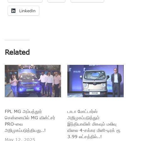
LinkedIn
Related
FPL MG அம்பத்தூர்
டாடா மோட்டார்ஸ்
சென்னையில் MG வின்ட்சர்
அறிமுகப்படுத்தும்
PRO-வை
இந்தியாவின் மிகவும் மலிவு
அறிமுகப்படுத்தியது..!
விலை 4-சக்கர மினி-டிரக் ரூ
3.99 லட்சத்தில்..!
May 12, 2025