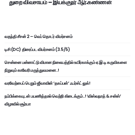
துறை விவசாயம் – இயக்குநர் ஆர்.கண்ணன்
வதந்தி சீசன் 2 – வெப் தொடர் விமர்சனம்
டிசி (DC) திரைப்பட விமர்சனம் (3.5/5)
சென்னை பன்னாட்டு விமான நிலையத்தில் உயிர்காக்கும் ஏ.இ.டி கருவிகளை
நிறுவும் காவேரி மருத்துவமனை..!
வரவேற்பைப் பெறும் ஜீவாவின் ‘தகப்பன்’ ஃபர்ஸ்ட் லுக்!
நம்பிக்கையுடன் பயணித்தால் வெற்றி கிடைக்கும்..! ‘விஸ்வநாத் & சன்ஸ்’
விழாவில் சூர்யா