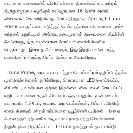
சவாலான சாலைகளில் விதிவிலக்கான நிலைத்தன்மை மற்றும்
நீடித்துழைப்பை வழங்கும் கரடுமுரடான 16-இன்ச் அலாய்
வீல்களைக் கொண்டுள்ளது. செயல்திறனுக்கு அப்பால், E Luna
Prime பொருட்களை எடுத்துச் செல்வதற்கான விசாலமான முன்-
ஏற்றுதல் பகுதியுடன் அன்றாட நடைமுறைத் தேவைகளை நிவர்த்தி
செய்கிறது, இது வழக்கமான மோட்டார் சைக்கிள்களில்
பெரும்பாலும் இல்லாத அம்சமாகும், இது இந்தியாவின் பரந்த
பயணிகள் பிரிவுக்கு சிறந்த தேர்வாக அமைகிறது.
E Luna Prime, வடிவமைப்பு மற்றும் செயல்பாட்டில் குறிப்பிடத்தக்க
முன்னேற்றத்தைக் குறிக்கிறது, பிரகாசமான LED ஹெட்லேம்ப்,
ஸ்போர்ட்டி வசதியான ஒற்றை இருக்கை, ஸ்டைலைஸ் செய்யப்பட்ட
டிஜிட்டல் வண்ண கருவி கிளஸ்டர், ஒரு பயனுள்ள முன் வைசர்,
நவநாகரீக ரிம் டேப், சமகால பாடி டெக்கல்கள், சில்வர் ஃபினிஷ்
சைடு கிளாடிங் மற்றும் நம்பகமான டியூப்லெஸ் டயர்கள் – இவை
அனைத்தும் ஏற்கனவே வலுவான சந்தை ஏற்றுக்கொள்ளலை
நிறுவியுள்ள நிரூபிக்கப்பட்ட E-Luna தளத்துடன் தடையின்றி