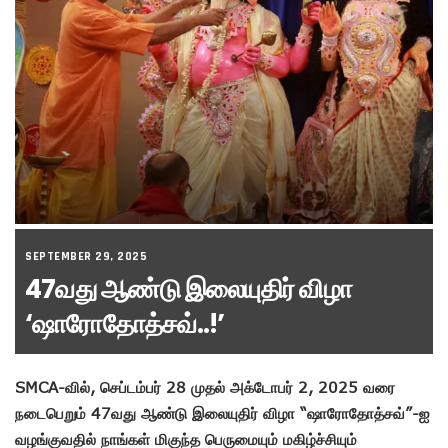
SEPTEMBER 29, 2025
47வது ஆண்டு இலையுதிர் விழா
‘ஷாரோதோத்சவ்..!’
SMCA-வில், செப்டம்பர் 28 முதல் அக்டோபர் 2, 2025 வரை
நடைபெறும் 47வது ஆண்டு இலையுதிர் விழா “ஷாரோதோத்சவ்”-ஐ
வழங்குவதில் நாங்கள் மிகுந்த பெருமையும் மகிழ்ச்சியும்