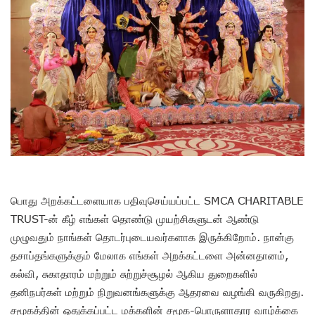
பொது அறக்கட்டளையாக பதிவுசெய்யப்பட்ட SMCA CHARITABLE
TRUST-ன் கீழ் எங்கள் தொண்டு முயற்சிகளுடன் ஆண்டு
முழுவதும் நாங்கள் தொடர்புடையவர்களாக இருக்கிறோம். நான்கு
தசாப்தங்களுக்கும் மேலாக எங்கள் அறக்கட்டளை அன்னதானம்,
கல்வி, சுகாதாரம் மற்றும் சுற்றுச்சூழல் ஆகிய துறைகளில்
தனிநபர்கள் மற்றும் நிறுவனங்களுக்கு ஆதரவை வழங்கி வருகிறது.
சமூகத்தின் ஒதுக்கப்பட்ட மக்களின் சமூக-பொருளாதார வாழ்க்கை