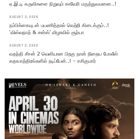
ஏ.இ.டி கருவிகளை நிறுவும் காவேரி மருத்துவமனை..!
AUGUST 3, 2026
நம்பிக்கையுடன் பயணித்தால் வெற்றி கிடைக்கும்..!
‘விஸ்வநாத் & சன்ஸ்’ விழாவில் சூர்யா
AUGUST 2, 2026
வதந்தி சீசன் 2 வெளியான பிறகு நான் நிறைய போலீஸ்
கதாபாத்திரங்களில் நடிப்பேன்..! – சசிகுமார்