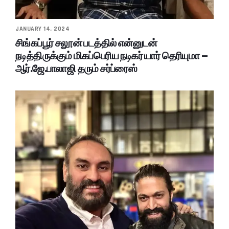
JANUARY 14, 2024
சிங்கப்பூர் சலூன் படத்தில் என்னுடன்
நடித்திருக்கும் மிகப்பெரிய நடிகர் யார் தெரியுமா –
ஆர்.ஜே.பாலாஜி தரும் சர்ப்ரைஸ்