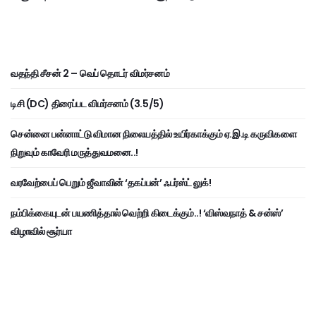
வதந்தி சீசன் 2 – வெப் தொடர் விமர்சனம்
டிசி (DC) திரைப்பட விமர்சனம் (3.5/5)
சென்னை பன்னாட்டு விமான நிலையத்தில் உயிர்காக்கும் ஏ.இ.டி கருவிகளை
நிறுவும் காவேரி மருத்துவமனை..!
வரவேற்பைப் பெறும் ஜீவாவின் ‘தகப்பன்’ ஃபர்ஸ்ட் லுக்!
நம்பிக்கையுடன் பயணித்தால் வெற்றி கிடைக்கும்..! ‘விஸ்வநாத் & சன்ஸ்’
விழாவில் சூர்யா