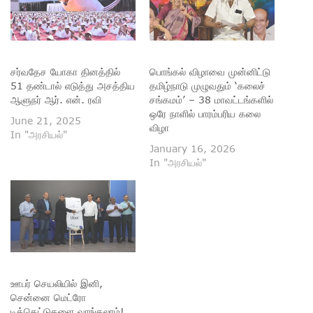
சர்வதேச யோகா தினத்தில்
பொங்கல் விழாவை முன்னிட்டு
51 தண்டால் எடுத்து அசத்திய
தமிழ்நாடு முழுவதும் ‘கலைச்
ஆளுநர் ஆர். என். ரவி
சங்கமம்’ – 38 மாவட்டங்களில்
ஒரே நாளில் பாரம்பரிய கலை
June 21, 2025
விழா
In "அரசியல்"
January 16, 2026
In "அரசியல்"
ஊபர் செயலியில் இனி,
சென்னை மெட்ரோ
டிக்கெட்டுகளை வாங்கலாம்!