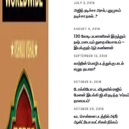
JULY 3, 2018
அஜித் நடிச்சா அசல், புதுமுகம்
நடிச்சா நகல்..?
AUGUST 4, 2018
130 கோடி பயனாளிகள் இருந்தும்
நஷ்டமடையும் துறை விவசாயம் –
இயக்குநர் ஆர்.கண்ணன்
SEPTEMBER 13, 2018
காற்றின் மொழி படத்துக்கு பாடல்
எழுத தயாரா?
OCTOBER 6, 2018
டோக்கியோ பட விழாவில் ராஜீவ்
மேனன் இயக்கி ஜி.வி நடித்த ‘சர்வம
தாளமயம்’
OCTOBER 26, 2018
வட சென்னை படத்தில் அமீர்
ஆன்ட்ரியா காட்சிகள் நீக்கம்