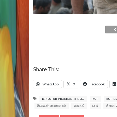
Share This:
WhatsApp
X
Facebook
DIRECTOR PRASHANTH NEEL
KGF
KGF M
இயக்குநர் பிரஷாந்த் நீல்
கேஜிஎஃப்
யாஷ்
ஸ்ரீநிதி 