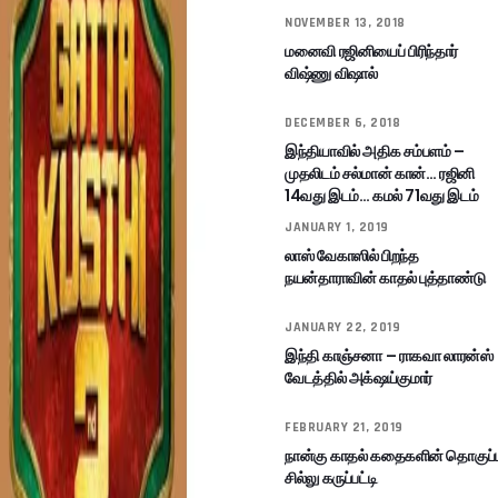
NOVEMBER 13, 2018
மனைவி ரஜினியைப் பிரிந்தார்
விஷ்ணு விஷால்
DECEMBER 6, 2018
இந்தியாவில் அதிக சம்பளம் –
முதலிடம் சல்மான் கான்… ரஜினி
14வது இடம்… கமல் 71வது இடம்
JANUARY 1, 2019
லாஸ் வேகாஸில் பிறந்த
நயன்தாராவின் காதல் புத்தாண்டு
JANUARY 22, 2019
இந்தி காஞ்சனா – ராகவா லாரன்ஸ்
வேடத்தில் அக்‌ஷய்குமார்
FEBRUARY 21, 2019
நான்கு காதல் கதைகளின் தொகுப்ப
சில்லு கருப்பட்டி