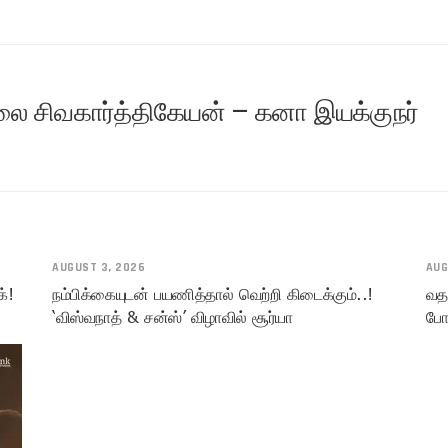
 சிவகார்த்திகேயன் – கனா இயக்குநர்
AUGUST 3, 2026
AUG
க்!
நம்பிக்கையுடன் பயணித்தால் வெற்றி கிடைக்கும்..!
வத
‘விஸ்வநாத் & சன்ஸ்’ விழாவில் சூர்யா
போல