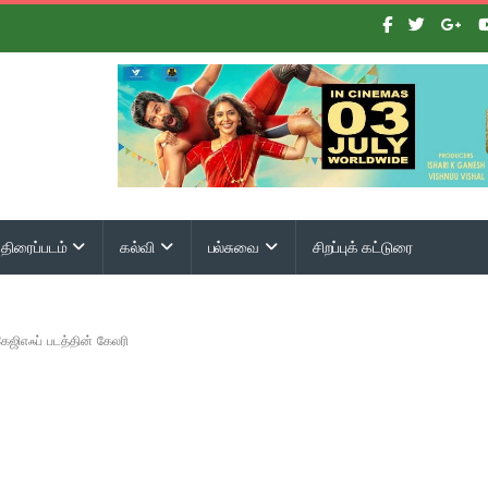
திரைப்படம்
கல்வி
பல்சுவை
சிறப்புக் கட்டுரை
ேஜிஎஃப் படத்தின் கேலரி