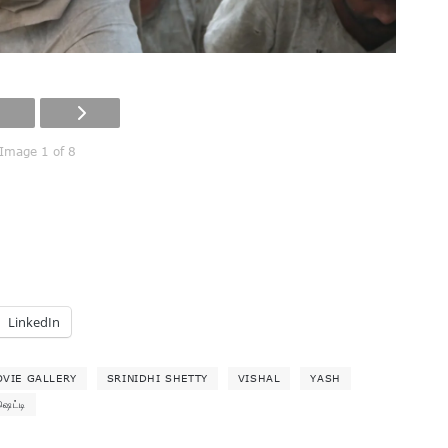
Image 1 of 8
LinkedIn
OVIE GALLERY
SRINIDHI SHETTY
VISHAL
YASH
ஷெட்டி