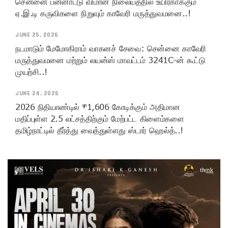
சென்னை பன்னாட்டு விமான நிலையத்தில் உயிர்காக்கும்
ஏ.இ.டி கருவிகளை நிறுவும் காவேரி மருத்துவமனை..!
JUNE 25, 2026
நடமாடும் மேமோகிராம் வாகனச் சேவை: சென்னை காவேரி
மருத்துவமனை மற்றும் லயன்ஸ் மாவட்டம் 3241C-ன் கூட்டு
முயற்சி..!
JUNE 24, 2026
2026 நிதியாண்டில் ₹1,606 கோடிக்கும் அதிமான
மதிப்புள்ள 2.5 லட்சத்திற்கும் மேற்பட்ட கிளைம்களை
தமிழ்நாட்டில் தீர்த்து வைத்துள்ளது ஸ்டார் ஹெல்த்..!