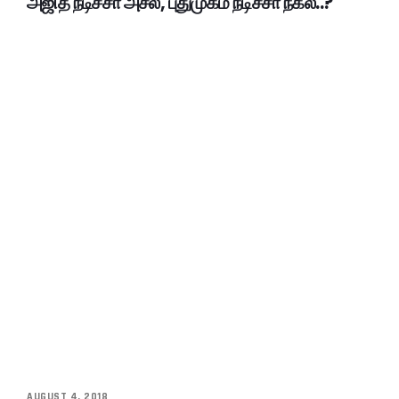
அஜித் நடிச்சா அசல், புதுமுகம் நடிச்சா நகல்..?
AUGUST 4, 2018