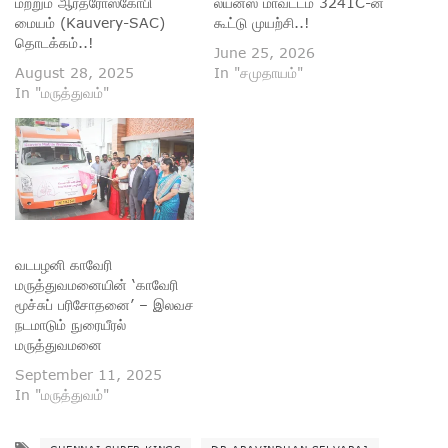
மற்றும் ஆர்த்ரோஸ்கோபி
லயன்ஸ் மாவட்டம் 3241C-ன்
மையம் (Kauvery-SAC)
கூட்டு முயற்சி..!
தொடக்கம்..!
June 25, 2026
August 28, 2025
In "சமுதாயம்"
In "மருத்துவம்"
வடபழனி காவேரி
மருத்துவமனையின் ‘காவேரி
மூச்சுப் பரிசோதனை’ – இலவச
நடமாடும் நுரையீரல்
மருத்துவமனை
September 11, 2025
In "மருத்துவம்"