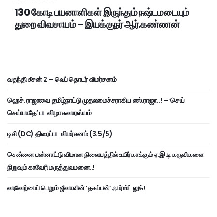
130 கோடி பயனாளிகள் இருந்தும் நஷ்டமடையும்
துறை விவசாயம் – இயக்குநர் ஆர்.கண்ணன்
வதந்தி சீசன் 2 – வெப் தொடர் விமர்சனம்
ஹெச். ராஜாவை தமிழ்நாட்டு முதலமைச்சராகிய எஸ்.ராஜா..! – ‘செய்
செய்யாதே’ பட விழா சுவாரஸ்யம்
டிசி (DC) திரைப்பட விமர்சனம் (3.5/5)
சென்னை பன்னாட்டு விமான நிலையத்தில் உயிர்காக்கும் ஏ.இ.டி கருவிகளை
நிறுவும் காவேரி மருத்துவமனை..!
வரவேற்பைப் பெறும் ஜீவாவின் ‘தகப்பன்’ ஃபர்ஸ்ட் லுக்!