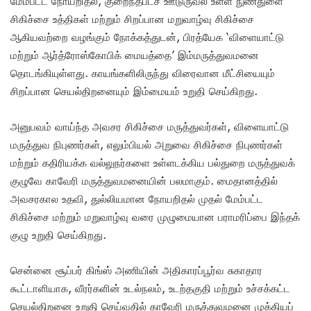
மேம்பட்ட நோயறிதல், குறைந்தபட்ச ஊடுருவல் உள்ள நுண்துளை
சிகிச்சை உத்திகள் மற்றும் சிறப்பான மறுவாழ்வு சிகிச்சை
ஆகியவற்றை வழங்கும் நோக்கத்துடன், பிரத்யேக ‘விளையாட்டு
மற்றும் ஆர்த்ரோஸ்கோபிக் மையத்தை’ இம்மருத்துவமனை
தொடங்கியுள்ளது. காயங்களிலிருந்து விரைவான மீட்சியையும்
சிறப்பான செயல்திறனையும் இம்மையம் உறுதி செய்கிறது.
அனுபவம் வாய்ந்த அவசர சிகிச்சை மருத்துவர்கள், விளையாட்டு
மருத்துவ நிபுணர்கள், எலும்பியல் அறுவை சிகிச்சை நிபுணர்கள்
மற்றும் கதிரியக்க வல்லுநர்களை உள்ளடக்கிய பல்துறை மருத்துவக்
குழுவே காவேரி மருத்துவமனையின் பலமாகும். மைதானத்தில்
அவசரகால உதவி, துல்லியமான நோயறிதல் முதல் மேம்பட்ட
சிகிச்சை மற்றும் மறுவாழ்வு வரை முழுமையான பராமரிப்பை இந்தக்
குழு உறுதி செய்கிறது.
சென்னை சூப்பர் கிங்ஸ் அணியின் அதிகாரப்பூர்வ சுகாதார
கூட்டாளியாக, வீரர்களின் உடல்நலம், உடற்தகுதி மற்றும் உச்சக்கட்ட
செயல்திறனை உறுதி செய்வதில் காவேரி மருத்துவமனை முக்கியப்