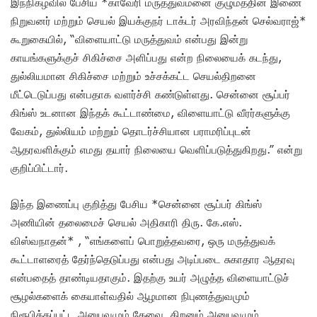
இந்நிகழ்வில் பேசிய *காவேரி மருத்துவமனை குழுமத்தின் இணை
நிறுவனர் மற்றும் செயல் இயக்குநர் டாக்டர் அரவிந்தன் செல்வராஜ்*
கூறுகையில், “விளையாட்டு மருத்துவம் என்பது இன்று
காயங்களுக்குச் சிகிச்சை அளிப்பது என்ற நிலையைக் கடந்து,
துல்லியமான சிகிச்சை மற்றும் உச்சக்கட்ட செயல்திறனை
மீட்டெடுப்பது என்பதாக வளர்ச்சி கண்டுள்ளது. சென்னை சூப்பர்
கிங்ஸ் உடனான இந்தக் கூட்டாண்மை, விளையாட்டு வீரர்களுக்கு
வேகம், துல்லியம் மற்றும் தொடர்ச்சியான பராமரிப்புடன்
ஆதரவளிக்கும் எமது தயார் நிலையை வெளிப்படுத்துகிறது.” என்று
குறிப்பிட்டார்.
இந்த இணைப்பு குறித்து பேசிய *சென்னை சூப்பர் கிங்ஸ்
அணியின் தலைமைச் செயல் அதிகாரி திரு. கே.எஸ்.
விஸ்வநாதன்* , “எங்களைப் பொறுத்தவரை, ஒரு மருத்துவக்
கூட்டாளரைத் தேர்ந்தெடுப்பது என்பது அடிப்படை சுகாதார ஆதரவு
என்பதைத் தாண்டியதாகும். இதற்கு உயர் அழுத்த விளையாட்டுச்
சூழல்களைக் கையாள்வதில் ஆழமான நிபுணத்துவமும்
நிரூபிக்கப்பட்ட அனுபவமும் தேவை. திறனும் அனுபவமும்