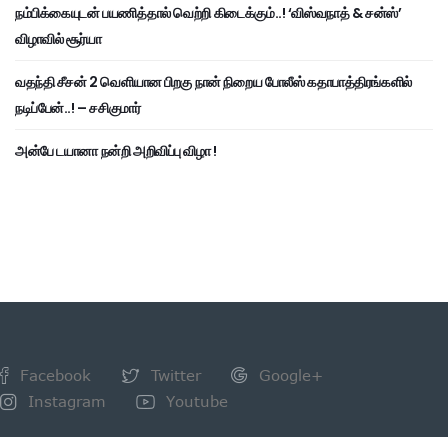
நம்பிக்கையுடன் பயணித்தால் வெற்றி கிடைக்கும்..! ‘விஸ்வநாத் & சன்ஸ்’
விழாவில் சூர்யா
வதந்தி சீசன் 2 வெளியான பிறகு நான் நிறைய போலீஸ் கதாபாத்திரங்களில்
நடிப்பேன்..! – சசிகுமார்
அன்பே டயானா நன்றி அறிவிப்பு விழா !
Facebook
Twitter
Google+
Instagram
Youtube