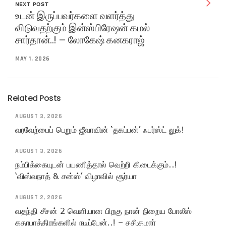
NEXT POST
உடன் இருப்பவர்களை வளர்த்து
விடுவதற்கும் இன்ஸ்பிரேஷன் கமல்
சார்தான்..! – லோகேஷ் கனகராஜ்
MAY 1, 2026
Related Posts
AUGUST 3, 2026
வரவேற்பைப் பெறும் ஜீவாவின் ‘தகப்பன்’ ஃபர்ஸ்ட் லுக்!
AUGUST 3, 2026
நம்பிக்கையுடன் பயணித்தால் வெற்றி கிடைக்கும்..!
‘விஸ்வநாத் & சன்ஸ்’ விழாவில் சூர்யா
AUGUST 2, 2026
வதந்தி சீசன் 2 வெளியான பிறகு நான் நிறைய போலீஸ்
கதாபாத்திரங்களில் நடிப்பேன்..! – சசிகுமார்