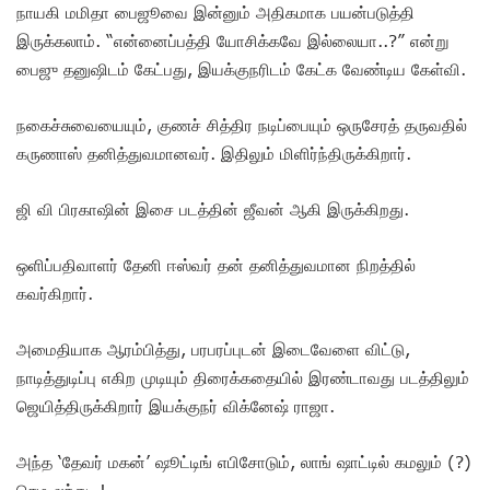
நாயகி மமிதா பைஜூவை இன்னும் அதிகமாக பயன்படுத்தி
இருக்கலாம். “என்னைப்பத்தி யோசிக்கவே இல்லையா..?” என்று
பைஜு தனுஷிடம் கேட்பது, இயக்குநரிடம் கேட்க வேண்டிய கேள்வி.
நகைச்சுவையையும், குணச் சித்திர நடிப்பையும் ஒருசேரத் தருவதில்
கருணாஸ் தனித்துவமானவர். இதிலும் மிளிர்ந்திருக்கிறார்.
ஜி வி பிரகாஷின் இசை படத்தின் ஜீவன் ஆகி இருக்கிறது.
ஒளிப்பதிவாளர் தேனி ஈஸ்வர் தன் தனித்துவமான நிறத்தில்
கவர்கிறார்.
அமைதியாக ஆரம்பித்து, பரபரப்புடன் இடைவேளை விட்டு,
நாடித்துடிப்பு எகிற முடியும் திரைக்கதையில் இரண்டாவது படத்திலும்
ஜெயித்திருக்கிறார் இயக்குநர் விக்னேஷ் ராஜா.
அந்த ‘தேவர் மகன்’ ஷூட்டிங் எபிசோடும், லாங் ஷாட்டில் கமலும் (?)
செம லந்து..!