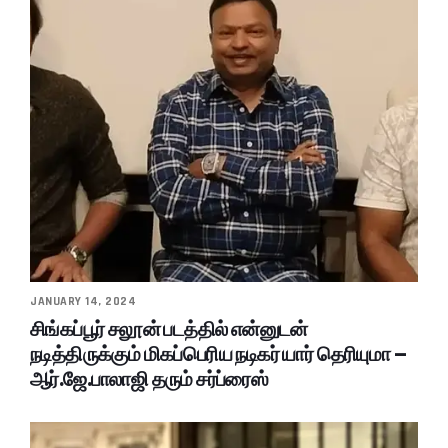
JANUARY 14, 2024
சிங்கப்பூர் சலூன் படத்தில் என்னுடன்
நடித்திருக்கும் மிகப்பெரிய நடிகர் யார் தெரியுமா –
ஆர்.ஜே.பாலாஜி தரும் சர்ப்ரைஸ்