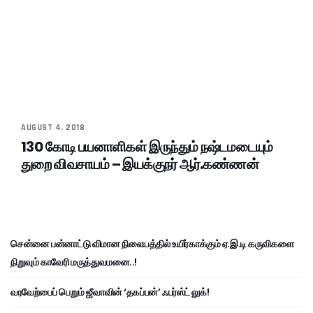
AUGUST 4, 2018
130 கோடி பயனாளிகள் இருந்தும் நஷ்டமடையும்
துறை விவசாயம் – இயக்குநர் ஆர்.கண்ணன்
சென்னை பன்னாட்டு விமான நிலையத்தில் உயிர்காக்கும் ஏ.இ.டி கருவிகளை
நிறுவும் காவேரி மருத்துவமனை..!
வரவேற்பைப் பெறும் ஜீவாவின் ‘தகப்பன்’ ஃபர்ஸ்ட் லுக்!