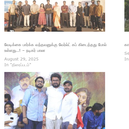
வேடிக்கை பார்க்க வந்தவனுக்கு வேர்ல்ட் கப் கிடைத்தது போல்
கா
உள்ளது..! – நடிகர் பாலா
Se
August 29, 2025
In
In "திரைப்படம்"