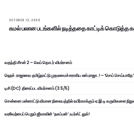
OCTOBER 13, 2020
கமல் பலான படங்களில் நடித்ததை காட்டிக் கொடுத்த கா
வதந்தி சீசன் 2 – வெப் தொடர் விமர்சனம்
ஹெச். ராஜாவை தமிழ்நாட்டு முதலமைச்சராகிய எஸ்.ராஜா..! – ‘செய் செய்யாதே’ 
டிசி (DC) திரைப்பட விமர்சனம் (3.5/5)
சென்னை பன்னாட்டு விமான நிலையத்தில் உயிர்காக்கும் ஏ.இ.டி கருவிகளை நிறு
வரவேற்பைப் பெறும் ஜீவாவின் ‘தகப்பன்’ ஃபர்ஸ்ட் லுக்!