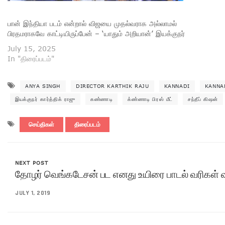
பான் இந்தியா படம் என்றால் விஜயை முதல்வராக அல்லாமல்
பிரதமராகவே காட்டியிருப்பேன் – ‘யாதும் அறியான்’ இயக்குநர்
July 15, 2025
In "திரைப்படம்"
ANYA SINGH
DIRECTOR KARTHIK RAJU
KANNADI
KANNA
இயக்குநர் கார்த்திக் ராஜு
கண்ணாடி
க்ண்ணாடி பிரஸ் மீட்
சந்தீப் கிஷன்
செய்திகள்
திரைப்படம்
NEXT POST
தோழர் வெங்கடேசன் பட எனது உயிரை பாடல் வரிகள் 
JULY 1, 2019