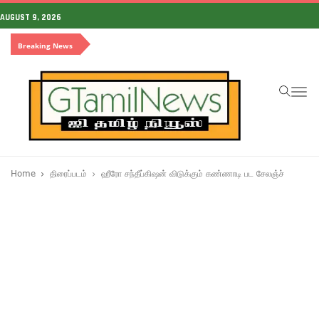
AUGUST 9, 2026
Breaking News
To
na
Home
திரைப்படம்
ஹீரோ சந்தீப்கிஷன் விடுக்கும் கண்ணாடி பட சேலஞ்ச்