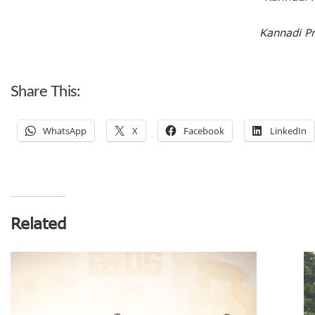
Kannadi P
Share This:
WhatsApp
X
Facebook
LinkedIn
Related