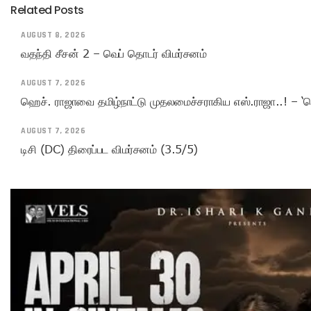
Related Posts
AUGUST 8, 2026
வதந்தி சீசன் 2 – வெப் தொடர் விமர்சனம்
AUGUST 7, 2026
ஹெச். ராஜாவை தமிழ்நாட்டு முதலமைச்சராகிய எஸ்.ராஜா..! – ‘ச
AUGUST 7, 2026
டிசி (DC) திரைப்பட விமர்சனம் (3.5/5)