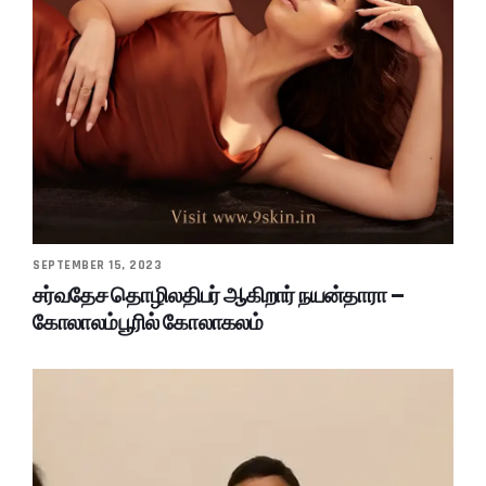
SEPTEMBER 15, 2023
சர்வதேச தொழிலதிபர் ஆகிறார் நயன்தாரா –
கோலாலம்பூரில் கோலாகலம்