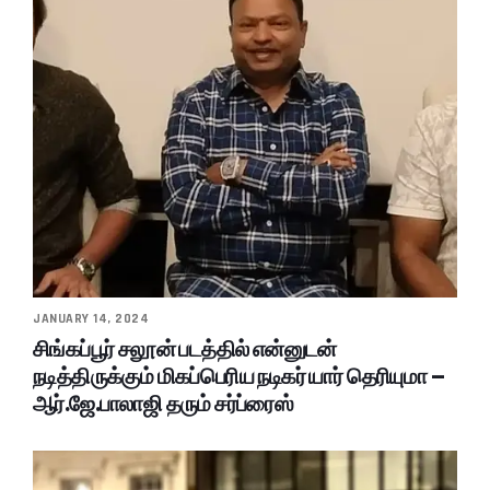
JANUARY 14, 2024
சிங்கப்பூர் சலூன் படத்தில் என்னுடன்
நடித்திருக்கும் மிகப்பெரிய நடிகர் யார் தெரியுமா –
ஆர்.ஜே.பாலாஜி தரும் சர்ப்ரைஸ்