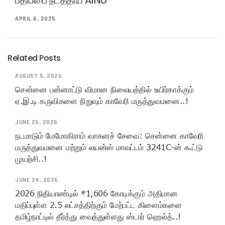
பதிப்பை நடத்திய AINU
APRIL 6, 2025
Related Posts
AUGUST 5, 2026
சென்னை பன்னாட்டு விமான நிலையத்தில் உயிர்காக்கும்
ஏ.இ.டி கருவிகளை நிறுவும் காவேரி மருத்துவமனை..!
JUNE 25, 2026
நடமாடும் மேமோகிராம் வாகனச் சேவை: சென்னை காவேரி
மருத்துவமனை மற்றும் லயன்ஸ் மாவட்டம் 3241C-ன் கூட்டு
முயற்சி..!
JUNE 24, 2026
2026 நிதியாண்டில் ₹1,606 கோடிக்கும் அதிமான
மதிப்புள்ள 2.5 லட்சத்திற்கும் மேற்பட்ட கிளைம்களை
தமிழ்நாட்டில் தீர்த்து வைத்துள்ளது ஸ்டார் ஹெல்த்..!