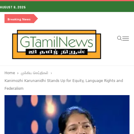
AUGUST 8, 2026
Breaking News
To
na
Home
முக்கிய செய்திகள்
Kanimozhi Karunanidhi Stands Up for Equity, Language Rights and
Federalism