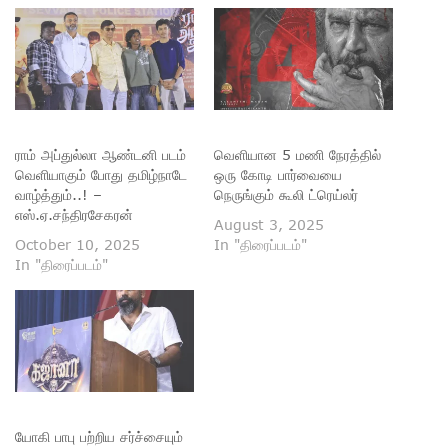
ராம் அப்துல்லா ஆண்டனி படம்
வெளியான 5 மணி நேரத்தில்
வெளியாகும் போது தமிழ்நாடே
ஒரு கோடி பார்வையை
வாழ்த்தும்..! –
நெருங்கும் கூலி ட்ரெய்லர்
எஸ்.ஏ.சந்திரசேகரன்
August 3, 2025
October 10, 2025
In "திரைப்படம்"
In "திரைப்படம்"
யோகி பாபு பற்றிய சர்ச்சையும்