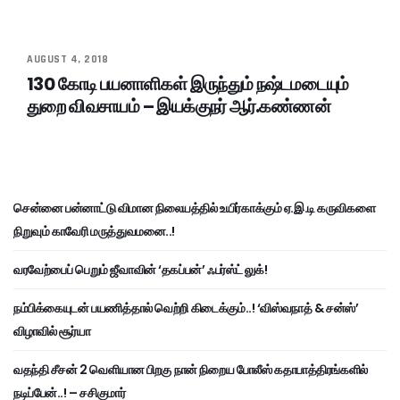
AUGUST 4, 2018
130 கோடி பயனாளிகள் இருந்தும் நஷ்டமடையும்
துறை விவசாயம் – இயக்குநர் ஆர்.கண்ணன்
சென்னை பன்னாட்டு விமான நிலையத்தில் உயிர்காக்கும் ஏ.இ.டி கருவிகளை
நிறுவும் காவேரி மருத்துவமனை..!
வரவேற்பைப் பெறும் ஜீவாவின் ‘தகப்பன்’ ஃபர்ஸ்ட் லுக்!
நம்பிக்கையுடன் பயணித்தால் வெற்றி கிடைக்கும்..! ‘விஸ்வநாத் & சன்ஸ்’
விழாவில் சூர்யா
வதந்தி சீசன் 2 வெளியான பிறகு நான் நிறைய போலீஸ் கதாபாத்திரங்களில்
நடிப்பேன்..! – சசிகுமார்