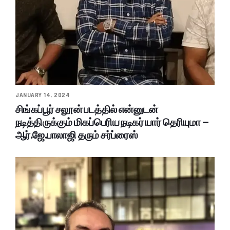
JANUARY 14, 2024
சிங்கப்பூர் சலூன் படத்தில் என்னுடன்
நடித்திருக்கும் மிகப்பெரிய நடிகர் யார் தெரியுமா –
ஆர்.ஜே.பாலாஜி தரும் சர்ப்ரைஸ்