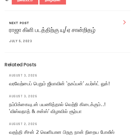
திரைப்படம்
நிகழ்வுகள்
NEXT POST
ராஜா கிளி படத்திற்கு யு/ஏ சான்றிதழ்
JULY 5, 2023
Related Posts
AUGUST 3, 2026
வரவேற்பைப் பெறும் ஜீவாவின் ‘தகப்பன்’ ஃபர்ஸ்ட் லுக்!
AUGUST 3, 2026
நம்பிக்கையுடன் பயணித்தால் வெற்றி கிடைக்கும்..!
‘விஸ்வநாத் & சன்ஸ்’ விழாவில் சூர்யா
AUGUST 2, 2026
வதந்தி சீசன் 2 வெளியான பிறகு நான் நிறைய போலீஸ்