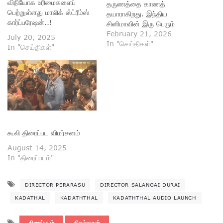
விநியோக உரிமைகளைப்
தருணத்தை காணத்
பெற்றுள்ளது மாலிக் ஸ்ட்ரீம்ஸ்
தயாராகிறது. இந்திய
கார்ப்பரேஷன்..!
சினிமாவின் இரு பெரும்
நாயகர்கள் — ரஜினிகாந்த்
February 21, 2026
July 20, 2025
மற்றும் கமல்ஹாசன் — 47
In "செய்திகள்"
In "செய்திகள்"
ஆண்டுகள் கழித்து மீண்டும்
ஒரே படத்தில் இணைகின்றனர்.
தற்காலிகமாக “KHxRK” எனப்
பெயரிடப்பட்டுள்ள இந்த
மாபெரும் திரைப்படம்,
ரசிகர்களுக்கு ஒருமுறை
மட்டுமே கிடைக்கும் சிறப்பான
திரை அனுபவமாக அமையும்.
கூலி திரைப்பட விமர்சனம்
1970களின் இறுதியில்
கடைசியாக இணைந்து நடித்த
August 14, 2025
இந்த இரு திரை
In "திரைப்படம்"
ஜாம்பவான்கள், தற்போது…
DIRECTOR PERARASU
DIRECTOR SALANGAI DURAI
KADATHAL
KADATHTHAL
KADATHTHAL AUDIO LAUNCH