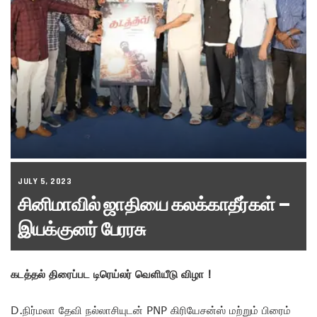
JULY 5, 2023
சினிமாவில் ஜாதியை கலக்காதீர்கள் –
இயக்குனர் பேரரசு
கடத்தல் திரைப்பட டிரெய்லர் வெளியீடு விழா !
D.நிர்மலா தேவி நல்லாசியுடன் PNP கிரியேசன்ஸ் மற்றும் பிரைம்