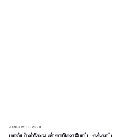
JANUARY 19, 2020
மாஸ்டர் ஸ்ரீதருடன் சாயிஷா போட்ட குத்தாட்ட