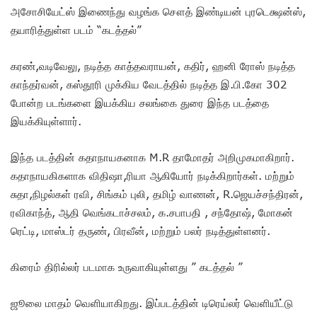
அசோசியேட்ஸ் இணைந்து வழங்க சௌத் இண்டியன் புரடெக்ஷன்ஸ்,
தயாரித்துள்ள படம் “கடத்தல்”
கரண்,வடிவேலு, நடித்த காத்தவராயன், கதிர், ஹனி ரோஸ் நடித்த
காந்தர்வன், கஸ்தூரி முக்கிய வேடத்தில் நடித்த இ.பி.கோ 302
போன்ற படங்களை இயக்கிய சலங்கை துரை இந்த படத்தை
இயக்கியுள்ளார்.
இந்த படத்தின் கதாநாயகனாக M.R தாமோதர் அறிமுகமாகிறார்.
கதாநாயகிகளாக விதிஷா,ரியா ஆகியோர் நடிக்கிறார்கள். மற்றும்
சுதா,நிழல்கள் ரவி, சிங்கம் புலி, தமிழ் வாணன், R.ஜெயச்சந்திரன்,
ரவிகாந்த், ஆதி வெங்கடாச்சலம், க.சபாபதி , சந்தோஷ், மோகன்
ரெட்டி, மாஸ்டர் தருண், பிரவீன், மற்றும் பலர் நடித்துள்ளனர்.
கிரைம் திரில்லர் படமாக உருவாகியுள்ளது ” கடத்தல் ”
ஜூலை மாதம் வெளியாகிறது. இப்படத்தின் டிரெய்லர் வெளியீட்டு