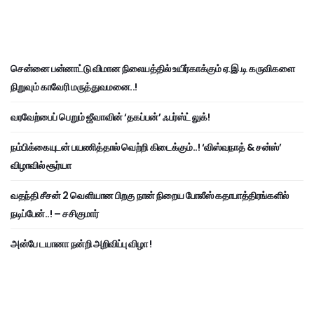
சென்னை பன்னாட்டு விமான நிலையத்தில் உயிர்காக்கும் ஏ.இ.டி கருவிகளை
நிறுவும் காவேரி மருத்துவமனை..!
வரவேற்பைப் பெறும் ஜீவாவின் ‘தகப்பன்’ ஃபர்ஸ்ட் லுக்!
நம்பிக்கையுடன் பயணித்தால் வெற்றி கிடைக்கும்..! ‘விஸ்வநாத் & சன்ஸ்’
விழாவில் சூர்யா
வதந்தி சீசன் 2 வெளியான பிறகு நான் நிறைய போலீஸ் கதாபாத்திரங்களில்
நடிப்பேன்..! – சசிகுமார்
அன்பே டயானா நன்றி அறிவிப்பு விழா !