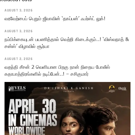
AUGUST 3, 2026
வரவேற்பைப் பெறும் ஜீவாவின் ‘தகப்பன்’ ஃபர்ஸ்ட் லுக்!
AUGUST 3, 2026
நம்பிக்கையுடன் பயணித்தால் வெற்றி கிடைக்கும்..! ‘விஸ்வநாத் &
சன்ஸ்’ விழாவில் சூர்யா
AUGUST 2, 2026
வதந்தி சீசன் 2 வெளியான பிறகு நான் நிறைய போலீஸ்
கதாபாத்திரங்களில் நடிப்பேன்..! – சசிகுமார்