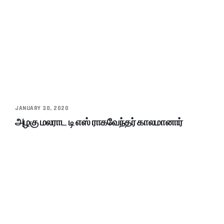
JANUARY 30, 2020
அழகு மலராட டி எஸ் ராகவேந்தர் காலமானார்