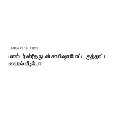
JANUARY 19, 2020
மாஸ்டர் ஸ்ரீதருடன் சாயிஷா போட்ட குத்தாட்ட
வைரல் வீடியோ