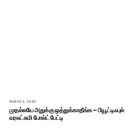
MARCH 3, 2020
முதல்லயே அதுக்கு ஒத்துக்காதீங்க – பியூட்டிஃபுல்
வரலட்சுமி போல்ட் பேட்டி