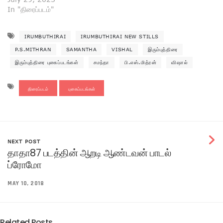
In "திரைப்படம்"
IRUMBUTHIRAI
IRUMBUTHIRAI NEW STILLS
P.S.MITHRAN
SAMANTHA
VISHAL
இரும்புத்திரை
இரும்புத்திரை புகைப்படங்கள்
சமந்தா
பி.எஸ்.மித்ரன்
விஷால்
திரைப்படம்
புகைப்படங்கள்
NEXT POST
தாதா87 படத்தின் ஆறடி ஆண்டவன் பாடல்
ப்ரோமோ
MAY 10, 2018
Related Posts