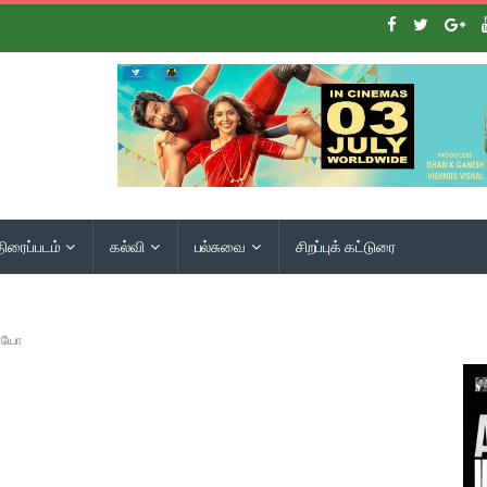
திரைப்படம்
கல்வி
பல்சுவை
சிறப்புக் கட்டுரை
டியோ