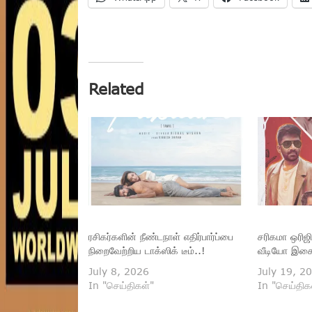
Related
ரசிகர்களின் நீண்டநாள் எதிர்பார்ப்பை
சரிகமா ஒரிஜி
நிறைவேற்றிய டாக்ஸிக் டீம்..!
வீடியோ இசை 
July 8, 2026
July 19, 2
In "செய்திகள்"
In "செய்திக