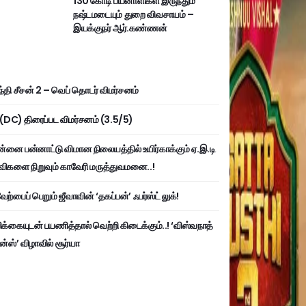
130 கோடி பயனாளிகள் இருந்தும்
நஷ்டமடையும் துறை விவசாயம் –
இயக்குநர் ஆர்.கண்ணன்
்தி சீசன் 2 – வெப் தொடர் விமர்சனம்
ி (DC) திரைப்பட விமர்சனம் (3.5/5)
்னை பன்னாட்டு விமான நிலையத்தில் உயிர்காக்கும் ஏ.இ.டி
விகளை நிறுவும் காவேரி மருத்துவமனை..!
ற்பைப் பெறும் ஜீவாவின் ‘தகப்பன்’ ஃபர்ஸ்ட் லுக்!
பிக்கையுடன் பயணித்தால் வெற்றி கிடைக்கும்..! ‘விஸ்வநாத்
ன்ஸ்’ விழாவில் சூர்யா