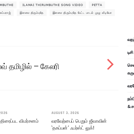
UMBUTHE
ILAMAI THIRUMBUTHE SONG VIDEO
PETTA
சுப்பராஜ்
இளமை திரும்புதே
இளமை திரும்புதே பேட்ட பாடல் முழு வீடியோ
வதந
டிச
லவ் தமிழில் – கேலரி
சென
கரு
வரவே
நம்
& ச
2026
AUGUST 3, 2026
 திரைப்பட விமர்சனம்
வரவேற்பைப் பெறும் ஜீவாவின்
‘தகப்பன்’ ஃபர்ஸ்ட் லுக்!