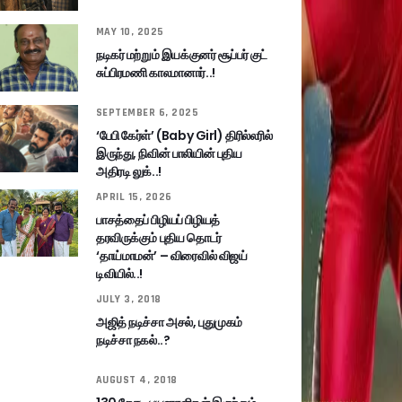
MAY 10, 2025
நடிகர் மற்றும் இயக்குனர் சூப்பர் குட்
சுப்பிரமணி காலமானார்..!
SEPTEMBER 6, 2025
‘பேபி கேர்ள்’ (Baby Girl) திரில்லரில்
இருந்து, நிவின் பாலியின் புதிய
அதிரடி லுக்..!
APRIL 15, 2026
பாசத்தைப் பிழியப் பிழியத்
தரவிருக்கும் புதிய தொடர்
‘தாய்மாமன்’ – விரைவில் விஜய்
டிவியில்..!
JULY 3, 2018
அஜித் நடிச்சா அசல், புதுமுகம்
நடிச்சா நகல்..?
AUGUST 4, 2018