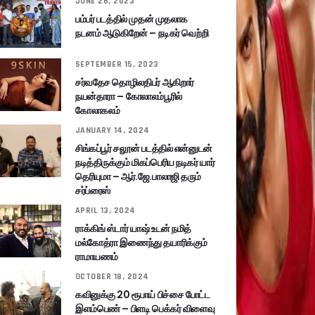
JUNE 26, 2023
பம்பர் படத்தில் முதன் முதலாக
நடனம் ஆடுகிறேன் – நடிகர் வெற்றி
SEPTEMBER 15, 2023
சர்வதேச தொழிலதிபர் ஆகிறார்
நயன்தாரா – கோலாலம்பூரில்
கோலாகலம்
JANUARY 14, 2024
சிங்கப்பூர் சலூன் படத்தில் என்னுடன்
நடித்திருக்கும் மிகப்பெரிய நடிகர் யார்
தெரியுமா – ஆர்.ஜே.பாலாஜி தரும்
சர்ப்ரைஸ்
APRIL 13, 2024
ராக்கிங் ஸ்டார் யாஷ் உடன் நமித்
மல்கோத்ரா இணைந்து தயாரிக்கும்
ராமாயணம்
OCTOBER 18, 2024
கவினுக்கு 20 ரூபாய் பிச்சை போட்ட
இளம்பெண் – பிளடி பெக்கர் விளைவு