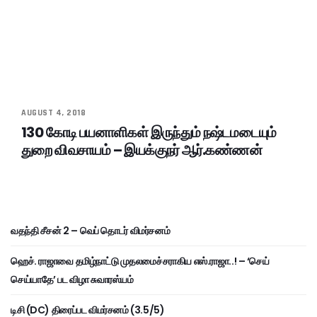
AUGUST 4, 2018
130 கோடி பயனாளிகள் இருந்தும் நஷ்டமடையும்
துறை விவசாயம் – இயக்குநர் ஆர்.கண்ணன்
வதந்தி சீசன் 2 – வெப் தொடர் விமர்சனம்
ஹெச். ராஜாவை தமிழ்நாட்டு முதலமைச்சராகிய எஸ்.ராஜா..! – ‘செய்
செய்யாதே’ பட விழா சுவாரஸ்யம்
டிசி (DC) திரைப்பட விமர்சனம் (3.5/5)