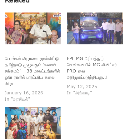
பொங்கல் விழாவை முன்னிட்டு
FPL MG அம்பத்தூர்
தமிழ்நாடு முழுவதும் ‘கலைச்
சென்னையில் MG வின்ட்சர்
சங்கமம்’ – 38 மாவட்டங்களில்
PRO-வை
ஒரே நாளில் பாரம்பரிய கலை
அறிமுகப்படுத்தியது..!
விழா
May 12, 2025
January 16, 2026
In "அங்காடி"
In "அரசியல்"