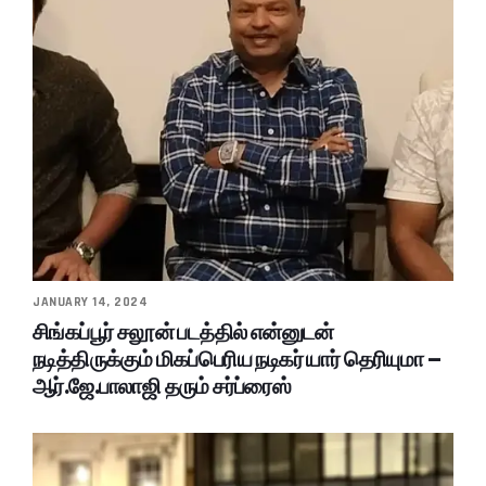
JANUARY 14, 2024
சிங்கப்பூர் சலூன் படத்தில் என்னுடன்
நடித்திருக்கும் மிகப்பெரிய நடிகர் யார் தெரியுமா –
ஆர்.ஜே.பாலாஜி தரும் சர்ப்ரைஸ்