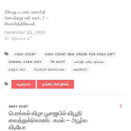
25வது படமாக பராசக்தி
அமைந்தது என் வரம்..! –
சிவகார்த்திகேயன்
December 20, 2025
In "திரைப்படம்"
HIGH COURT
HIGH COURT NEW ORDER FOR CASH GIFT
PONGAL CASH GIFT
TN GOVT
உயர்நீதி மன்ற உத்தரவு
தமிழக அரசு
பொங்கல் ரொக்கப்பரிசு
ஹைகோர்ட்
சமுதாயம்
முக்கிய செய்திகள்
NEXT POST
பொங்கல் விழா பூஜையில் விபூதி
வைத்துக்கொண்ட கமல் – அபூர்வ
வீடியோ