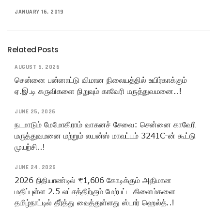
JANUARY 16, 2019
Related Posts
AUGUST 5, 2026
சென்னை பன்னாட்டு விமான நிலையத்தில் உயிர்காக்கும்
ஏ.இ.டி கருவிகளை நிறுவும் காவேரி மருத்துவமனை..!
JUNE 25, 2026
நடமாடும் மேமோகிராம் வாகனச் சேவை: சென்னை காவேரி
மருத்துவமனை மற்றும் லயன்ஸ் மாவட்டம் 3241C-ன் கூட்டு
முயற்சி..!
JUNE 24, 2026
2026 நிதியாண்டில் ₹1,606 கோடிக்கும் அதிமான
மதிப்புள்ள 2.5 லட்சத்திற்கும் மேற்பட்ட கிளைம்களை
தமிழ்நாட்டில் தீர்த்து வைத்துள்ளது ஸ்டார் ஹெல்த்..!