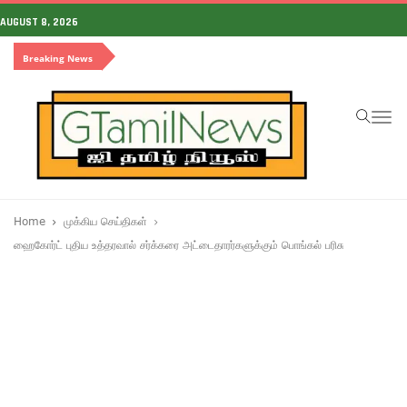
AUGUST 8, 2026
Breaking News
To
na
Home
முக்கிய செய்திகள்
ஹைகோர்ட் புதிய உத்தரவால் சர்க்கரை அட்டைதாரர்களுக்கும் பொங்கல் பரிசு