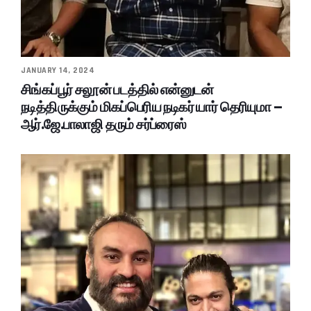
JANUARY 14, 2024
சிங்கப்பூர் சலூன் படத்தில் என்னுடன்
நடித்திருக்கும் மிகப்பெரிய நடிகர் யார் தெரியுமா –
ஆர்.ஜே.பாலாஜி தரும் சர்ப்ரைஸ்