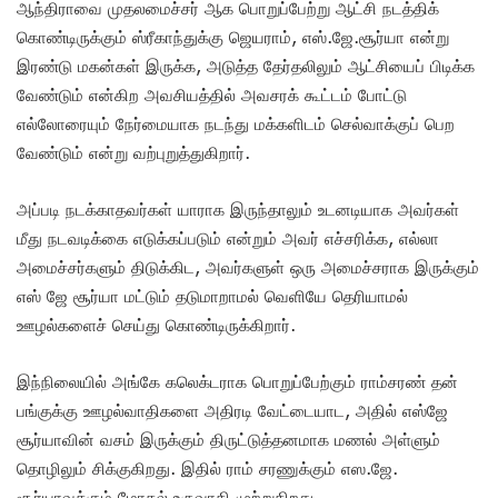
ஆந்திராவை முதலமைச்சர் ஆக பொறுப்பேற்று ஆட்சி நடத்திக்
கொண்டிருக்கும் ஸ்ரீகாந்துக்கு ஜெயராம், எஸ்.ஜே.சூர்யா என்று
இரண்டு மகன்கள் இருக்க, அடுத்த தேர்தலிலும் ஆட்சியைப் பிடிக்க
வேண்டும் என்கிற அவசியத்தில் அவசரக் கூட்டம் போட்டு
எல்லோரையும் நேர்மையாக நடந்து மக்களிடம் செல்வாக்குப் பெற
வேண்டும் என்று வற்புறுத்துகிறார்.
அப்படி நடக்காதவர்கள் யாராக இருந்தாலும் உடனடியாக அவர்கள்
மீது நடவடிக்கை எடுக்கப்படும் என்றும் அவர் எச்சரிக்க, எல்லா
அமைச்சர்களும் திடுக்கிட, அவர்களுள் ஒரு அமைச்சராக இருக்கும்
எஸ் ஜே சூர்யா மட்டும் தடுமாறாமல் வெளியே தெரியாமல்
ஊழல்களைச் செய்து கொண்டிருக்கிறார்.
இந்நிலையில் அங்கே கலெக்டராக பொறுப்பேற்கும் ராம்சரண் தன்
பங்குக்கு ஊழல்வாதிகளை அதிரடி வேட்டையாட, அதில் எஸ்ஜே
சூர்யாவின் வசம் இருக்கும் திருட்டுத்தனமாக மணல் அள்ளும்
தொழிலும் சிக்குகிறது. இதில் ராம் சரணுக்கும் எஸ.ஜே.
சூர்யாவுக்கும் மோதல் உருவாகி முற்றுகிறது.