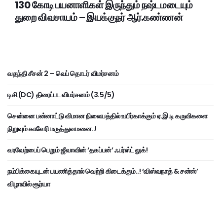
130 கோடி பயனாளிகள் இருந்தும் நஷ்டமடையும்
துறை விவசாயம் – இயக்குநர் ஆர்.கண்ணன்
வதந்தி சீசன் 2 – வெப் தொடர் விமர்சனம்
டிசி (DC) திரைப்பட விமர்சனம் (3.5/5)
சென்னை பன்னாட்டு விமான நிலையத்தில் உயிர்காக்கும் ஏ.இ.டி கருவிகளை
நிறுவும் காவேரி மருத்துவமனை..!
வரவேற்பைப் பெறும் ஜீவாவின் ‘தகப்பன்’ ஃபர்ஸ்ட் லுக்!
நம்பிக்கையுடன் பயணித்தால் வெற்றி கிடைக்கும்..! ‘விஸ்வநாத் & சன்ஸ்’
விழாவில் சூர்யா