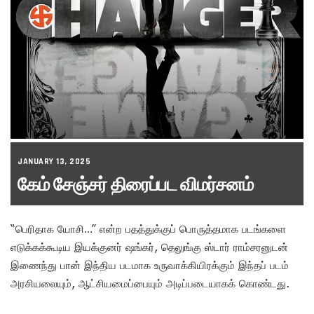
JANUARY 13, 2025
கேம் சேஞ்சர் திரைப்பட விமர்சனம்
“பெரிதாக யோசி…” என்ற பதத்துக்குப் பொருத்தமாக படங்களை
எடுக்கக்கூடிய இயக்குனர் ஷங்கர், தெலுங்கு ஸ்டார் ராம்சரனுடன்
இணைந்து பான் இந்திய படமாக உருவாக்கியிரக்கும் இந்தப் படம்
அரசியலையும், ஆட்சியமைப்பையும் அடிப்படையாகக் கொண்டது.