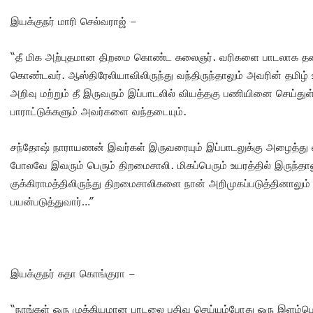
இயக்குநர் மாரி செல்வராஜ் –
“தீ மிக அற்புதமான திறமை கொண்ட கலைஞர். வரிகளை பாடலாக தன
கொண்டவர். ஆஸ்திரேலியாவிலிருந்து வந்திருந்தாலும் அவரின் தமிழ் 
அறிவு மற்றும் தீ இருவரும் இப்பாடலில் வியத்தகு பணியினை செய்துள்
பாராட்டுக்களும் அவர்களை வந்தடையும்.
சந்தோஷ் நாராயணன் இவர்கள் இருவரையும் இப்பாடலுக்கு அழைத்து வந
போலவே இவரும் பெரும் திறமைசாலி. மிகப்பெரும் உயரத்தில் இருந்த
குக்கிராமத்திலிருந்து திறமைசாலிகளை நான் அறிமுகப்படுத்தினாலு
பயன்படுத்துவார்…”
இயக்குநர் சுதா கொங்குரா –
“நாங்கள் ஒரு முக்கியமான பாடலை பதிவு செய்யும்போது ஒரு இளம்ப