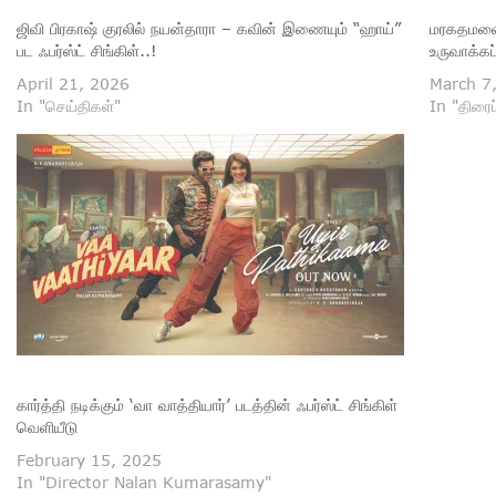
ஜிவி பிரகாஷ் குரலில் நயன்தாரா – கவின் இணையும் “ஹாய்”
மரகதமலை
பட ஃபர்ஸ்ட் சிங்கிள்..!
உருவாக்கப
April 21, 2026
March 7
In "செய்திகள்"
In "திரைப
கார்த்தி நடிக்கும் ‘வா வாத்தியார்’ படத்தின் ஃபர்ஸ்ட் சிங்கிள்
வெளியீடு
February 15, 2025
In "Director Nalan Kumarasamy"