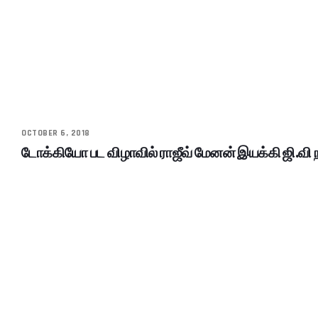
OCTOBER 6, 2018
டோக்கியோ பட விழாவில் ராஜீவ் மேனன் இயக்கி ஜி.வி ந