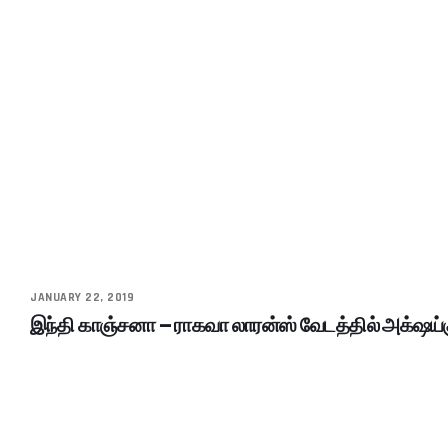
JANUARY 22, 2019
இந்தி காஞ்சனா – ராகவா லாரன்ஸ் வேடத்தில் அக்‌ஷய்க