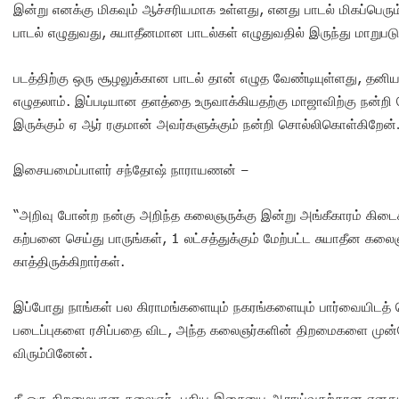
இன்று எனக்கு மிகவும் ஆச்சரியமாக உள்ளது, எனது பாடல் மிகப்பெரும்
பாடல் எழுதுவது, சுயாதீனமான பாடல்கள் எழுதுவதில் இருந்து மாறுபடு
படத்திற்கு ஒரு சூழலுக்கான பாடல் தான் எழுத வேண்டியுள்ளது, தன
எழுதலாம். இப்படியான தளத்தை உருவாக்கியதற்கு மாஜாவிற்கு நன்
இருக்கும் ஏ ஆர் ரகுமான் அவர்களுக்கும் நன்றி சொல்லிகொள்கிறேன்
இசையமைப்பாளர் சந்தோஷ் நாராயணன் –
“அறிவு போன்ற நன்கு அறிந்த கலைஞருக்கு இன்று அங்கீகாரம் கிடைக்
கற்பனை செய்து பாருங்கள், 1 லட்சத்துக்கும் மேற்பட்ட சுயாதீன கல
காத்திருக்கிறார்கள்.
இப்போது நாங்கள் பல கிராமங்களையும் நகரங்களையும் பார்வையிடத்
படைப்புகளை ரசிப்பதை விட, அந்த கலைஞர்களின் திறமைகளை முன்பே கா
விரும்பினேன்.
தீ ஒரு திறமையான கலைஞர். புதிய இசையை ஆராய்வதற்கான எனது லட்ச