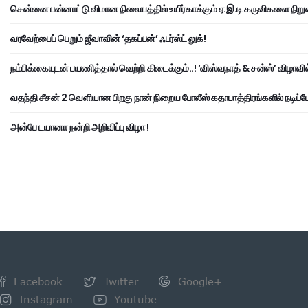
சென்னை பன்னாட்டு விமான நிலையத்தில் உயிர்காக்கும் ஏ.இ.டி கருவிகளை நிறு
வரவேற்பைப் பெறும் ஜீவாவின் ‘தகப்பன்’ ஃபர்ஸ்ட் லுக்!
நம்பிக்கையுடன் பயணித்தால் வெற்றி கிடைக்கும்..! ‘விஸ்வநாத் & சன்ஸ்’ விழாவில
வதந்தி சீசன் 2 வெளியான பிறகு நான் நிறைய போலீஸ் கதாபாத்திரங்களில் நடிப்பேன
அன்பே டயானா நன்றி அறிவிப்பு விழா !
Facebook
Twitter
Google+
Instagram
Youtube