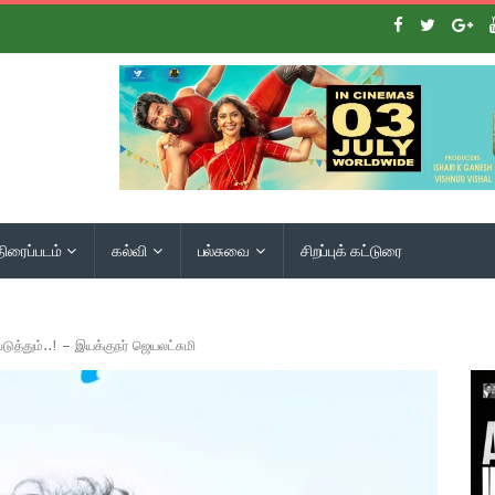
திரைப்படம்
கல்வி
பல்சுவை
சிறப்புக் கட்டுரை
டுத்தும்..! – இயக்குநர் ஜெயலட்சுமி