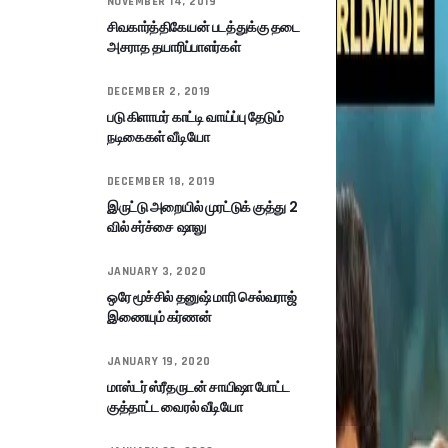
NOVEMBER 14, 2019
சிவகார்த்திகேயன் படத்துக்கு தடை
அசராத தயாரிப்பாளர்கள்
DECEMBER 2, 2019
படு கிளாமர் காட்டி வாய்ப்பு தேடும்
நடிகைகள் வீடியோ
DECEMBER 18, 2019
இருட்டு அறையில் முரட்டுக் குத்து 2
வில் சர்ச்சை ஷாலு
JANUARY 3, 2020
ஒரே மூச்சில் தனுஷ் மாரி செல்வராஜ்
இணையும் கர்ணன்
JANUARY 19, 2020
மாஸ்டர் ஸ்ரீதருடன் சாயிஷா போட்ட
குத்தாட்ட வைரல் வீடியோ