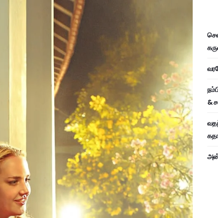
சென
கரு
வரவே
நம்
& ச
வதந
கதாப
அன்