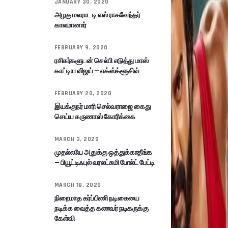
JANUARY 30, 2020
அழகு மலராட டி எஸ் ராகவேந்தர்
காலமானார்
FEBRUARY 9, 2020
ரசிகர்களுடன் செல்பி எடுத்து மாஸ்
காட்டிய விஜய் – எக்ஸ்க்ளூசிவ்
FEBRUARY 20, 2020
இயக்குநர் மாரி செல்வராஜை கைது
செய்ய கருணாஸ் கோரிக்கை
MARCH 3, 2020
முதல்லயே அதுக்கு ஒத்துக்காதீங்க
– பியூட்டிஃபுல் வரலட்சுமி போல்ட் பேட்டி
MARCH 18, 2020
நிறைமாத கர்ப்பிணி நடிகையை
நடிக்க வைத்த கணவர் நடிகருக்கு
கேள்வி